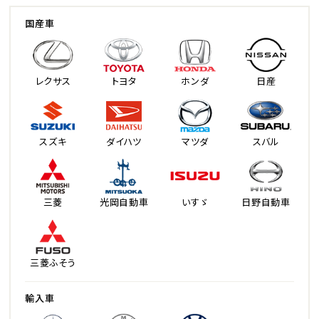
国産車
レクサス
トヨタ
ホンダ
日産
スズキ
ダイハツ
マツダ
スバル
三菱
光岡自動車
いすゞ
日野自動車
三菱ふそう
輸入車