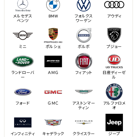
メルセデス
BMW
フォルクス
アウディ
ベンツ
ワーゲン
ミニ
ポルシェ
ボルボ
プジョー
ランドローバ
ＡＭＧ
フィアット
日産ディーゼ
ー
ル
フォード
ＧＭＣ
アストンマー
アルファロメ
ティン
オ
インフィニティ
キャデラック
クライスラー
ジープ