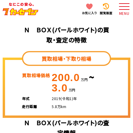
お気に入り
閲覧履歴
MENU
Ｎ ＢＯＸ(パールホワイト)の買
取・査定の特徴
買取相場・下取り相場
~
200.0
買取相場価格
万円
3.0
万円
年式
2019(令和1)年
走行距離
5.8万km
Ｎ ＢＯＸ(パールホワイト)の査
定情報