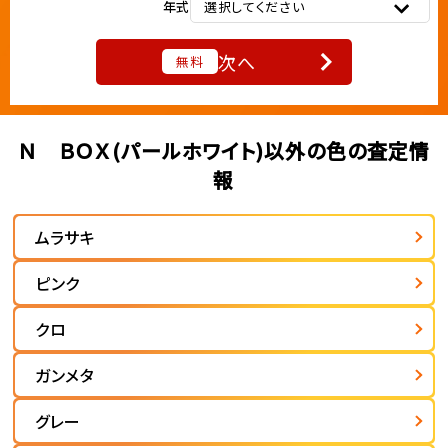
年式
選択してください
次へ
無料
Ｎ ＢＯＸ(パールホワイト)以外の色の査定情
報
ムラサキ
ピンク
クロ
ガンメタ
グレー