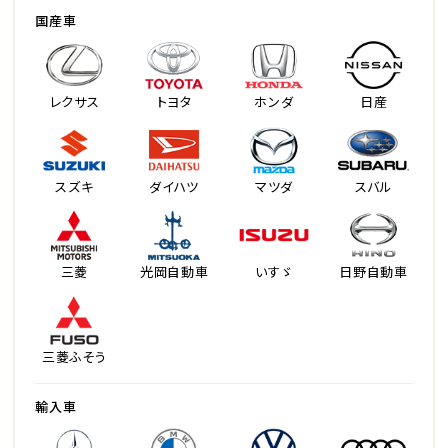
国産車
レクサス
トヨタ
ホンダ
日産
スズキ
ダイハツ
マツダ
スバル
三菱
光岡自動車
いすゞ
日野自動車
三菱ふそう
輸入車