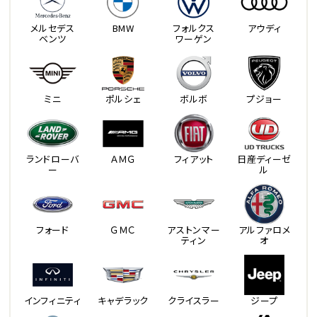
メルセデス
BMW
フォルクス
アウディ
ベンツ
ワーゲン
ミニ
ポルシェ
ボルボ
プジョー
ランドローバ
ＡＭＧ
フィアット
日産ディーゼ
ー
ル
フォード
ＧＭＣ
アストンマー
アルファロメ
ティン
オ
インフィニティ
キャデラック
クライスラー
ジープ