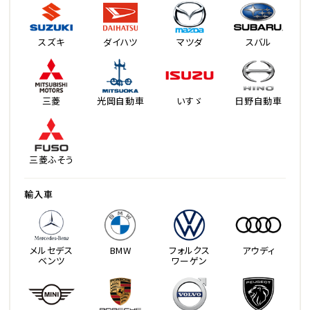
スズキ
ダイハツ
マツダ
スバル
三菱
光岡自動車
いすゞ
日野自動車
三菱ふそう
輸入車
メルセデス
BMW
フォルクス
アウディ
ベンツ
ワーゲン