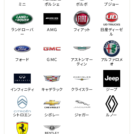
ミニ
ポルシェ
ボルボ
プジョー
ランドローバ
ＡＭＧ
フィアット
日産ディーゼ
ー
ル
フォード
ＧＭＣ
アストンマー
アルファロメ
ティン
オ
インフィニティ
キャデラック
クライスラー
ジープ
シトロエン
シボレー
ジャガー
ルノー