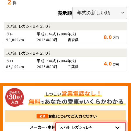
2
件
表示順
スバル レガシィＢ４ ２．０ｉ
グレー
平成20年式
(2008年式)
8.0
万円
50,000km
2025年03月
青森県
スバル レガシィＢ４ ２．０ｉ
クロ
平成16年式
(2004年式)
4.0
万円
86,100km
2025年03月
千葉県
お車についてご入力ください
必須
メーカー・車種
スバル レガシィＢ４