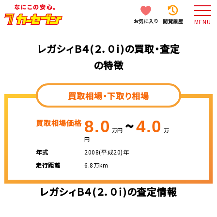
お気に入り
閲覧履歴
MENU
レガシィＢ４(２．０ｉ)の買取・査定
の特徴
買取相場・下取り相場
~
8.0
4.0
買取相場価格
万円
万
円
年式
2008(平成20)年
走行距離
6.8万km
レガシィＢ４(２．０ｉ)の査定情報