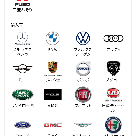
三菱ふそう
輸入車
メルセデス
BMW
フォルクス
アウディ
ベンツ
ワーゲン
ミニ
ポルシェ
ボルボ
プジョー
ランドローバ
ＡＭＧ
フィアット
日産ディーゼ
ー
ル
フォード
ＧＭＣ
アストンマー
アルファロメ