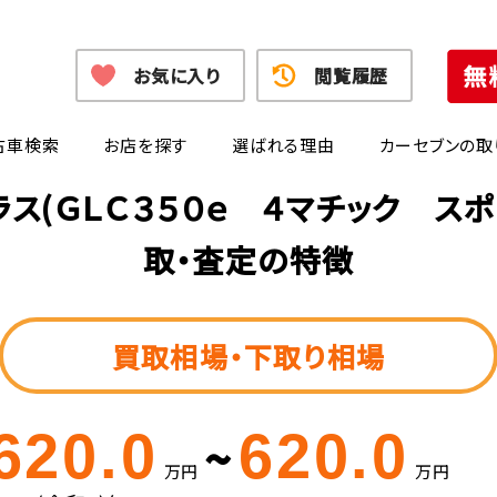
お気に入り
閲覧履歴
古車検索
お店を探す
選ばれる理由
カーセブンの取
ス(ＧＬＣ３５０ｅ ４マチック ス
取・査定の特徴
買取相場・下取り相場
620.0
620.0
~
万円
万円