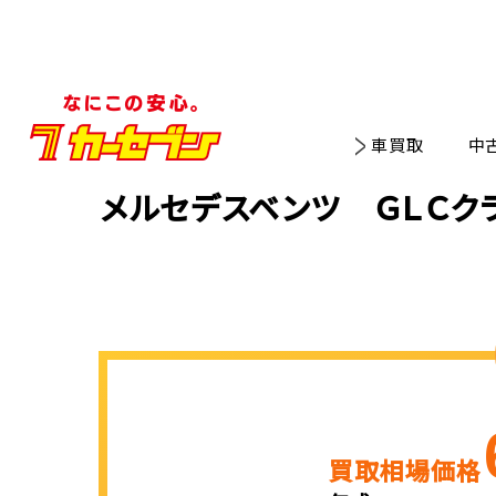
車買取
中
メルセデスベンツ ＧＬＣクラ
買取相場価格