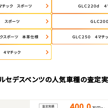
４マチック スポーツ
ＧＬＣ２２０ｄ ４
０ スポーツ
ＧＬＣ２０
ックスポーツ 本革仕様
ＧＬＣ２５０ ４マチ
０ ４マチック
ルセデスベンツの人気車種の査定
400.0
査定実績
万円～
ス