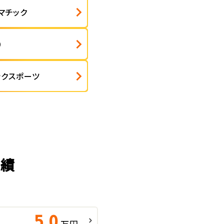
マチック
０
ックスポーツ
実績
5.0
万円