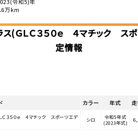
2023(令和5)年
0.6万km
ス(ＧＬＣ３５０ｅ ４マチック ス
定情報
ド
カラー
年式
走
ＬＣ３５０ｅ ４マチック スポーツエデ
令和5年式
シロ
6
(2023年式)