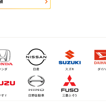
績
ホンダ
日産
スズキ
ダイ
いすゞ
日野自動車
三菱ふそう