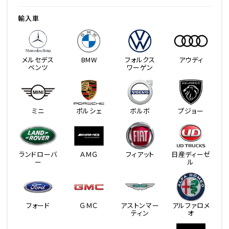
輸入車
メルセデス
BMW
フォルクス
アウディ
ベンツ
ワーゲン
ミニ
ポルシェ
ボルボ
プジョー
ランドローバ
ＡＭＧ
フィアット
日産ディーゼ
ー
ル
フォード
ＧＭＣ
アストンマー
アルファロメ
ティン
オ