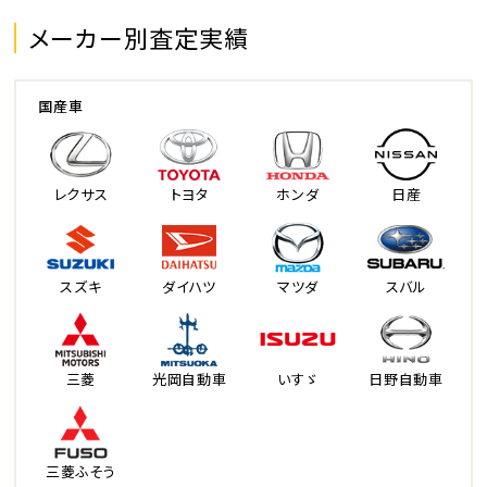
メーカー別査定実績
国産車
レクサス
トヨタ
ホンダ
日産
スズキ
ダイハツ
マツダ
スバル
三菱
光岡自動車
いすゞ
日野自動車
三菱ふそう