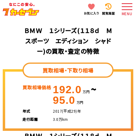
お気に入り
閲覧履歴
MENU
ＢＭＷ １シリーズ(１１８ｄ Ｍ
スポーツ エディション シャド
ー)の買取・査定の特徴
買取相場・下取り相場
~
192.0
買取相場価格
万円
95.0
万円
年式
2017(平成29)年
走行距離
3.0万km
ＢＭＷ １シリーズ(１１８ｄ Ｍ