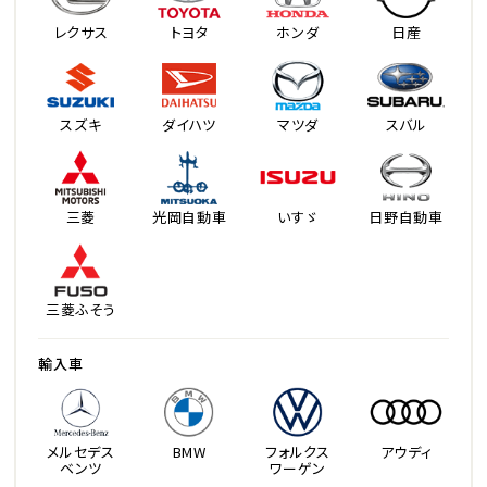
レクサス
トヨタ
ホンダ
日産
スズキ
ダイハツ
マツダ
スバル
三菱
光岡自動車
いすゞ
日野自動車
三菱ふそう
輸入車
メルセデス
BMW
フォルクス
アウディ
ベンツ
ワーゲン