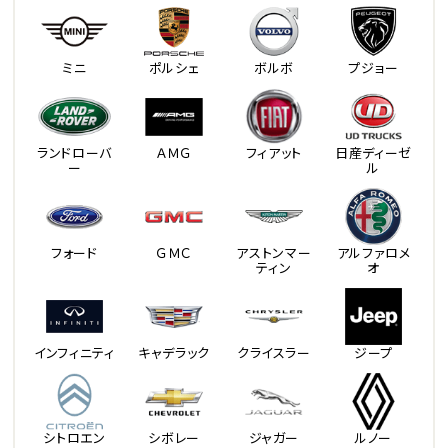
ミニ
ポルシェ
ボルボ
プジョー
ランドローバ
ＡＭＧ
フィアット
日産ディーゼ
ー
ル
フォード
ＧＭＣ
アストンマー
アルファロメ
ティン
オ
インフィニティ
キャデラック
クライスラー
ジープ
シトロエン
シボレー
ジャガー
ルノー