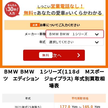
お車についてご入力ください
必須
メーカー・車種
ＢＭＷ ＢＭＷ １シリーズ
年式
選択してください
次へ
無料
ＢＭＷ ＢＭＷ １シリーズ(１１８ｄ Ｍスポー
ツ エディション ジョイプラス) 年式別買取相
場表
年式
平均買取価格
2021年式（5年落ち）
177.0
万円 ～
165.0
万円