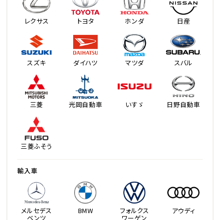
レクサス
トヨタ
ホンダ
日産
スズキ
ダイハツ
マツダ
スバル
三菱
光岡自動車
いすゞ
日野自動車
三菱ふそう
輸入車
メルセデス
BMW
フォルクス
アウディ
ベンツ
ワーゲン