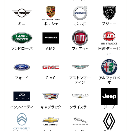
ミニ
ポルシェ
ボルボ
プジョー
ランドローバ
ＡＭＧ
フィアット
日産ディーゼ
ー
ル
フォード
ＧＭＣ
アストンマー
アルファロメ
ティン
オ
インフィニティ
キャデラック
クライスラー
ジープ