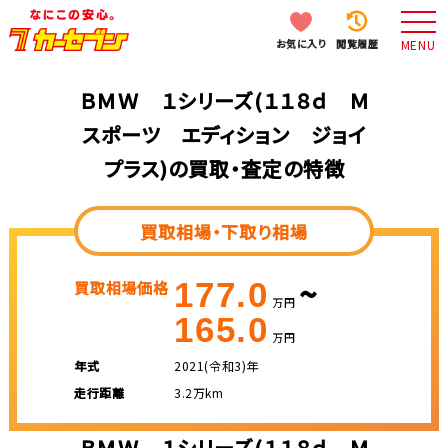
お気に入り
閲覧履歴
MENU
ＢＭＷ １シリーズ(１１８ｄ Ｍ
スポーツ エディション ジョイ
プラス)の買取・査定の特徴
買取相場・下取り相場
~
177.0
買取相場価格
万円
165.0
万円
年式
2021(令和3)年
走行距離
3.2万km
ＢＭＷ １シリーズ(１１８ｄ Ｍ