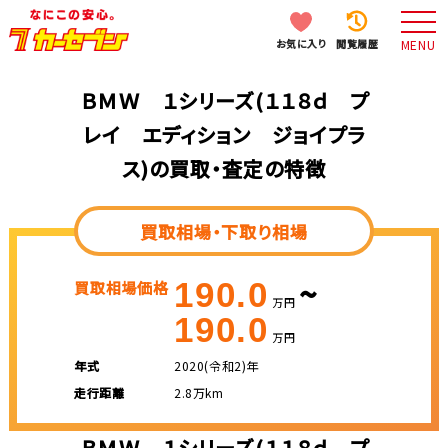
お気に入り
閲覧履歴
MENU
ＢＭＷ １シリーズ(１１８ｄ プ
レイ エディション ジョイプラ
ス)の買取・査定の特徴
買取相場・下取り相場
~
190.0
買取相場価格
万円
190.0
万円
年式
2020(令和2)年
走行距離
2.8万km
ＢＭＷ １シリーズ(１１８ｄ プ