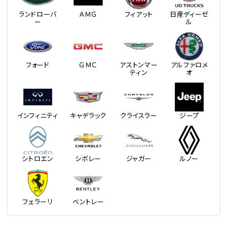
ランドローバ
ＡＭＧ
フィアット
日産ディーゼ
ー
ル
フォード
ＧＭＣ
アストンマー
アルファロメ
ティン
オ
インフィニティ
キャデラック
クライスラー
ジープ
シトロエン
シボレー
ジャガー
ルノー
フェラーリ
ベントレー