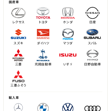
国産車
レクサス
トヨタ
ホンダ
日産
スズキ
ダイハツ
マツダ
スバル
三菱
光岡自動車
いすゞ
日野自動車
三菱ふそう
輸入車