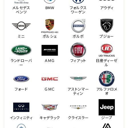
メルセデス
BMW
フォルクス
アウディ
ベンツ
ワーゲン
ミニ
ポルシェ
ボルボ
プジョー
ランドローバ
ＡＭＧ
フィアット
日産ディーゼ
ー
ル
フォード
ＧＭＣ
アストンマー
アルファロメ
ティン
オ
インフィニティ
キャデラック
クライスラー
ジープ