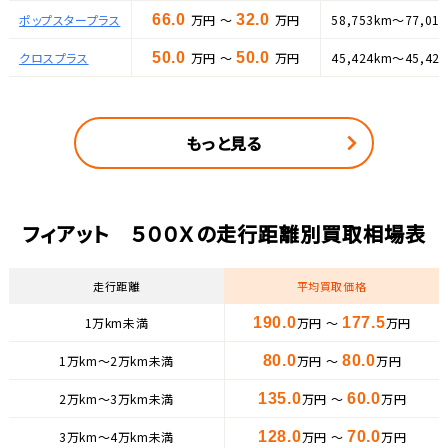
ポップスタープラス
66.0
万円 ～
32.0
万円
58,753km～77,01
クロスプラス
50.0
万円 ～
50.0
万円
45,424km～45,42
もっと見る
フィアット ５００Ｘの走行距離別買取相場表
走行距離
平均買取価格
1万km未満
190.0
万円 ～
177.5
万円
1万km〜2万km未満
80.0
万円 ～
80.0
万円
2万km〜3万km未満
135.0
万円 ～
60.0
万円
3万km〜4万km未満
128.0
万円 ～
70.0
万円