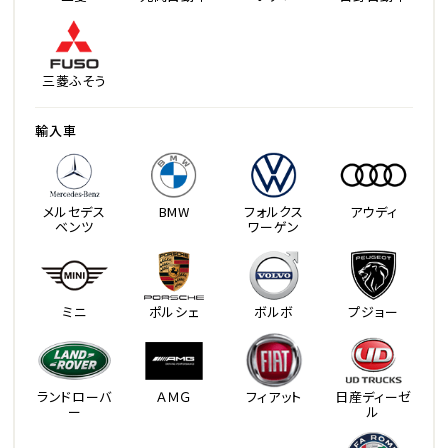
三菱ふそう
輸入車
メルセデス
BMW
フォルクス
アウディ
ベンツ
ワーゲン
ミニ
ポルシェ
ボルボ
プジョー
ランドローバ
ＡＭＧ
フィアット
日産ディーゼ
ー
ル