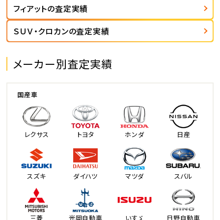
フィアットの査定実績
ＳＵＶ・クロカンの査定実績
メーカー別査定実績
国産車
レクサス
トヨタ
ホンダ
日産
スズキ
ダイハツ
マツダ
スバル
三菱
光岡自動車
いすゞ
日野自動車