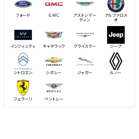
フォード
ＧＭＣ
アストンマー
アルファロメ
ティン
オ
インフィニティ
キャデラック
クライスラー
ジープ
シトロエン
シボレー
ジャガー
ルノー
フェラーリ
ベントレー