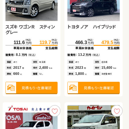
日産 エクストレイル
トヨタ アルファード
トヨタ ルーミー
スズキ ワゴンＲ スティン
トヨタ ヴォクシー
トヨタ ノア ハイブリッド
ホンダ Ｎ ＢＯＸ
スズキ スイフト
グレー
（税込）
（税込）
（税込）
（税込）
（税込）
（税込）
（税込）
（税込）
（税込）
（税込）
（税込）
（税込）
（税込）
（税込）
（税込）
（税込）
183.5
199.9
367.4
383.9
142.3
152.0
357.2
111.6
371.1
119.7
466.3
139.0
479.5
146.4
95.6
109.2
万円
万円
万円
万円
万円
万円
万円
万円
万円
万円
万円
万円
万円
万円
万円
万円
車両本体価格
支払総額
車両本体価格
支払総額
車両本体価格
支払総額
車両本体価格
車両本体価格
支払総額
支払総額
車両本体価格
車両本体価格
支払総額
支払総額
車両本体価格
支払総額
16.4
16.5
9.7
8.1
13.9
13.2
7.4
13.6
諸費用：
万円
（税込）
諸費用：
万円
（税込）
諸費用：
万円
（税込）
諸費用：
諸費用：
万円
万円
（税込）
（税込）
諸費用：
諸費用：
万円
万円
（税込）
（税込）
諸費用：
万円
（税込）
保証
あり
住所
岩手県
保証
あり
住所
埼玉県
保証
なし
住所
大分県
保証
保証
あり
なし
住所
住所
埼玉県
群馬県
保証
保証
あり
あり
住所
住所
岩手県
愛知県
保証
なし
住所
青森県
2021
65,000
2019
48,200
2020
31,600
2017
2023
2,400
12,400
2023
2020
15,400
13,300
2012
89,600
年式
走行
年式
走行
年式
走行
年式
年式
走行
走行
年式
年式
走行
走行
年式
走行
年
km
年
km
年
km
年
年
km
km
年
年
km
km
年
km
2,000
2,500
1,000
660
2,000
1,800
660
1,600
排気
整備
法定整備付
排気
整備
法定整備付
排気
整備
法定整備付
排気
排気
整備
整備
なし
なし
排気
排気
整備
整備
法定整備付
法定整備付
排気
整備
法定整備付
cc
cc
cc
cc
cc
cc
cc
cc
見積もり・在庫確認
見積もり・在庫確認
見積もり・在庫確認
見積もり・在庫確認
見積もり・在庫確認
見積もり・在庫確認
見積もり・在庫確認
見積もり・在庫確認