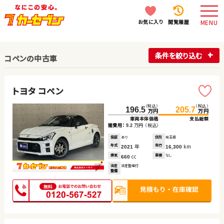
お気に入り
閲覧履歴
MENU
条件を絞り込む
コペンの中古車
トヨタ コペン
（税込）
（税込）
196.5
205.7
万円
万円
車両本体価格
支払総額
諸費用：
万円
（税込）
9.2
保証
あり
住所
埼玉県
年式
年
走行
km
2021
16,300
排気
cc
車検
なし
660
法定
法定整備付
整備