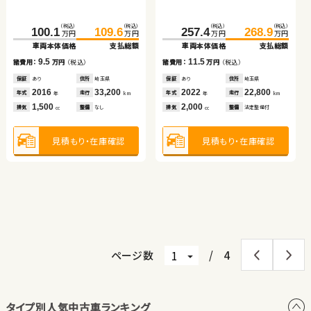
スズキ ワゴンＲ
（税込）
（税込）
（税込）
（税込）
（税込）
（税込）
（税込）
（税込）
100.1
109.6
257.4
268.9
69.7
79.5
100.1
108.9
万円
万円
万円
万円
万円
万円
万円
万円
車両本体価格
支払総額
車両本体価格
支払総額
車両本体価格
支払総額
車両本体価格
支払総額
スズキ アルト ＨＢ
（税込）
（税込）
9.5
11.5
16.6
24.8
諸費用：
万円
（税込）
諸費用：
万円
（税込）
9.8
8.8
万円
万円
諸費用：
万円
（税込）
諸費用：
万円
（税込）
車両本体価格
支払総額
保証
あり
住所
埼玉県
保証
あり
住所
埼玉県
保証
なし
住所
岡山県
保証
なし
住所
埼玉県
（税込）
（税込）
2016
33,200
2022
22,800
8.2
65.2
75.9
年式
走行
年式
走行
諸費用：
万円
（税込）
2010
138,700
2017
24,800
年
km
年
km
万円
万円
年式
走行
年式
走行
年
km
年
km
1,500
2,000
車両本体価格
支払総額
排気
整備
なし
排気
整備
法定整備付
2,400
1,000
cc
cc
排気
整備
法定整備付
排気
整備
なし
cc
cc
保証
あり
住所
青森県
2010
132,400
10.7
年式
走行
諸費用：
万円
（税込）
年
km
660
見積もり・在庫確認
見積もり・在庫確認
排気
整備
法定整備付
cc
見積もり・在庫確認
見積もり・在庫確認
保証
あり
住所
岩手県
2021
31,600
年式
走行
年
km
660
見積もり・在庫確認
排気
整備
法定整備付
cc
見積もり・在庫確認
ページ数
/
4
タイプ別人気中古車ランキング