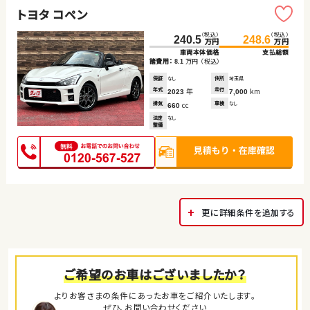
トヨタ コペン
（税込）
（税込）
240.5
248.6
万円
万円
車両本体価格
支払総額
諸費用：
万円
（税込）
8.1
保証
なし
住所
埼玉県
年式
年
走行
km
2023
7,000
排気
cc
車検
なし
660
法定
なし
整備
更に詳細条件を追加する
ご希望のお車はございましたか？
よりお客さまの条件にあったお車をご紹介いたします。
ぜひ、お問い合わせください