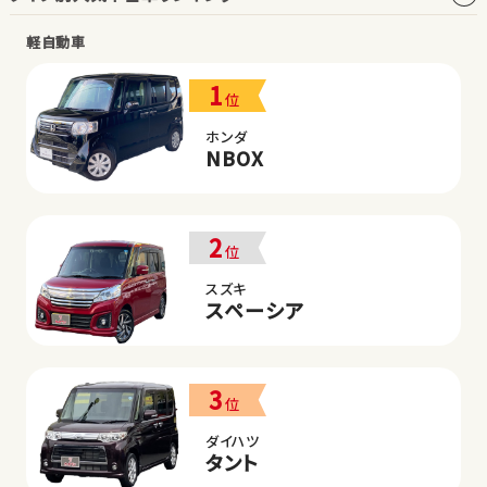
軽自動車
1
位
ホンダ
NBOX
2
位
スズキ
スペーシア
3
位
ダイハツ
タント