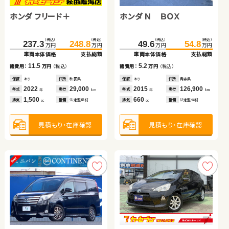
スバル フォレスター
ホンダ フリード＋
ホンダ Ｎ ＢＯＸ
トヨタ ヴォクシー
スバル フォレスター
ホンダ フィット ハイブリ
（税込）
（税込）
（税込）
（税込）
（税込）
（税込）
（税込）
（税込）
324.9
329.9
237.3
248.8
49.6
54.8
254.9
259.9
万円
万円
万円
万円
万円
万円
万円
万円
ッド
車両本体価格
支払総額
車両本体価格
支払総額
車両本体価格
支払総額
車両本体価格
支払総額
（税込）
（税込）
（税込）
（税込）
5.0
11.5
5.2
196.5
208.8
93.8
106.1
諸費用：
万円
（税込）
諸費用：
万円
（税込）
諸費用：
万円
（税込）
5.0
万円
万円
万円
万円
諸費用：
万円
（税込）
車両本体価格
支払総額
車両本体価格
支払総額
保証
あり
住所
徳島県
保証
あり
住所
秋田県
保証
あり
住所
青森県
保証
あり
住所
徳島県
2023
37,500
2022
29,000
2015
126,900
12.3
12.3
諸費用：
万円
（税込）
年式
走行
年式
走行
年式
走行
諸費用：
万円
（税込）
2021
77,900
年
km
年
km
年
km
年式
走行
年
km
1,800
1,500
660
排気
整備
法定整備付
排気
整備
法定整備付
排気
整備
法定整備付
2,000
cc
cc
cc
排気
整備
法定整備付
保証
あり
住所
埼玉県
cc
保証
あり
住所
茨城県
2018
31,300
2014
44,400
年式
走行
年式
走行
年
km
年
km
2,500
1,500
見積もり・在庫確認
排気
整備
法定整備付
見積もり・在庫確認
見積もり・在庫確認
排気
整備
なし
cc
cc
見積もり・在庫確認
見積もり・在庫確認
見積もり・在庫確認