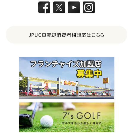
トヨタ
カローラフィールダー
ミニバン・1ＢＯＸ
JPUC車売却消費者相談室はこちら
1
位
ホンダ
ステップワゴン
2
位
トヨタ
アルファード
3
位