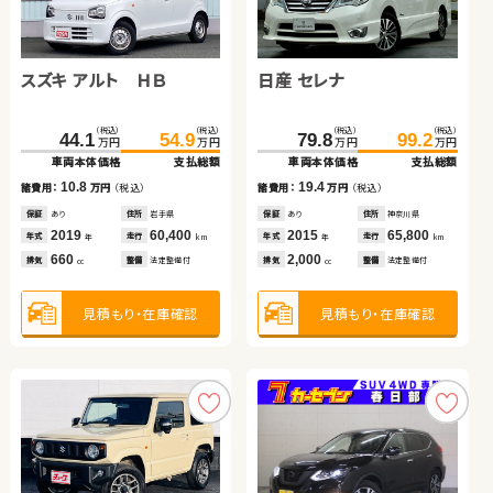
トヨタ アルファード
ダイハツ ムーヴ
スズキ アルト ＨＢ
トヨタ プリウス アルファ
日産 セレナ
トヨタ プリウス
（税込）
（税込）
（税込）
（税込）
（税込）
（税込）
（税込）
（税込）
（税込）
（税込）
（税込）
（税込）
574.9
579.9
50.8
61.7
44.1
61.6
54.9
69.7
79.8
48.9
99.2
62.8
万円
万円
万円
万円
万円
万円
万円
万円
万円
万円
万円
万円
車両本体価格
支払総額
車両本体価格
支払総額
車両本体価格
車両本体価格
支払総額
支払総額
車両本体価格
車両本体価格
支払総額
支払総額
5.0
10.9
10.8
8.1
19.4
13.9
諸費用：
万円
（税込）
諸費用：
万円
（税込）
諸費用：
諸費用：
万円
万円
（税込）
（税込）
諸費用：
諸費用：
万円
万円
（税込）
（税込）
保証
あり
住所
徳島県
保証
あり
住所
岩手県
保証
保証
あり
なし
住所
住所
岩手県
岡山県
保証
保証
あり
あり
住所
住所
神奈川県
埼玉県
2024
12,900
2013
88,900
2019
2011
60,400
99,800
2015
2013
65,800
89,500
年式
走行
年式
走行
年式
年式
走行
走行
年式
年式
走行
走行
年
km
年
km
年
年
km
km
年
年
km
km
2,500
660
660
1,800
2,000
1,800
排気
整備
法定整備付
排気
整備
法定整備付
排気
排気
整備
整備
法定整備付
法定整備付
排気
排気
整備
整備
法定整備付
法定整備付
cc
cc
cc
cc
cc
cc
見積もり・在庫確認
見積もり・在庫確認
見積もり・在庫確認
見積もり・在庫確認
見積もり・在庫確認
見積もり・在庫確認