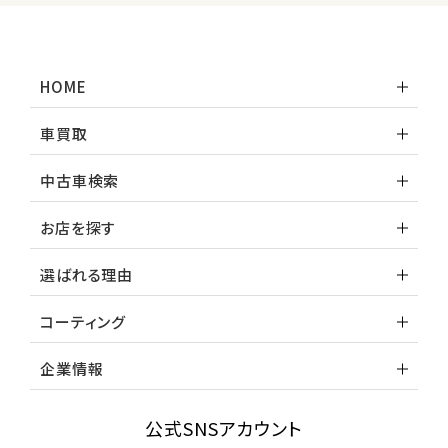
ホンダ
S660
HOME
ステーションワゴン
車買取
1
位
中古車検索
スバル
レヴォーグ
お店を探す
選ばれる理由
2
位
コーティング
スバル
レガシィツーリングワゴン
企業情報
3
公式SNSアカウント
位