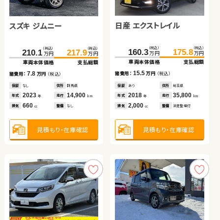
日産 エクストレイル
ダイハツ タント
ホンダ フィット ハイブリ
スズキ ジムニー
ダイハツ ムーヴ
ッド
ダイハツ タント
（税込）
（税込）
（税込）
（税込）
（税込）
（税込）
（税込）
（税込）
（税込）
（税込）
160.3
175.8
64.9
75.9
158.0
171.0
210.1
217.9
174.5
182.9
万円
万円
万円
万円
万円
万円
万円
万円
万円
万円
車両本体価格
支払総額
車両本体価格
支払総額
車両本体価格
支払総額
車両本体価格
支払総額
車両本体価格
支払総額
（税込）
（税込）
15.5
11.0
13.0
7.8
8.4
44.5
51.4
諸費用：
万円
（税込）
諸費用：
万円
（税込）
諸費用：
万円
（税込）
諸費用：
万円
（税込）
諸費用：
万円
（税込）
万円
万円
車両本体価格
支払総額
保証
あり
住所
埼玉県
保証
あり
住所
岩手県
保証
あり
住所
山梨県
保証
なし
住所
群馬県
保証
あり
住所
岩手県
2018
35,800
2013
85,000
2020
45,600
2023
14,900
2025
100
6.9
年式
走行
年式
走行
年式
走行
年式
走行
年式
走行
諸費用：
万円
（税込）
年
km
年
km
年
km
年
km
年
km
2,000
660
1,500
660
660
排気
整備
法定整備付
排気
整備
法定整備付
排気
整備
法定整備付
排気
整備
なし
排気
整備
法定整備付
cc
cc
cc
cc
cc
保証
なし
住所
青森県
2011
141,200
年式
走行
年
km
660
見積もり・在庫確認
見積もり・在庫確認
見積もり・在庫確認
見積もり・在庫確認
見積もり・在庫確認
排気
整備
法定整備付
cc
見積もり・在庫確認