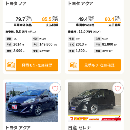
トヨタ ノア
トヨタ アクア
ホンダ フリード
スズキ スイフト
スズキ ジムニー
トヨタ ヴェルファイア
（税込）
（税込）
（税込）
（税込）
（税込）
（税込）
（税込）
（税込）
79.7
85.5
49.4
60.4
49.9
65.7
34.8
43.0
万円
万円
万円
万円
万円
万円
万円
万円
車両本体価格
支払総額
車両本体価格
支払総額
車両本体価格
支払総額
車両本体価格
支払総額
（税込）
（税込）
（税込）
（税込）
5.8
11.0
59.7
63.0
269.7
279.8
諸費用：
万円
（税込）
諸費用：
万円
（税込）
15.8
8.2
万円
万円
万円
万円
諸費用：
万円
（税込）
諸費用：
万円
（税込）
車両本体価格
支払総額
車両本体価格
支払総額
保証
なし
住所
岡山県
保証
あり
住所
埼玉県
保証
あり
住所
埼玉県
保証
なし
住所
宮城県
2014
149,800
2013
81,800
3.3
10.1
年式
走行
年式
走行
諸費用：
万円
（税込）
諸費用：
万円
（税込）
2012
87,700
2011
106,900
年
km
年
km
年式
走行
年式
走行
年
km
年
km
2,000
1,500
排気
整備
法定整備付
排気
整備
法定整備付
1,500
1,200
cc
cc
排気
整備
法定整備付
排気
整備
法定整備付
cc
cc
保証
なし
住所
岡山県
保証
なし
住所
岡山県
2006
75,800
2017
20,500
年式
走行
年式
走行
年
km
年
km
660
2,500
見積もり・在庫確認
見積もり・在庫確認
排気
整備
法定整備付
排気
整備
法定整備付
cc
cc
見積もり・在庫確認
見積もり・在庫確認
見積もり・在庫確認
見積もり・在庫確認
トヨタ アクア
日産 セレナ
トヨタ ヴェルファイア
トヨタ ルーミー