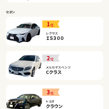
セダン
1
位
レクサス
ＩＳ３００
2
位
メルセデスベンツ
Cクラス
3
位
トヨタ
クラウン