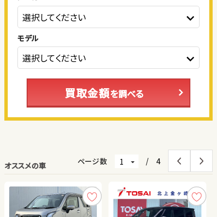
モデル
買取金額
を調べる
ページ数
/
4
オススメの車