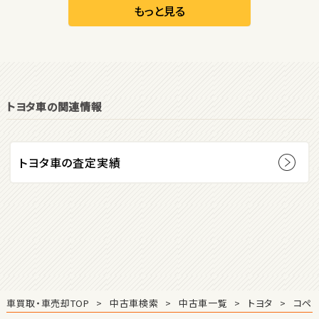
リーフ
もっと見る
オープン
1
位
トヨタ車の関連情報
ダイハツ
コペン
トヨタ車の査定実績
2
位
マツダ
ロードスター
3
位
車買取・車売却TOP
中古車検索
中古車一覧
トヨタ
コペ