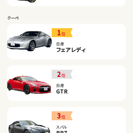
クーペ
1
位
日産
フェアレディ
2
位
日産
GTR
3
位
スバル
BRZ