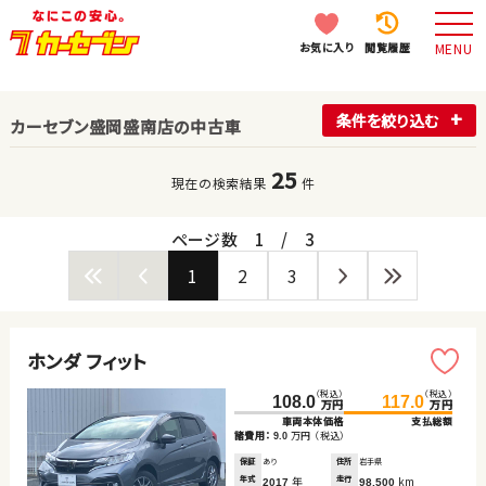
お気に入り
閲覧履歴
MENU
条件を絞り込む
カーセブン盛岡盛南店の中古車
25
現在の検索結果
件
ページ数
1
/
3
1
2
3
ホンダ フィット
（税込）
（税込）
108.0
117.0
万円
万円
車両本体価格
支払総額
諸費用：
万円
（税込）
9.0
保証
あり
住所
岩手県
年式
年
走行
km
2017
98,500