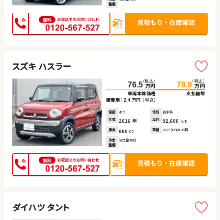
整備
スズキ ハスラー
（税込）
（税込）
76.5
78.9
万円
万円
車両本体価格
支払総額
諸費用：
万円
（税込）
2.4
保証
あり
住所
岩手県
年式
年
走行
km
2016
92,600
排気
cc
車検
2027(R9)年06月
660
法定
法定整備付
整備
ダイハツ タント