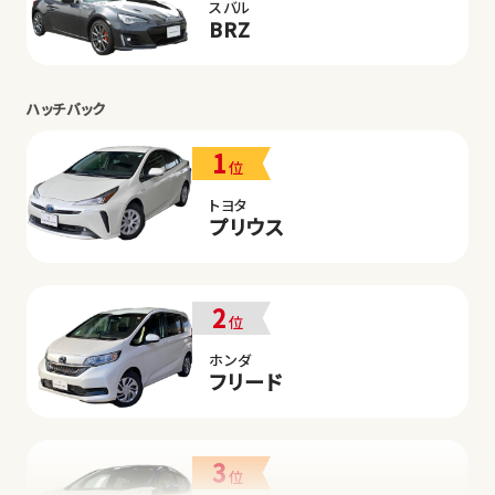
スバル
BRZ
ハッチバック
1
位
トヨタ
プリウス
2
位
ホンダ
フリード
3
位