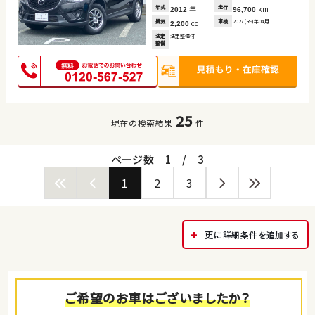
年式
年
走行
km
2012
96,700
排気
cc
車検
2027(R9)年04月
2,200
法定
法定整備付
整備
25
現在の検索結果
件
ページ数
1
/
3
1
2
3
更に詳細条件を追加する
ご希望のお車はございましたか？