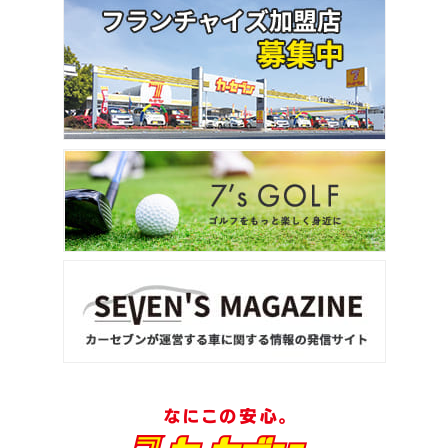
3
位
トヨタ
カローラフィールダー
ミニバン・1ＢＯＸ
1
位
ホンダ
ステップワゴン
2
位
トヨタ
アルファード