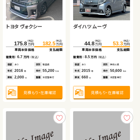
日産 エクストレイル
ダイハツ ムーヴ
トヨタ ヴォクシー
ダイハツ ムーヴ
（税込）
（税込）
（税込）
（税込）
114.9
119.9
74.7
80.4
万円
万円
万円
万円
車両本体価格
支払総額
車両本体価格
支払総額
ホンダ フリード ハイブリ
スズキ アルト ＨＢ
（税込）
（税込）
（税込）
（税込）
5.0
5.7
175.8
182.5
44.8
53.3
諸費用：
万円
（税込）
諸費用：
万円
（税込）
万円
万円
万円
万円
ッド
車両本体価格
支払総額
車両本体価格
支払総額
保証
なし
住所
徳島県
保証
なし
住所
岡山県
（税込）
（税込）
（税込）
（税込）
2016
59,300
2014
69,000
6.7
8.5
63.6
75.3
20.5
29.7
年式
走行
年式
走行
諸費用：
万円
（税込）
諸費用：
万円
（税込）
年
km
年
km
万円
万円
万円
万円
2,000
660
車両本体価格
支払総額
車両本体価格
支払総額
排気
整備
法定整備付
排気
整備
法定整備付
cc
cc
保証
あり
住所
福島県
保証
あり
住所
神奈川県
2016
55,200
2015
50,600
11.7
9.2
年式
走行
年式
走行
諸費用：
万円
（税込）
諸費用：
万円
（税込）
年
km
年
km
2,000
660
見積もり・在庫確認
見積もり・在庫確認
排気
整備
法定整備付
排気
整備
法定整備付
cc
cc
保証
あり
住所
埼玉県
保証
あり
住所
埼玉県
2011
67,200
2013
57,400
年式
走行
年式
走行
年
km
年
km
1,500
660
見積もり・在庫確認
見積もり・在庫確認
排気
整備
法定整備付
排気
整備
法定整備付
cc
cc
見積もり・在庫確認
見積もり・在庫確認