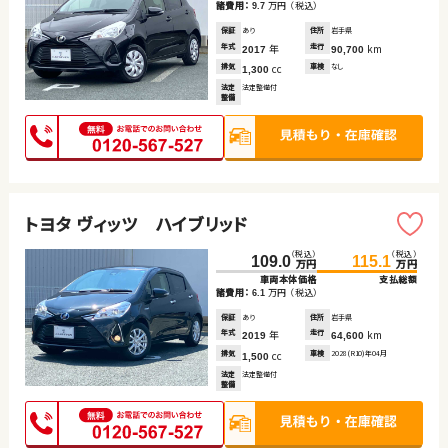
諸費用：
万円
（税込）
9.7
保証
あり
住所
岩手県
年式
年
走行
km
2017
90,700
排気
cc
車検
なし
1,300
法定
法定整備付
整備
トヨタ ヴィッツ ハイブリッド
（税込）
（税込）
109.0
115.1
万円
万円
車両本体価格
支払総額
諸費用：
万円
（税込）
6.1
保証
あり
住所
岩手県
年式
年
走行
km
2019
64,600
排気
cc
車検
2028(R10)年04月
1,500
法定
法定整備付
整備