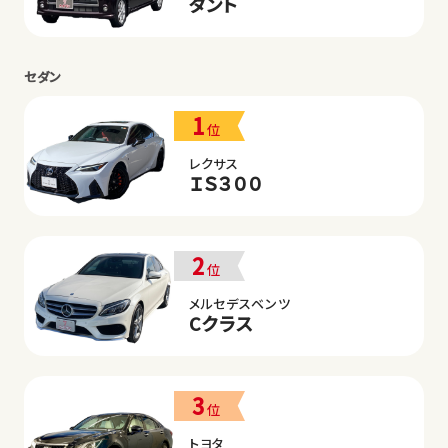
タント
セダン
1
位
レクサス
ＩＳ３００
2
位
メルセデスベンツ
Cクラス
3
位
トヨタ