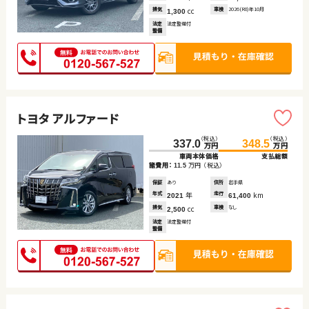
排気
cc
車検
2026(R8)年10月
1,300
法定
法定整備付
整備
トヨタ アルファード
（税込）
（税込）
337.0
348.5
万円
万円
車両本体価格
支払総額
諸費用：
万円
（税込）
11.5
保証
あり
住所
岩手県
年式
年
走行
km
2021
61,400
排気
cc
車検
なし
2,500
法定
法定整備付
整備