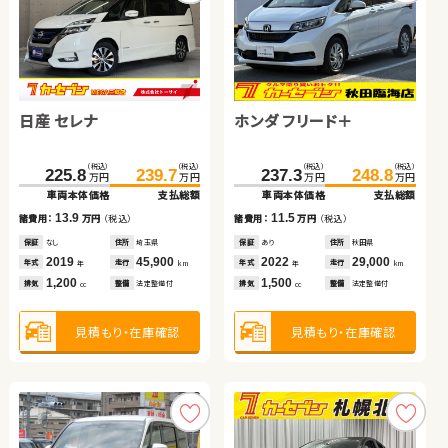
スバル フォレスター ハイ
日産 セレナ
トヨタ ノア
トヨタ ルーミー
ホンダ フリード＋
トヨタ アルファード
ホンダ フィット
ブリッド
日産 エクストレイル
（税込）
（税込）
（税込）
（税込）
（税込）
（税込）
（税込）
（税込）
（税込）
（税込）
（税込）
（税込）
（税込）
（税込）
181.4
193.4
225.8
157.3
159.7
239.7
166.0
165.8
237.3
159.9
99.9
248.8
164.9
111.8
万円
万円
万円
万円
万円
万円
万円
万円
万円
万円
万円
万円
万円
万円
車両本体価格
支払総額
車両本体価格
車両本体価格
車両本体価格
支払総額
支払総額
支払総額
車両本体価格
車両本体価格
車両本体価格
支払総額
支払総額
支払総額
（税込）
（税込）
12.0
13.9
8.7
6.1
11.5
11.9
5.0
91.3
109.9
諸費用：
万円
（税込）
諸費用：
諸費用：
諸費用：
万円
万円
万円
（税込）
（税込）
（税込）
諸費用：
諸費用：
諸費用：
万円
万円
万円
（税込）
（税込）
（税込）
万円
万円
車両本体価格
支払総額
保証
あり
住所
埼玉県
保証
保証
保証
なし
なし
なし
住所
住所
住所
埼玉県
長野県
岡山県
保証
保証
保証
あり
なし
あり
住所
住所
住所
秋田県
京都府
徳島県
2018
56,600
2019
2015
2021
45,900
79,100
54,400
2022
2014
2020
29,000
63,800
51,600
18.6
年式
走行
年式
年式
年式
走行
走行
走行
年式
年式
年式
走行
走行
走行
諸費用：
万円
（税込）
年
km
年
年
年
km
km
km
年
年
年
km
km
km
2,000
1,200
2,000
1,000
1,500
2,400
1,300
排気
整備
法定整備付
排気
排気
排気
整備
整備
整備
法定整備付
法定整備付
法定整備付
排気
排気
排気
整備
整備
整備
法定整備付
なし
法定整備付
cc
cc
cc
cc
cc
cc
cc
保証
あり
住所
岩手県
2011
36,800
年式
走行
年
km
2,000
見積もり・在庫確認
見積もり・在庫確認
見積もり・在庫確認
見積もり・在庫確認
見積もり・在庫確認
見積もり・在庫確認
見積もり・在庫確認
排気
整備
法定整備付
cc
見積もり・在庫確認