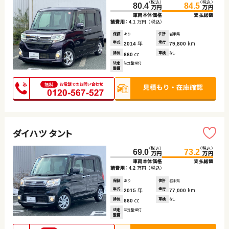
（税込）
（税込）
80.4
84.5
万円
万円
車両本体価格
支払総額
諸費用：
万円
（税込）
4.1
保証
あり
住所
岩手県
年式
年
走行
km
2014
79,800
排気
cc
車検
なし
660
法定
法定整備付
整備
ダイハツ タント
（税込）
（税込）
69.0
73.2
万円
万円
車両本体価格
支払総額
諸費用：
万円
（税込）
4.2
保証
あり
住所
岩手県
年式
年
走行
km
2015
77,000
排気
cc
車検
なし
660
法定
法定整備付
整備