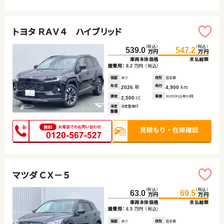
トヨタ ＲＡＶ４ ハイブリッド
（税込）
（税込）
539.0
547.2
万円
万円
車両本体価格
支払総額
諸費用：
万円
（税込）
8.2
保証
あり
住所
岩手県
年式
年
走行
km
2026
4,900
排気
cc
車検
2029(R11)年03月
2,500
法定
法定整備付
整備
マツダ ＣＸ－５
（税込）
（税込）
63.0
69.5
万円
万円
車両本体価格
支払総額
諸費用：
万円
（税込）
6.5
保証
あり
住所
岩手県