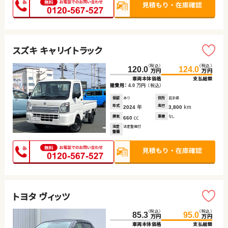
スズキ キャリイトラック
（税込）
（税込）
120.0
124.0
万円
万円
車両本体価格
支払総額
諸費用：
万円
（税込）
4.0
保証
あり
住所
岩手県
年式
年
走行
km
2024
3,800
排気
cc
車検
なし
660
法定
法定整備付
整備
トヨタ ヴィッツ
（税込）
（税込）
85.3
95.0
万円
万円
車両本体価格
支払総額