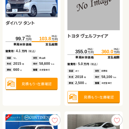
ダイハツ タント
トヨタ ヴォクシー
ホンダ Ｎ ＢＯＸ
スバル フォレスター ハイ
トヨタ ヴェルファイア
スズキ スイフト
（税込）
（税込）
（税込）
（税込）
（税込）
（税込）
199.8
99.7
103.8
215.3
148.6
157.7
万円
万円
万円
万円
万円
万円
ブリッド
車両本体価格
車両本体価格
支払総額
支払総額
車両本体価格
支払総額
（税込）
（税込）
（税込）
（税込）
（税込）
（税込）
4.1
15.5
9.1
307.7
319.8
355.0
79.8
360.0
92.9
諸費用：
諸費用：
万円
万円
（税込）
（税込）
諸費用：
万円
（税込）
万円
万円
万円
万円
万円
万円
車両本体価格
支払総額
車両本体価格
車両本体価格
支払総額
支払総額
保証
保証
なし
あり
住所
住所
岡山県
静岡県
保証
あり
住所
埼玉県
2015
2018
58,600
60,200
2022
18,300
12.1
5.0
13.1
諸費用：
万円
（税込）
年式
年式
走行
走行
年式
走行
諸費用：
諸費用：
万円
万円
（税込）
（税込）
年
年
km
km
年
km
660
2,000
660
排気
排気
整備
整備
法定整備付
法定整備付
排気
整備
法定整備付
cc
cc
cc
保証
あり
住所
埼玉県
保証
保証
あり
あり
住所
住所
長野県
鹿児島県
2024
15,400
2018
2017
58,100
57,400
年式
走行
年式
年式
走行
走行
年
km
年
年
km
km
2,000
2,500
1,200
排気
整備
法定整備付
見積もり・在庫確認
見積もり・在庫確認
見積もり・在庫確認
排気
排気
整備
整備
法定整備付
法定整備付
cc
cc
cc
見積もり・在庫確認
見積もり・在庫確認
見積もり・在庫確認