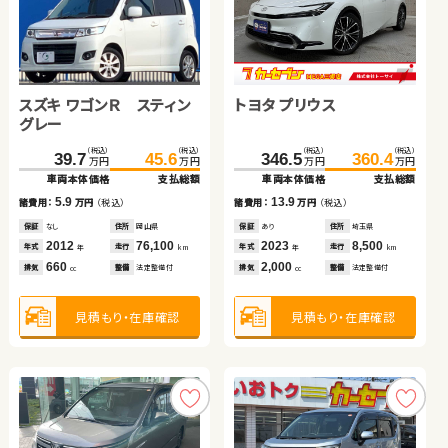
スズキ ワゴンＲ
スズキ ジムニー
スズキ ワゴンＲ スティン
トヨタ プリウス
トヨタ アクア
（税込）
（税込）
（税込）
（税込）
41.2
49.8
59.7
63.0
万円
万円
万円
万円
グレー
車両本体価格
支払総額
車両本体価格
支払総額
ホンダ フィット
（税込）
（税込）
（税込）
（税込）
（税込）
（税込）
8.6
3.3
39.7
45.6
346.5
109.8
360.4
121.5
諸費用：
万円
（税込）
諸費用：
万円
（税込）
万円
万円
万円
万円
万円
万円
車両本体価格
支払総額
車両本体価格
車両本体価格
支払総額
支払総額
保証
あり
住所
宮城県
保証
なし
住所
岡山県
（税込）
（税込）
2013
81,800
2006
75,800
5.9
13.9
11.7
67.2
79.9
年式
走行
年式
走行
諸費用：
万円
（税込）
諸費用：
諸費用：
万円
万円
（税込）
（税込）
年
km
年
km
万円
万円
660
660
車両本体価格
支払総額
排気
整備
法定整備付
排気
整備
法定整備付
cc
cc
保証
なし
住所
岡山県
保証
保証
あり
なし
住所
住所
埼玉県
鳥取県
2012
76,100
2023
2017
8,500
62,500
12.7
年式
走行
年式
年式
走行
走行
諸費用：
万円
（税込）
年
km
年
年
km
km
660
2,000
1,500
見積もり・在庫確認
見積もり・在庫確認
排気
整備
法定整備付
排気
排気
整備
整備
法定整備付
法定整備付
cc
cc
cc
保証
あり
住所
岩手県
2015
72,000
年式
走行
年
km
1,300
見積もり・在庫確認
見積もり・在庫確認
見積もり・在庫確認
排気
整備
法定整備付
cc
見積もり・在庫確認