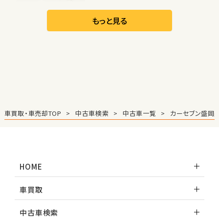
日産
リーフ
もっと見る
オープン
1
位
ダイハツ
コペン
車買取・車売却TOP
中古車検索
中古車一覧
カーセブン盛岡
2
位
マツダ
HOME
ロードスター
車買取
3
中古車検索
位