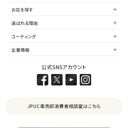
ホンダ
お店を探す
S660
選ばれる理由
ステーションワゴン
コーティング
1
企業情報
位
スバル
レヴォーグ
公式SNSアカウント
2
位
スバル
レガシィツーリングワゴン
JPUC車売却消費者相談室はこちら