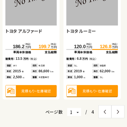
ダイハツ タント
スズキ ジムニー
（税込）
（税込）
（税込）
（税込）
51.6
59.8
140.1
146.7
万円
万円
万円
万円
車両本体価格
支払総額
車両本体価格
支払総額
トヨタ アルファード
ホンダ Ｎ ＢＯＸ
トヨタ ルーミー
スズキ スイフト
8.2
6.6
諸費用：
万円
（税込）
諸費用：
万円
（税込）
保証
あり
住所
青森県
保証
あり
住所
福島県
（税込）
（税込）
（税込）
（税込）
（税込）
（税込）
（税込）
（税込）
2019
144,800
2014
50,000
186.2
136.0
199.7
143.1
120.0
157.0
126.8
163.5
年式
走行
年式
走行
年
km
年
km
万円
万円
万円
万円
万円
万円
万円
万円
660
660
車両本体価格
車両本体価格
支払総額
支払総額
車両本体価格
車両本体価格
支払総額
支払総額
排気
整備
法定整備付
排気
整備
なし
cc
cc
13.5
7.1
6.8
6.5
諸費用：
諸費用：
万円
万円
（税込）
（税込）
諸費用：
諸費用：
万円
万円
（税込）
（税込）
見積もり・在庫確認
見積もり・在庫確認
保証
保証
あり
あり
住所
住所
埼玉県
福島県
保証
保証
なし
あり
住所
住所
徳島県
福島県
2015
2023
86,600
33,000
2019
2024
62,000
41,700
年式
年式
走行
走行
年式
年式
走行
走行
年
年
km
km
年
年
km
km
2,500
660
1,000
1,200
排気
排気
整備
整備
法定整備付
法定整備付
排気
排気
整備
整備
なし
法定整備付
cc
cc
cc
cc
見積もり・在庫確認
見積もり・在庫確認
見積もり・在庫確認
見積もり・在庫確認
ページ数
/
4