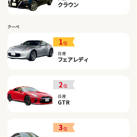
クラウン
クーペ
1
位
日産
フェアレディ
2
位
日産
GTR
3
位