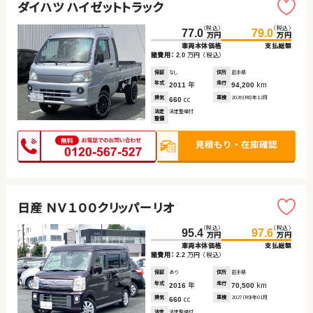
ダイハツ ハイゼットトラック
（税込）
（税込）
77.0
79.0
万円
万円
車両本体価格
支払総額
諸費用：
万円
（税込）
2.0
保証
なし
住所
岩手県
年式
年
走行
km
2011
94,200
排気
cc
車検
2026(R8)年12月
660
法定
法定整備付
整備
日産 ＮＶ１００クリッパーリオ
（税込）
（税込）
95.4
97.6
万円
万円
車両本体価格
支払総額
諸費用：
万円
（税込）
2.2
保証
あり
住所
岩手県
年式
年
走行
km
2016
70,500
排気
cc
車検
2027(R9)年01月
660
法定
法定整備付