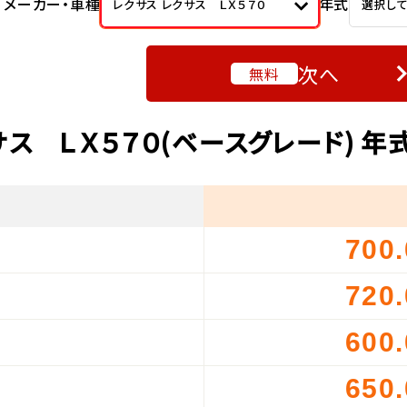
メーカー・車種
年式
レクサス レクサス ＬＸ５７０
選択し
次へ
無料
サス ＬＸ５７０(ベースグレード) 
700
）
720
）
600
）
650
）