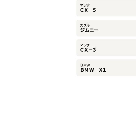
マツダ
ＣＸ－５
スズキ
ジムニー
マツダ
ＣＸ－３
ＢＭＷ
ＢＭＷ Ｘ１