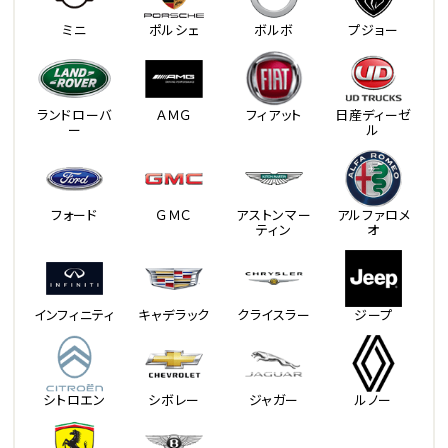
ミニ
ポルシェ
ボルボ
プジョー
ランドローバ
ＡＭＧ
フィアット
日産ディーゼ
ー
ル
フォード
ＧＭＣ
アストンマー
アルファロメ
ティン
オ
インフィニティ
キャデラック
クライスラー
ジープ
シトロエン
シボレー
ジャガー
ルノー