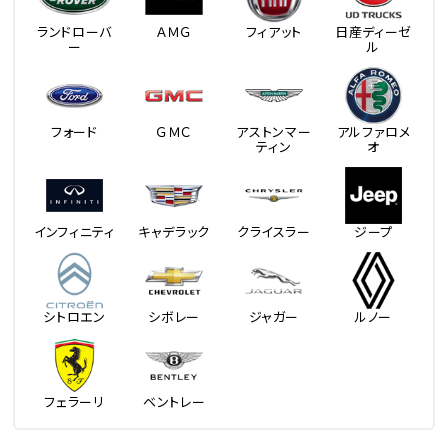
ランドローバ
ＡＭＧ
フィアット
日産ディーゼ
ー
ル
フォード
ＧＭＣ
アストンマー
アルファロメ
ティン
オ
インフィニティ
キャデラック
クライスラー
ジープ
シトロエン
シボレー
ジャガー
ルノー
フェラーリ
ベントレー