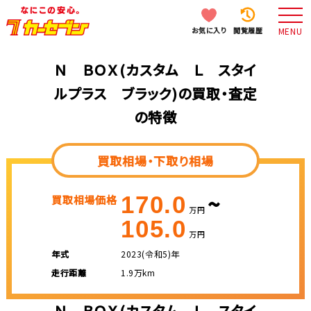
お気に入り
閲覧履歴
MENU
Ｎ ＢＯＸ(カスタム Ｌ スタイ
ルプラス ブラック)の買取・査定
の特徴
買取相場・下取り相場
~
170.0
買取相場価格
万円
105.0
万円
年式
2023(令和5)年
走行距離
1.9万km
Ｎ ＢＯＸ(カスタム Ｌ スタイ