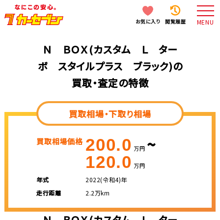
お気に入り
閲覧履歴
MENU
Ｎ ＢＯＸ(カスタム Ｌ ター
ボ スタイルプラス ブラック)の
買取・査定の特徴
買取相場・下取り相場
~
200.0
買取相場価格
万円
120.0
万円
年式
2022(令和4)年
走行距離
2.2万km
Ｎ ＢＯＸ(カスタム Ｌ ター