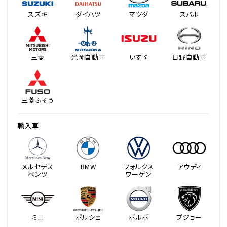
スズキ
ダイハツ
マツダ
スバル
三菱
光岡自動車
いすゞ
日野自動車
三菱ふそう
輸入車
メルセデス
BMW
フォルクス
アウディ
ベンツ
ワーゲン
ミニ
ポルシェ
ボルボ
プジョー