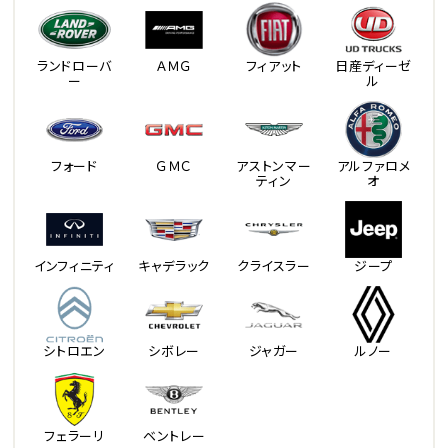
ランドローバ
ＡＭＧ
フィアット
日産ディーゼ
ー
ル
フォード
ＧＭＣ
アストンマー
アルファロメ
ティン
オ
インフィニティ
キャデラック
クライスラー
ジープ
シトロエン
シボレー
ジャガー
ルノー
フェラーリ
ベントレー