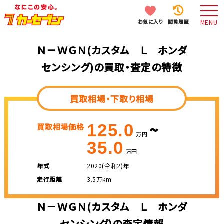
お気に入り
閲覧履歴
MENU
Ｎ－ＷＧＮ(カスタム Ｌ ホンダ
センシング)の買取・査定の特徴
買取相場・下取り相場
~
125.0
買取相場価格
万円
35.0
万円
年式
2020(令和2)年
走行距離
3.5万km
Ｎ－ＷＧＮ(カスタム Ｌ ホンダ
センシング)の査定情報