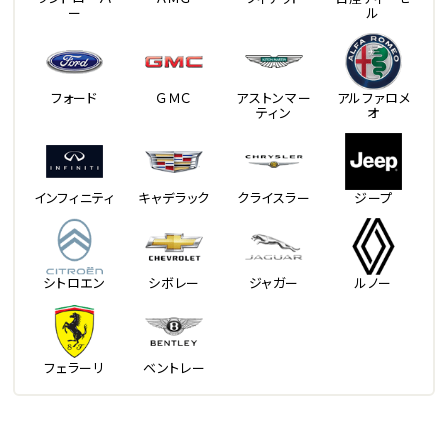
ー
ル
フォード
ＧＭＣ
アストンマー
アルファロメ
ティン
オ
インフィニティ
キャデラック
クライスラー
ジープ
シトロエン
シボレー
ジャガー
ルノー
フェラーリ
ベントレー