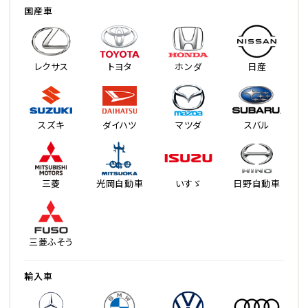
国産車
レクサス
トヨタ
ホンダ
日産
スズキ
ダイハツ
マツダ
スバル
三菱
光岡自動車
いすゞ
日野自動車
三菱ふそう
輸入車