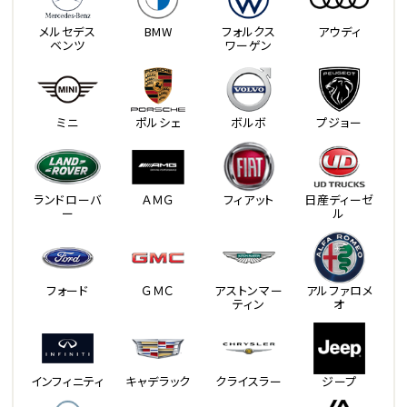
メルセデス
BMW
フォルクス
アウディ
ベンツ
ワーゲン
ミニ
ポルシェ
ボルボ
プジョー
ランドローバ
ＡＭＧ
フィアット
日産ディーゼ
ー
ル
フォード
ＧＭＣ
アストンマー
アルファロメ
ティン
オ
インフィニティ
キャデラック
クライスラー
ジープ