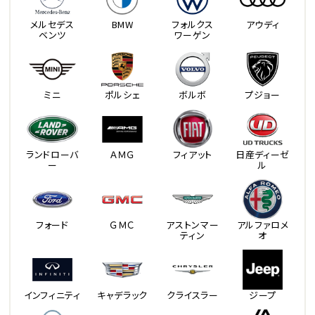
メルセデス
BMW
フォルクス
アウディ
ベンツ
ワーゲン
ミニ
ポルシェ
ボルボ
プジョー
ランドローバ
ＡＭＧ
フィアット
日産ディーゼ
ー
ル
フォード
ＧＭＣ
アストンマー
アルファロメ
ティン
オ
インフィニティ
キャデラック
クライスラー
ジープ