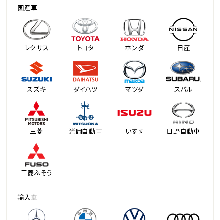
国産車
レクサス
トヨタ
ホンダ
日産
スズキ
ダイハツ
マツダ
スバル
三菱
光岡自動車
いすゞ
日野自動車
三菱ふそう
輸入車