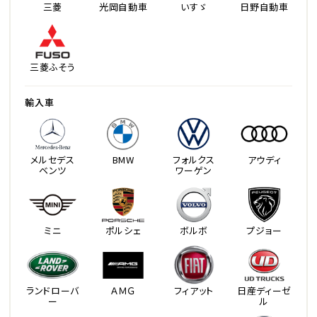
三菱
光岡自動車
いすゞ
日野自動車
三菱ふそう
輸入車
メルセデス
BMW
フォルクス
アウディ
ベンツ
ワーゲン
ミニ
ポルシェ
ボルボ
プジョー
ランドローバ
ＡＭＧ
フィアット
日産ディーゼ
ー
ル