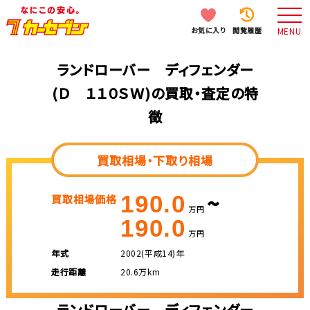
お気に入り
閲覧履歴
MENU
ランドローバー ディフェンダー
(Ｄ １１０ＳＷ)の買取・査定の特
徴
買取相場・下取り相場
~
190.0
買取相場価格
万円
190.0
万円
年式
2002(平成14)年
走行距離
20.6万km
ランドローバー ディフェンダー