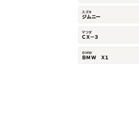
スズキ
ジムニー
マツダ
ＣＸ－３
ＢＭＷ
ＢＭＷ Ｘ１