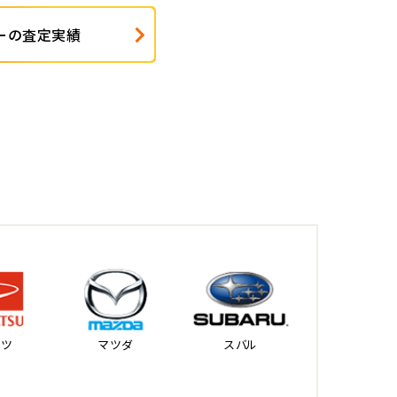
ーの査定実績
ハツ
マツダ
スバル