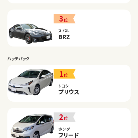
3
位
スバル
BRZ
ハッチバック
1
位
トヨタ
プリウス
2
位
ホンダ
フリード