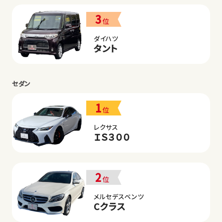
3
位
ダイハツ
タント
セダン
1
位
レクサス
ＩＳ３００
2
位
メルセデスベンツ
Cクラス