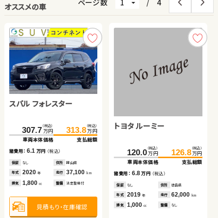
ページ数
/
4
オススメの車
スバル フォレスター
トヨタ ヴォクシー
トヨタ ノア ハイブリッド
日産 セレナ
スズキ ジムニー
ホンダ フリードスパイク
トヨタ アクア
ハイブリッド
トヨタ ルーミー
（税込）
（税込）
（税込）
（税込）
（税込）
（税込）
（税込）
（税込）
（税込）
（税込）
（税込）
（税込）
（税込）
（税込）
307.7
263.9
391.4
114.9
313.8
274.8
399.7
119.9
177.8
174.7
72.0
184.2
189.7
93.5
万円
万円
万円
万円
万円
万円
万円
万円
万円
万円
万円
万円
万円
万円
車両本体価格
車両本体価格
車両本体価格
車両本体価格
支払総額
支払総額
支払総額
支払総額
車両本体価格
車両本体価格
車両本体価格
支払総額
支払総額
支払総額
（税込）
（税込）
6.1
10.9
8.3
5.0
6.4
21.5
15.0
120.0
126.8
諸費用：
諸費用：
諸費用：
諸費用：
万円
万円
万円
万円
（税込）
（税込）
（税込）
（税込）
諸費用：
諸費用：
諸費用：
万円
万円
万円
（税込）
（税込）
（税込）
万円
万円
車両本体価格
支払総額
保証
保証
保証
保証
なし
あり
なし
あり
住所
住所
住所
住所
岡山県
青森県
岡山県
徳島県
保証
保証
保証
あり
あり
あり
住所
住所
住所
秋田県
埼玉県
岩手県
2020
2021
2022
2016
37,100
83,200
38,300
50,600
2021
2013
2024
46,400
25,300
68,300
6.8
年式
年式
年式
年式
走行
走行
走行
走行
年式
年式
年式
走行
走行
走行
諸費用：
万円
（税込）
年
年
年
年
km
km
km
km
年
年
年
km
km
km
1,800
2,000
1,800
2,000
650
1,500
1,500
排気
排気
排気
排気
整備
整備
整備
整備
法定整備付
法定整備付
なし
法定整備付
排気
排気
排気
整備
整備
整備
法定整備付
法定整備付
法定整備付
cc
cc
cc
cc
cc
cc
cc
保証
なし
住所
徳島県
2019
62,000
年式
走行
年
km
1,000
見積もり・在庫確認
見積もり・在庫確認
見積もり・在庫確認
見積もり・在庫確認
見積もり・在庫確認
見積もり・在庫確認
見積もり・在庫確認
排気
整備
なし
cc