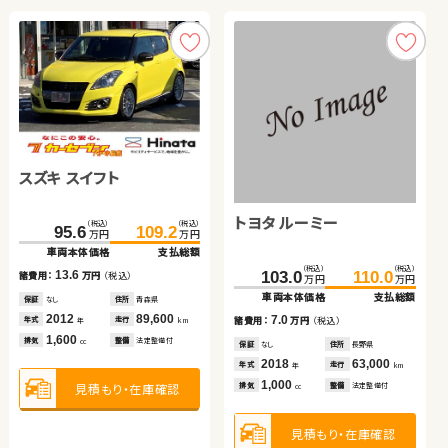
日産 セレナ
スズキ アルト ＨＢ
スズキ ジムニー
ホンダ Ｎ ＢＯＸ
スズキ スイフト
（税込）
（税込）
（税込）
（税込）
（税込）
（税込）
（税込）
（税込）
375.0
48.7
384.0
57.7
68.0
81.6
78.0
89.6
万円
万円
万円
万円
万円
万円
万円
万円
車両本体価格
車両本体価格
支払総額
支払総額
車両本体価格
車両本体価格
支払総額
支払総額
トヨタ ルーミー
（税込）
（税込）
9.0
9.0
10.0
8.0
95.6
109.2
諸費用：
諸費用：
万円
万円
（税込）
（税込）
諸費用：
諸費用：
万円
万円
（税込）
（税込）
万円
万円
車両本体価格
支払総額
保証
保証
あり
あり
住所
住所
岡山県
埼玉県
保証
保証
あり
あり
住所
住所
北海道
埼玉県
（税込）
（税込）
2024
2021
18,500
10,400
2009
2016
117,100
56,000
13.6
103.0
110.0
年式
年式
走行
走行
年式
年式
走行
走行
諸費用：
万円
（税込）
年
年
km
km
年
年
km
km
万円
万円
1,400
660
660
660
車両本体価格
支払総額
排気
排気
整備
整備
法定整備付
法定整備付
排気
排気
整備
整備
法定整備付
法定整備付
cc
cc
cc
cc
保証
なし
住所
青森県
2012
89,600
7.0
諸費用：
万円
（税込）
年式
走行
年
km
1,600
見積もり・在庫確認
見積もり・在庫確認
見積もり・在庫確認
見積もり・在庫確認
排気
整備
法定整備付
cc
保証
なし
住所
長野県
2018
63,000
年式
走行
年
km
1,000
排気
整備
法定整備付
見積もり・在庫確認
cc
見積もり・在庫確認