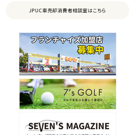
トヨタ
アルファード
JPUC車売却消費者相談室はこちら
3
位
トヨタ
ヴォクシー
ＳＵＶ・クロカン
1
位
トヨタ
ヤリスクロス
2
位