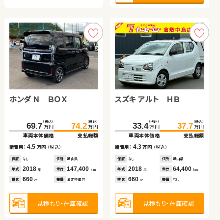
トヨタ アルファード
トヨタ ヴェルファイア
ホンダ フリード＋ ハイブ
ダイハツ タント
リッド
（税込）
（税込）
（税込）
（税込）
（税込）
（税込）
（税込）
（税込）
378.0
129.8
394.5
146.4
213.0
132.4
218.0
139.7
万円
万円
万円
万円
万円
万円
万円
万円
車両本体価格
車両本体価格
支払総額
支払総額
車両本体価格
車両本体価格
支払総額
支払総額
ホンダ Ｎ ＢＯＸ
スズキ アルト ＨＢ
16.5
16.6
5.0
7.3
諸費用：
諸費用：
万円
万円
（税込）
（税込）
諸費用：
諸費用：
万円
万円
（税込）
（税込）
保証
保証
あり
あり
住所
住所
千葉県
静岡県
保証
保証
あり
あり
住所
住所
宮城県
埼玉県
（税込）
（税込）
（税込）
（税込）
2021
2014
67,500
64,500
2023
2021
63,900
53,700
69.7
74.2
33.4
37.7
年式
年式
走行
走行
年式
年式
走行
走行
年
年
km
km
年
年
km
km
万円
万円
万円
万円
2,500
2,400
1,500
660
車両本体価格
支払総額
車両本体価格
支払総額
排気
排気
整備
整備
法定整備付
法定整備付
排気
排気
整備
整備
法定整備付
法定整備付
cc
cc
cc
cc
4.5
4.3
諸費用：
万円
（税込）
諸費用：
万円
（税込）
見積もり・在庫確認
見積もり・在庫確認
見積もり・在庫確認
見積もり・在庫確認
保証
なし
住所
岡山県
保証
なし
住所
岡山県
2018
147,400
2018
64,400
年式
走行
年式
走行
年
km
年
km
660
660
排気
整備
法定整備付
排気
整備
なし
cc
cc
見積もり・在庫確認
見積もり・在庫確認