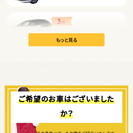
3
位
日産
リーフ
もっと見る
オープン
1
位
ダイハツ
コペン
ご希望のお車はございました
か？
2
位
マツダ