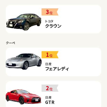
3
位
トヨタ
クラウン
クーペ
1
位
日産
フェアレディ
2
位
日産
GTR