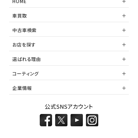
HOME
レガシィツーリングワゴン
車買取
3
中古車検索
位
トヨタ
お店を探す
カローラフィールダー
選ばれる理由
ミニバン・1ＢＯＸ
コーティング
1
位
企業情報
ホンダ
ステップワゴン
公式SNSアカウント
2
位