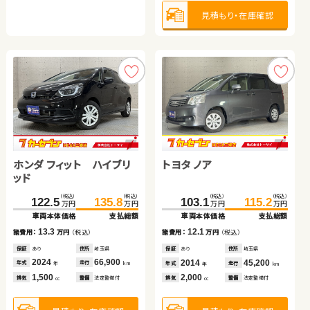
見積もり・在庫確認
トヨタ プリウス
ホンダ フィット ハイブリ
ダイハツ ムーヴ
トヨタ ヴォクシー ハイブ
ッド
リッド
（税込）
（税込）
239.7
256.7
ホンダ フィット ハイブリ
トヨタ ノア
万円
万円
（税込）
（税込）
（税込）
（税込）
（税込）
（税込）
98.3
109.8
416.2
18.8
429.9
33.6
万円
万円
万円
万円
万円
万円
ッド
車両本体価格
支払総額
車両本体価格
支払総額
車両本体価格
車両本体価格
支払総額
支払総額
17.0
諸費用：
万円
（税込）
（税込）
（税込）
（税込）
（税込）
11.5
14.8
13.7
122.5
135.8
103.1
115.2
諸費用：
万円
（税込）
諸費用：
諸費用：
万円
万円
（税込）
（税込）
万円
万円
万円
万円
保証
なし
住所
大分県
車両本体価格
支払総額
車両本体価格
支払総額
保証
あり
住所
埼玉県
保証
保証
なし
あり
住所
住所
神奈川県
岩手県
2023
116,700
年式
走行
年
km
2018
58,900
2011
2024
15,300
10,600
13.3
12.1
諸費用：
万円
（税込）
年式
走行
年式
年式
走行
走行
諸費用：
万円
（税込）
年
km
年
年
km
km
2,000
排気
整備
法定整備付
cc
1,500
660
1,800
排気
整備
法定整備付
排気
排気
整備
整備
法定整備付
法定整備付
cc
cc
cc
保証
あり
住所
埼玉県
保証
あり
住所
埼玉県
2024
66,900
2014
45,200
年式
走行
年式
走行
年
km
年
km
見積もり・在庫確認
1,500
2,000
見積もり・在庫確認
見積もり・在庫確認
見積もり・在庫確認
排気
整備
法定整備付
排気
整備
法定整備付
cc
cc