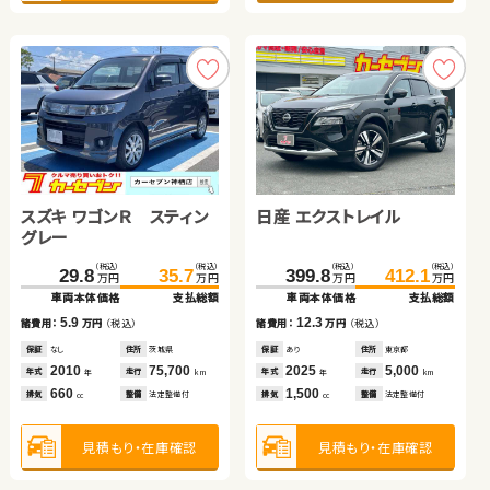
トヨタ ヴェルファイア
スズキ ワゴンＲ
日産 エクストレイル
トヨタ アルファード
スズキ ワゴンＲ スティン
日産 エクストレイル
（税込）
（税込）
（税込）
（税込）
（税込）
（税込）
（税込）
（税込）
135.0
16.6
149.9
24.8
100.1
257.7
275.9
110.9
万円
万円
万円
万円
万円
万円
万円
万円
グレー
車両本体価格
車両本体価格
支払総額
支払総額
車両本体価格
車両本体価格
支払総額
支払総額
（税込）
（税込）
（税込）
（税込）
14.9
8.2
10.8
18.2
29.8
35.7
399.8
412.1
諸費用：
諸費用：
万円
万円
（税込）
（税込）
諸費用：
諸費用：
万円
万円
（税込）
（税込）
万円
万円
万円
万円
車両本体価格
支払総額
車両本体価格
支払総額
保証
保証
あり
あり
住所
住所
岩手県
青森県
保証
保証
なし
あり
住所
住所
埼玉県
岩手県
2013
2010
88,000
132,400
2013
2015
13,700
66,400
5.9
12.3
年式
年式
走行
走行
年式
年式
走行
走行
諸費用：
万円
（税込）
諸費用：
万円
（税込）
年
年
km
km
年
年
km
km
3,500
660
2,000
2,500
排気
排気
整備
整備
法定整備付
法定整備付
排気
排気
整備
整備
なし
法定整備付
cc
cc
cc
cc
保証
なし
住所
茨城県
保証
あり
住所
東京都
2010
75,700
2025
5,000
年式
走行
年式
走行
年
km
年
km
660
1,500
見積もり・在庫確認
見積もり・在庫確認
見積もり・在庫確認
見積もり・在庫確認
排気
整備
法定整備付
排気
整備
法定整備付
cc
cc
見積もり・在庫確認
見積もり・在庫確認