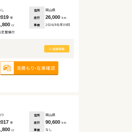
なし
岡山県
住所
2019
26,000
走行
年
km
1,800
2026(R8)年09月
車検
cc
法定整備付
≫ 店舗情報
見積もり・在庫確認
あり
岡山県
住所
2017
90,600
走行
年
km
1,800
なし
車検
cc