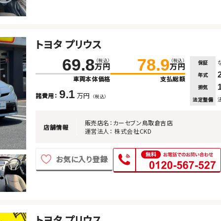
トヨタ プリウス
69.8
78.9
（税込）
（税込）
保証
万円
万円
年式
車両本体価格
支払総額
排気
9.1
万円
諸費用：
（税込）
法定整備
販売店名：カーセブン鳥取倉吉店
店舗情報
運営法人： 株式会社CKD
お気に入り登録
トヨタ プリウス