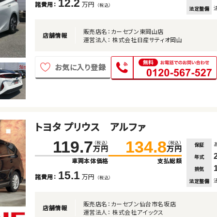
12.2
万円
諸費用：
（税込）
法定整備
販売店名：カーセブン東岡山店
店舗情報
運営法人： 株式会社日産サティオ岡山
お気に入り登録
トヨタ プリウス アルファ
119.7
134.8
（税込）
（税込）
保証
万円
万円
年式
車両本体価格
支払総額
排気
15.1
万円
諸費用：
（税込）
法定整備
販売店名：カーセブン仙台市名坂店
店舗情報
運営法人： 株式会社アイックス