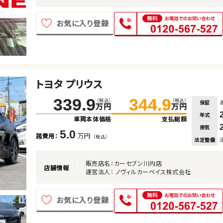
お気に入り登録
トヨタ プリウス
339.9
344.9
（税込）
（税込）
保証
万円
万円
年式
車両本体価格
支払総額
排気
5.0
万円
諸費用：
（税込）
法定整備
販売店名：カーセブン川内店
店舗情報
運営法人： ノヴィルカーベイス株式会社
お気に入り登録