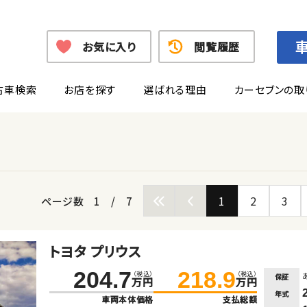
お気に入り
閲覧履歴
古車検索
お店を探す
選ばれる理由
カーセブンの取
1
2
3
ページ数
1
/
7
トヨタ プリウス
204.7
218.9
（税込）
（税込）
保証
万円
万円
年式
車両本体価格
支払総額