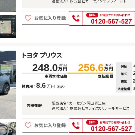
運営法人： 株式会社カーセブンデジフィールド
お気に入り登録
トヨタ プリウス
248.0
256.6
（税込）
（税込）
保証
万円
万円
年式
車両本体価格
支払総額
排気
8.6
万円
諸費用：
（税込）
法定整備
販売店名：カーセブン岡山青江店
店舗情報
運営法人： 株式会社マティクスリテールサービス
お気に入り登録