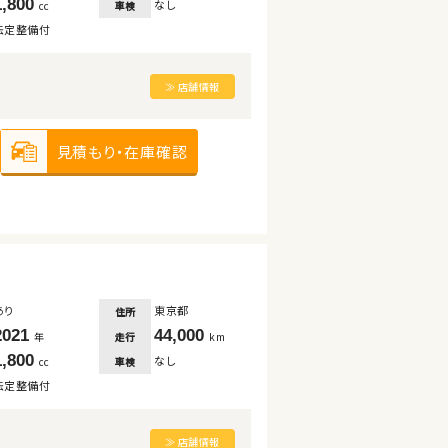
1,800
なし
車検
cc
法定整備付
≫ 店舗情報
見積もり・在庫確認
あり
東京都
住所
2021
44,000
走行
年
km
1,800
なし
車検
cc
法定整備付
≫ 店舗情報