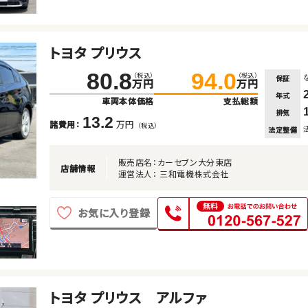
トヨタ プリウス
80.8
94.0
（税込）
（税込）
保証
万円
万円
年式
車両本体価格
支払総額
排気
13.2
万円
諸費用：
（税込）
法定整備
販売店名：カーセブン大分東店
店舗情報
運営法人： 三和電機株式会社
お気に入り登録
トヨタ プリウス アルファ