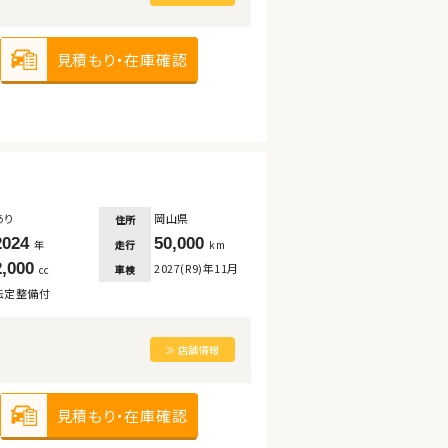
見積もり・在庫確認
あり
岡山県
住所
2024
50,000
走行
年
km
2,000
2027(R9)年11月
車検
cc
法定整備付
≫ 店舗情報
見積もり・在庫確認