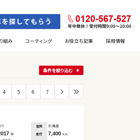
り組み
コーティング
お役立ち記事
採用情報
条件を絞り込む
4
5
6
7
あり
北海道
住所
2017
7,400
走行
年
km