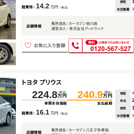
排気
14.2
万円
諸費用：
（税込）
法定整備
販売店名：カーセブン旭川店
店舗情報
運営法人： 株式会社グッドラック
お気に入り登録
トヨタ プリウス
224.8
240.9
（税込）
（税込）
保証
万円
万円
年式
車両本体価格
支払総額
排気
16.1
万円
諸費用：
（税込）
法定整備
販売店名：カーセブン八王子多摩店
店舗情報