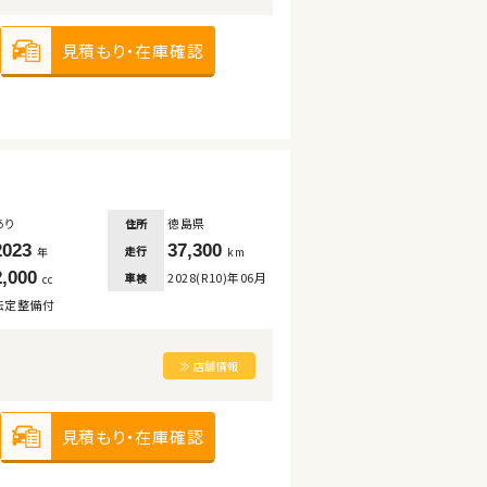
見積もり・在庫確認
あり
徳島県
住所
2023
37,300
走行
年
km
2,000
2028(R10)年06月
車検
cc
法定整備付
≫ 店舗情報
見積もり・在庫確認