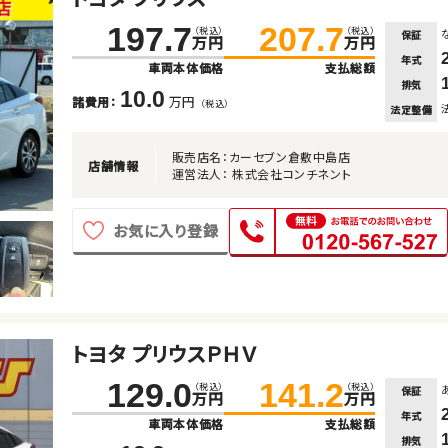
197.7
207.7
（税込）
（税込）
保証
万円
万円
年式
車両本体価格
支払総額
排気
10.0
万円
諸費用：
（税込）
法定整備
販売店名：カーセブン倉敷中島店
店舗情報
運営法人： 株式会社コンチネント
お気に入り登録
トヨタ プリウスＰＨＶ
129.0
141.2
（税込）
（税込）
保証
万円
万円
年式
車両本体価格
支払総額
排気