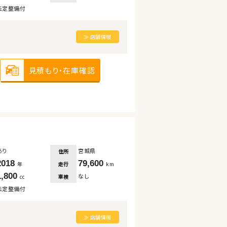
法定整備付
≫ 店舗情報
見積もり・在庫確認
あり
宮城県
住所
2018
79,600
走行
年
km
1,800
なし
車検
cc
法定整備付
≫ 店舗情報