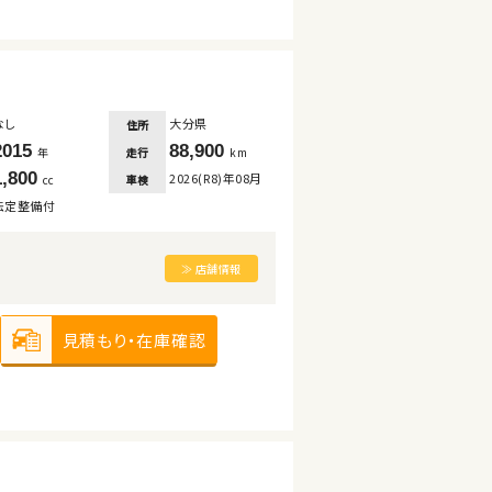
なし
大分県
住所
2015
88,900
走行
年
km
1,800
2026(R8)年08月
車検
cc
法定整備付
≫ 店舗情報
見積もり・在庫確認