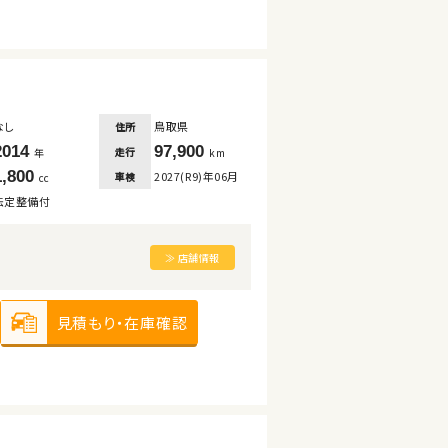
なし
鳥取県
住所
2014
97,900
走行
年
km
1,800
2027(R9)年06月
車検
cc
法定整備付
≫ 店舗情報
見積もり・在庫確認