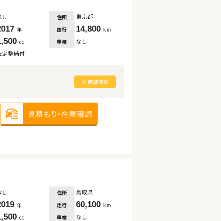
なし
東京都
住所
2017
14,800
走行
年
km
1,500
なし
車検
cc
法定整備付
≫ 店舗情報
見積もり・在庫確認
なし
鳥取県
住所
2019
60,100
走行
年
km
1,500
なし
車検
cc