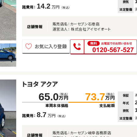
排気
14.2
万円
諸費用：
（税込）
法定整備
販売店名：カーセブン石巻店
店舗情報
運営法人： 株式会社アイセイオート
お気に入り登録
トヨタ アクア
65.0
73.7
（税込）
（税込）
保証
万円
万円
年式
車両本体価格
支払総額
排気
8.7
万円
諸費用：
（税込）
法定整備
販売店名：カーセブン岐阜各務原店
店舗情報