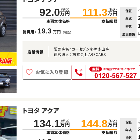
92.0
111.3
（税込）
（税込）
保証
万円
万円
年式
車両本体価格
支払総額
排気
19.3
万円
諸費用：
（税込）
法定整備
販売店名：カーセブン多摩永山店
店舗情報
運営法人： 株式会社ABECARS
お気に入り登録
トヨタ アクア
134.1
144.8
（税込）
（税込）
保証
万円
万円
年式
車両本体価格
支払総額
排気