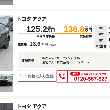
トヨタ アクア
125.2
138.8
（税込）
（税込）
保証
万円
万円
年式
車両本体価格
支払総額
排気
13.6
万円
諸費用：
（税込）
法定整備
販売店名：カーセブン石巻店
店舗情報
運営法人： 株式会社アイセイオート
お気に入り登録
トヨタ アクア