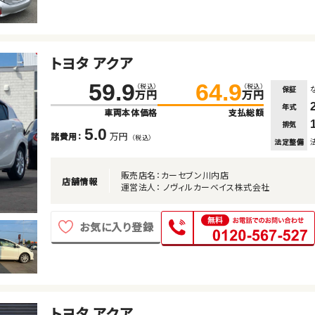
トヨタ アクア
59.9
64.9
（税込）
（税込）
保証
万円
万円
年式
車両本体価格
支払総額
排気
5.0
万円
諸費用：
（税込）
法定整備
販売店名：カーセブン川内店
店舗情報
運営法人： ノヴィルカーベイス株式会社
お気に入り登録
トヨタ アクア