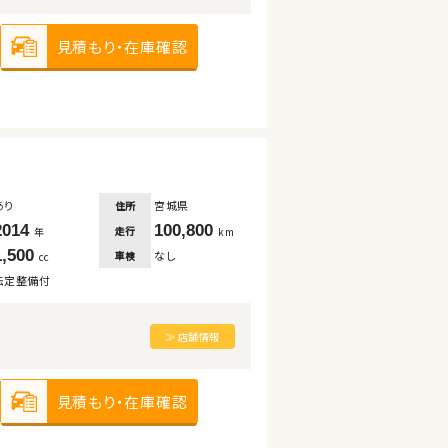
見積もり・在庫確認
あり
宮城県
住所
2014
100,800
走行
年
km
1,500
なし
車検
cc
法定整備付
≫ 店舗情報
見積もり・在庫確認