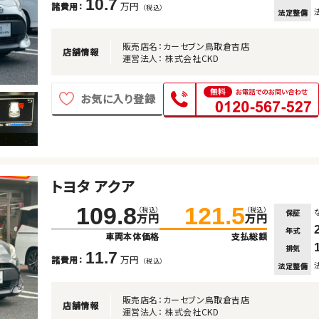
10.7
万円
諸費用：
（税込）
法定整備
販売店名：カーセブン鳥取倉吉店
店舗情報
運営法人： 株式会社CKD
お気に入り登録
トヨタ アクア
109.8
121.5
（税込）
（税込）
保証
万円
万円
年式
車両本体価格
支払総額
排気
11.7
万円
諸費用：
（税込）
法定整備
販売店名：カーセブン鳥取倉吉店
店舗情報
運営法人： 株式会社CKD