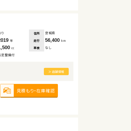
あり
宮城県
住所
2019
56,400
走行
年
km
1,500
なし
車検
cc
法定整備付
≫ 店舗情報
見積もり・在庫確認