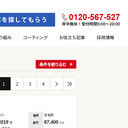
り組み
コーティング
お役立ち記事
採用情報
条件を絞り込む
1
2
3
4
あり
宮城県
住所
2019
87,400
走行
年
km