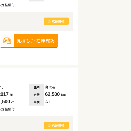
法定整備付
≫ 店舗情報
見積もり・在庫確認
なし
鳥取県
住所
2017
62,500
走行
年
km
1,500
なし
車検
cc
法定整備付
≫ 店舗情報