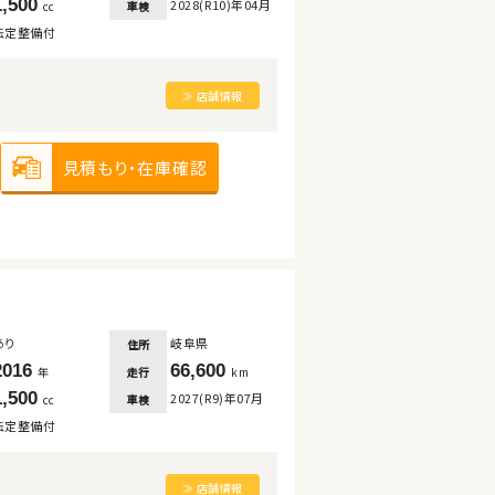
1,500
2028(R10)年04月
車検
cc
法定整備付
≫ 店舗情報
見積もり・在庫確認
あり
岐阜県
住所
2016
66,600
走行
年
km
1,500
2027(R9)年07月
車検
cc
法定整備付
≫ 店舗情報