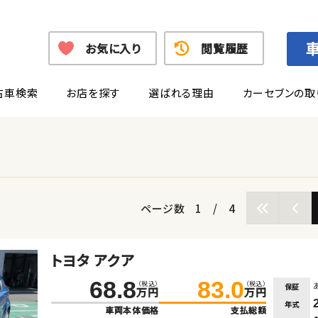
お気に入り
閲覧履歴
古車検索
お店を探す
選ばれる理由
カーセブンの取
ページ数
1
/
4
トヨタ アクア
68.8
83.0
（税込）
（税込）
保証
万円
万円
年式
車両本体価格
支払総額