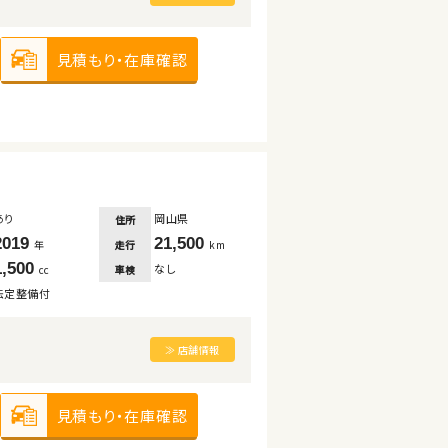
見積もり・在庫確認
あり
岡山県
住所
2019
21,500
走行
年
km
1,500
なし
車検
cc
法定整備付
≫ 店舗情報
見積もり・在庫確認