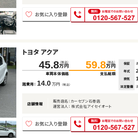
お気に入り登録
トヨタ アクア
45.8
59.8
（税込）
（税込）
保証
万円
万円
年式
車両本体価格
支払総額
排気
14.0
万円
諸費用：
（税込）
法定整備
販売店名：カーセブン石巻店
店舗情報
運営法人： 株式会社アイセイオート
お気に入り登録