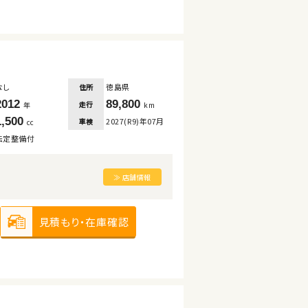
なし
徳島県
住所
2012
89,800
走行
年
km
1,500
2027(R9)年07月
車検
cc
法定整備付
≫ 店舗情報
見積もり・在庫確認