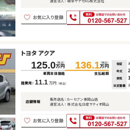
運営法人： 岐阜ヤナセAG株式会社
お気に入り登録
トヨタ アクア
125.0
136.1
（税込）
（税込）
保証
万円
万円
年式
車両本体価格
支払総額
排気
11.1
万円
諸費用：
（税込）
法定整備
販売店名：カーセブン東岡山店
店舗情報
運営法人： 株式会社日産サティオ岡山
お気に入り登録