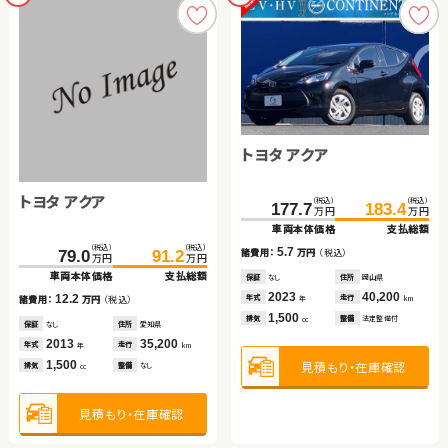
トヨタ アクア
トヨタ アクア
（税込）
（税込）
177.7
183.4
万円
万円
車両本体価格
支払総額
（税込）
（税込）
5.7
諸費用：
万円
（税込）
79.0
91.2
万円
万円
車両本体価格
支払総額
保証
なし
住所
岡山県
2023
40,200
年式
走行
12.2
年
km
諸費用：
万円
（税込）
1,500
排気
整備
法定整備付
cc
保証
なし
住所
愛知県
2013
35,200
年式
走行
年
km
1,500
見積もり・在庫確認
排気
整備
なし
cc
見積もり・在庫確認