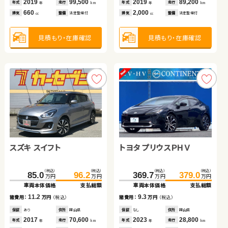
2019
2012
2013
99,500
79,700
85,000
2019
2015
2017
89,200
115,400
44,800
年式
年式
年式
走行
走行
走行
年式
年式
年式
走行
走行
走行
年
年
年
km
km
km
年
年
年
km
km
km
660
2,000
660
2,000
1,500
2,000
排気
排気
排気
整備
整備
整備
法定整備付
法定整備付
法定整備付
排気
排気
排気
整備
整備
整備
法定整備付
法定整備付
法定整備付
cc
cc
cc
cc
cc
cc
見積もり・在庫確認
見積もり・在庫確認
見積もり・在庫確認
見積もり・在庫確認
見積もり・在庫確認
見積もり・在庫確認
スズキ スイフト
スズキ ジムニー
トヨタ プリウスＰＨＶ
トヨタ ヴェルファイア
ダイハツ ムーヴ キャンバ
ス
ホンダ フィット
（税込）
（税込）
（税込）
（税込）
（税込）
（税込）
（税込）
（税込）
（税込）
（税込）
163.8
85.0
172.6
96.2
369.7
332.2
136.6
379.0
344.8
145.8
万円
万円
万円
万円
万円
万円
万円
万円
万円
万円
車両本体価格
車両本体価格
支払総額
支払総額
車両本体価格
車両本体価格
車両本体価格
支払総額
支払総額
支払総額
（税込）
（税込）
11.2
8.8
9.3
12.6
9.2
103.0
115.9
諸費用：
諸費用：
万円
万円
（税込）
（税込）
諸費用：
諸費用：
諸費用：
万円
万円
万円
（税込）
（税込）
（税込）
万円
万円
車両本体価格
支払総額
保証
保証
あり
あり
住所
住所
岡山県
鹿児島県
保証
保証
保証
なし
あり
あり
住所
住所
住所
岡山県
秋田県
岩手県
2017
2020
70,600
46,300
2023
2019
2017
28,800
75,000
38,900
12.9
年式
年式
走行
走行
年式
年式
年式
走行
走行
走行
諸費用：
万円
（税込）
年
年
km
km
年
年
年
km
km
km