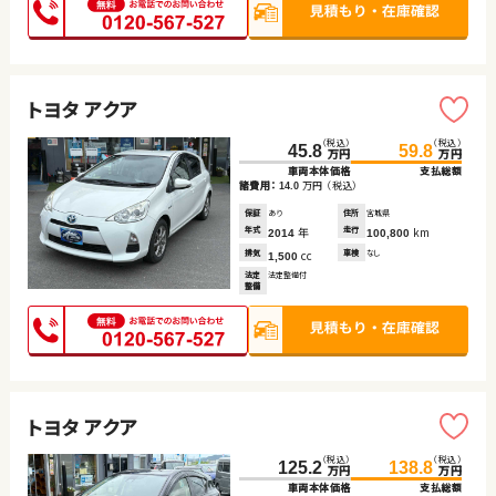
トヨタ アクア
（税込）
（税込）
45.8
59.8
万円
万円
車両本体価格
支払総額
諸費用：
万円
（税込）
14.0
保証
あり
住所
宮城県
年式
年
走行
km
2014
100,800
排気
cc
車検
なし
1,500
法定
法定整備付
整備
トヨタ アクア
（税込）
（税込）
125.2
138.8
万円
万円
車両本体価格
支払総額