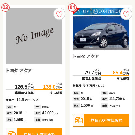
03
04
トヨタ アクア
トヨタ アクア
（税込）
（税込）
79.7
85.4
万円
万円
車両本体価格
支払総額
（税込）
（税込）
5.7
諸費用：
万円
（税込）
126.5
138.0
万円
万円
車両本体価格
支払総額
保証
なし
住所
岡山県
2015
111,700
年式
走行
11.5
年
km
諸費用：
万円
（税込）
1,500
排気
整備
法定整備付
cc
保証
なし
住所
長野県
2018
42,000
年式
走行
年
km
1,500
見積もり・在庫確認
排気
整備
法定整備付
cc
見積もり・在庫確認