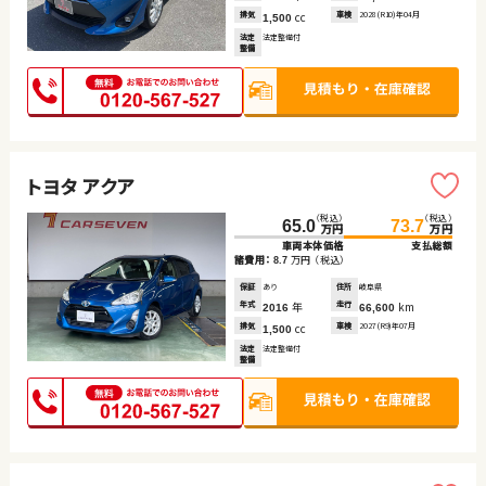
排気
cc
車検
2028(R10)年04月
1,500
法定
法定整備付
整備
トヨタ アクア
（税込）
（税込）
65.0
73.7
万円
万円
車両本体価格
支払総額
諸費用：
万円
（税込）
8.7
保証
あり
住所
岐阜県
年式
年
走行
km
2016
66,600
排気
cc
車検
2027(R9)年07月
1,500
法定
法定整備付
整備