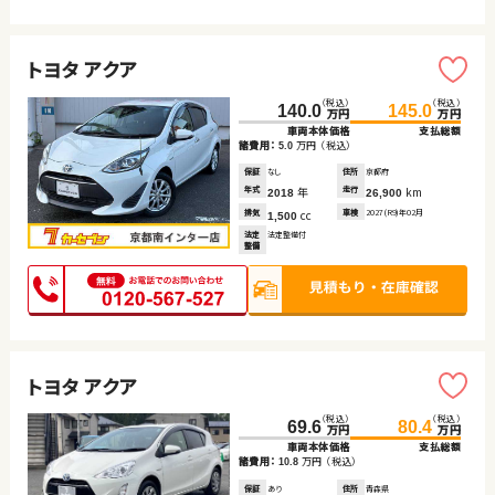
トヨタ アクア
（税込）
（税込）
140.0
145.0
万円
万円
車両本体価格
支払総額
諸費用：
万円
（税込）
5.0
保証
なし
住所
京都府
年式
年
走行
km
2018
26,900
排気
cc
車検
2027(R9)年02月
1,500
法定
法定整備付
整備
トヨタ アクア
（税込）
（税込）
69.6
80.4
万円
万円
車両本体価格
支払総額
諸費用：
万円
（税込）
10.8
保証
あり
住所
青森県