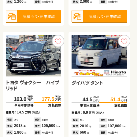
1,200
660
2,000
2,500
660
排気
排気
整備
整備
法定整備付
法定整備付
排気
排気
排気
整備
整備
整備
法定整備付
法定整備付
法定整備付
cc
cc
cc
cc
cc
保証
あり
住所
岩手県
2014
38,900
年式
走行
年
km
1,500
見積もり・在庫確認
見積もり・在庫確認
見積もり・在庫確認
見積もり・在庫確認
見積もり・在庫確認
排気
整備
法定整備付
cc
見積もり・在庫確認
トヨタ ヴォクシー ハイブ
日産 エクストレイル
トヨタ ヴェルファイア
ダイハツ タント
リッド
スズキ ワゴンＲ スマイル
日産 セレナ
（税込）
（税込）
（税込）
（税込）
（税込）
（税込）
（税込）
（税込）
163.0
379.0
177.5
390.7
119.8
132.9
44.5
51.4
万円
万円
万円
万円
万円
万円
万円
万円
車両本体価格
車両本体価格
支払総額
支払総額
車両本体価格
支払総額
車両本体価格
支払総額
（税込）
（税込）
（税込）
（税込）
14.5
11.7
13.1
137.5
144.8
62.7
70.1
6.9
諸費用：
諸費用：
万円
万円
（税込）
（税込）
諸費用：
万円
（税込）
諸費用：
万円
（税込）
万円
万円
万円
万円
車両本体価格
支払総額
車両本体価格
支払総額
保証
保証
あり
あり
住所
住所
京都府
北海道
保証
あり
住所
鹿児島県
保証
なし
住所
青森県
2018
2024
105,500
13,400
2012
62,200
2010
107,800
7.3
7.4
年式
年式
走行
走行
年式
走行
諸費用：
万円
（税込）
諸費用：
万円
（税込）
年式
走行
年
年
km
km
年
km
年
km
1,800
1,500
2,400
660
排気
排気
整備
整備
法定整備付
法定整備付
排気
整備
法定整備付
排気
整備
法定整備付
cc
cc
cc
cc
保証
なし
住所
千葉県
保証
なし
住所
岡山県