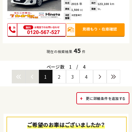
年式
年
走行
km
2015
123,100
排気
cc
車検
なし
1,500
法定
法定整備付
整備
45
現在の検索結果
件
ページ数
1
/
4
1
2
3
4
更に詳細条件を追加する
ご希望のお車はございましたか？