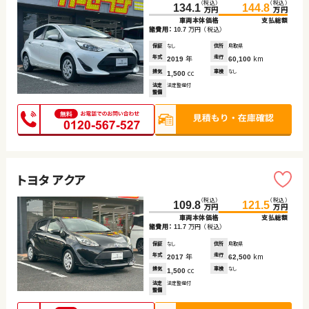
（税込）
（税込）
134.1
144.8
万円
万円
車両本体価格
支払総額
諸費用：
万円
（税込）
10.7
保証
なし
住所
鳥取県
年式
年
走行
km
2019
60,100
排気
cc
車検
なし
1,500
法定
法定整備付
整備
トヨタ アクア
（税込）
（税込）
109.8
121.5
万円
万円
車両本体価格
支払総額
諸費用：
万円
（税込）
11.7
保証
なし
住所
鳥取県
年式
年
走行
km
2017
62,500
排気
cc
車検
なし
1,500
法定
法定整備付
整備