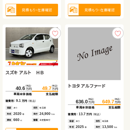
2022
26,200
2013
107,400
年式
走行
年式
走行
年
km
年
km
660
2,000
見積もり・在庫確認
見積もり・在庫確認
見積もり・在庫確認
排気
整備
法定整備付
排気
整備
法定整備付
見積もり・在庫確認
cc
cc
見積もり・在庫確認
見積もり・在庫確認
トヨタ アルファード
トヨタ プリウス
スズキ アルト ＨＢ
日産 セレナ
トヨタ ノア
トヨタ アルファード
（税込）
（税込）
（税込）
（税込）
（税込）
（税込）
64.8
86.0
119.7
129.3
40.6
49.7
万円
万円
万円
万円
万円
万円
車両本体価格
支払総額
車両本体価格
支払総額
車両本体価格
支払総額
（税込）
（税込）
（税込）
（税込）
（税込）
（税込）
21.2
9.6
217.6
229.7
215.0
225.5
9.1
636.0
649.7
諸費用：
万円
（税込）
諸費用：
万円
（税込）
諸費用：
万円
（税込）
万円
万円
万円
万円
万円
万円
車両本体価格
支払総額
車両本体価格
支払総額
車両本体価格
支払総額
保証
あり
住所
三重県
保証
なし
住所
岡山県
保証
あり
住所
埼玉県
2009
96,900
2016
102,900
2020
24,900
12.1
10.5
13.7
諸費用：
万円
（税込）
年式
走行
年式
走行
諸費用：
万円
（税込）
年式
走行
諸費用：
万円
（税込）
年
km
年
km
年
km
2,400
1,800
660
排気
整備
法定整備付
排気
整備
法定整備付
排気
整備
法定整備付
cc
cc
cc
保証
あり
住所
埼玉県
保証
なし
住所
福島県
保証
あり
住所
埼玉県
2019
28,200
2018
53,100
2025
13,500
年式
走行
年式
走行
年式
走行
年
km
年
km
年
km