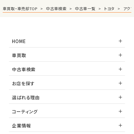
2
車買取・車売却TOP
中古車検索
中古車一覧
トヨタ
アク
位
スバル
レガシィツーリングワゴン
HOME
3
位
車買取
トヨタ
カローラフィールダー
中古車検索
お店を探す
ミニバン・1ＢＯＸ
選ばれる理由
1
位
コーティング
ホンダ
ステップワゴン
企業情報