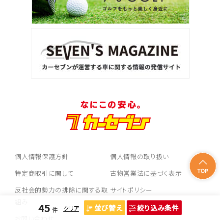
2
位
トヨタ
ハリアー
3
位
トヨタ
ランドクルーザー
個人情報保護方針
個人情報の取り扱い
特定商取引に関して
古物営業法に基づく表示
反社会的勢力の排除に関する取
サイトポリシー
組み
45
並び替え
絞り込み条件
クリア
件
お問い合わせ