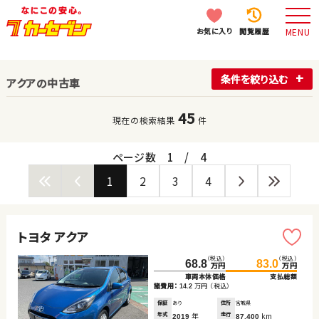
お気に入り
閲覧履歴
MENU
条件を絞り込む
アクアの中古車
45
現在の検索結果
件
ページ数
1
/
4
1
2
3
4
トヨタ アクア
（税込）
（税込）
68.8
83.0
万円
万円
車両本体価格
支払総額
諸費用：
万円
（税込）
14.2
保証
あり
住所
宮城県
年式
年
走行
km
2019
87,400