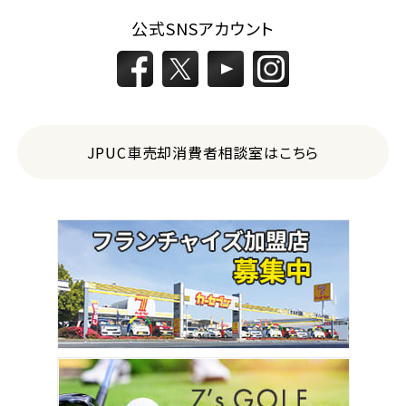
公式SNSアカウント
2
位
トヨタ
アルファード
JPUC車売却消費者相談室はこちら
3
位
トヨタ
ヴォクシー
ＳＵＶ・クロカン
1
位
トヨタ
ヤリスクロス