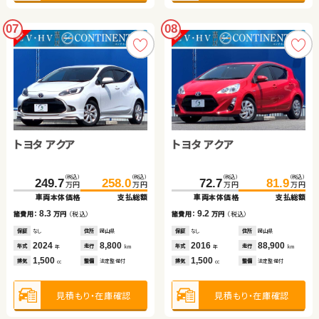
07
08
トヨタ アクア
トヨタ アクア
（税込）
（税込）
（税込）
（税込）
249.7
258.0
72.7
81.9
万円
万円
万円
万円
車両本体価格
支払総額
車両本体価格
支払総額
8.3
9.2
諸費用：
万円
（税込）
諸費用：
万円
（税込）
保証
なし
住所
岡山県
保証
なし
住所
岡山県
2024
8,800
2016
88,900
年式
走行
年式
走行
年
km
年
km
1,500
1,500
排気
整備
法定整備付
排気
整備
法定整備付
cc
cc
見積もり・在庫確認
見積もり・在庫確認