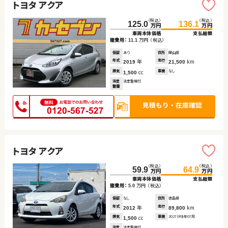
トヨタ アクア
（税込）
（税込）
125.0
136.1
万円
万円
車両本体価格
支払総額
諸費用：
万円
（税込）
11.1
保証
あり
住所
岡山県
年式
年
走行
km
2019
21,500
排気
cc
車検
なし
1,500
法定
法定整備付
整備
トヨタ アクア
（税込）
（税込）
59.9
64.9
万円
万円
車両本体価格
支払総額
諸費用：
万円
（税込）
5.0
保証
なし
住所
徳島県
年式
年
走行
km
2012
89,800
排気
cc
車検
2027(R9)年07月
1,500
法定
法定整備付