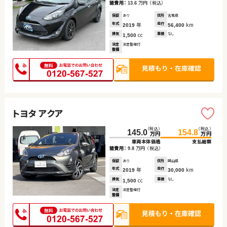
諸費用：
万円
（税込）
13.6
保証
あり
住所
宮城県
年式
年
走行
km
2019
56,400
排気
cc
車検
なし
1,500
法定
法定整備付
整備
トヨタ アクア
（税込）
（税込）
145.0
154.8
万円
万円
車両本体価格
支払総額
諸費用：
万円
（税込）
9.8
保証
あり
住所
岡山県
年式
年
走行
km
2019
30,000
排気
cc
車検
なし
1,500
法定
法定整備付
整備