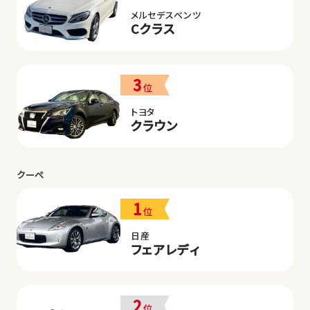
メルセデスベンツ
Cクラス
3
位
トヨタ
クラウン
クーペ
1
位
日産
フェアレディ
2
位