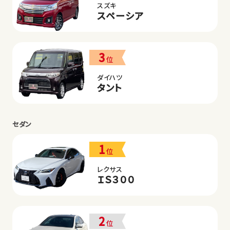
スズキ
スペーシア
3
位
ダイハツ
タント
セダン
1
位
レクサス
ＩＳ３００
2
位