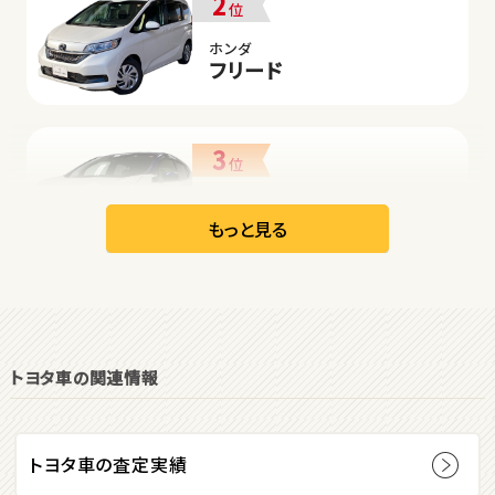
2
位
ホンダ
フリード
3
位
日産
リーフ
もっと見る
オープン
1
位
トヨタ車の関連情報
ダイハツ
コペン
トヨタ車の査定実績