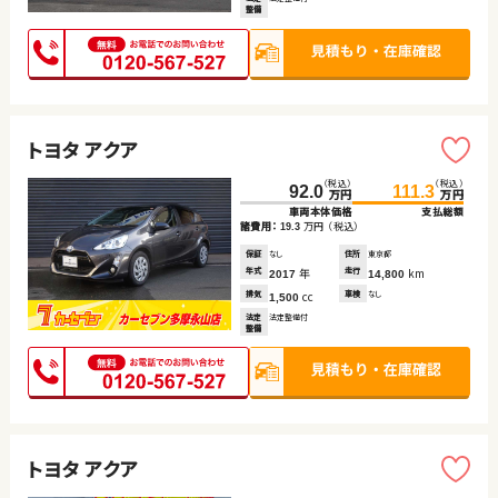
整備
トヨタ アクア
（税込）
（税込）
92.0
111.3
万円
万円
車両本体価格
支払総額
諸費用：
万円
（税込）
19.3
保証
なし
住所
東京都
年式
年
走行
km
2017
14,800
排気
cc
車検
なし
1,500
法定
法定整備付
整備
トヨタ アクア