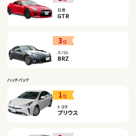
日産
GTR
3
位
スバル
BRZ
ハッチバック
1
位
トヨタ
プリウス