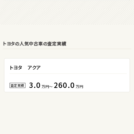
2
位
マツダ
ロードスター
トヨタの人気中古車の査定実績
3
位
ホンダ
S660
トヨタ アクア
3.0
260.0
ステーションワゴン
査定実績
万円～
万円
1
位
スバル
レヴォーグ