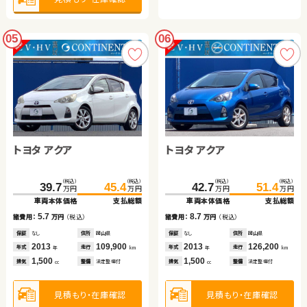
05
06
トヨタ アクア
トヨタ アクア
（税込）
（税込）
（税込）
（税込）
39.7
45.4
42.7
51.4
万円
万円
万円
万円
車両本体価格
支払総額
車両本体価格
支払総額
5.7
8.7
諸費用：
万円
（税込）
諸費用：
万円
（税込）
保証
なし
住所
岡山県
保証
なし
住所
岡山県
2013
109,900
2013
126,200
年式
走行
年式
走行
年
km
年
km
1,500
1,500
排気
整備
法定整備付
排気
整備
法定整備付
cc
cc
見積もり・在庫確認
見積もり・在庫確認