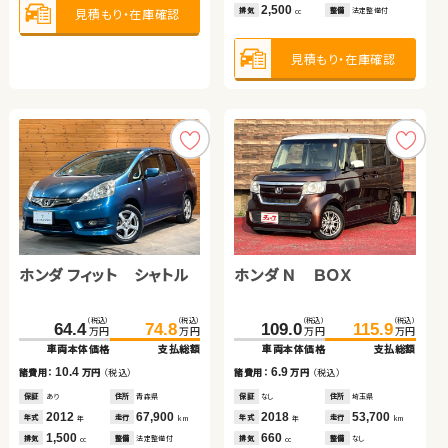
1,200
2,000
2,500
見積もり・在庫確認
見積もり・在庫確認
排気
整備
法定整備付
排気
整備
法定整備付
見積もり・在庫確認
排気
整備
法定整備付
cc
cc
cc
見積もり・在庫確認
見積もり・在庫確認
見積もり・在庫確認
スズキ ジムニー
トヨタ ルーミー
トヨタ ルーミー
スズキ スイフト
ホンダ フィット シャトル
ホンダ Ｎ ＢＯＸ
（税込）
（税込）
（税込）
（税込）
224.9
229.9
138.0
147.7
万円
万円
万円
万円
車両本体価格
支払総額
車両本体価格
支払総額
（税込）
（税込）
（税込）
（税込）
（税込）
（税込）
（税込）
（税込）
5.0
9.7
149.0
160.8
83.0
96.7
64.4
74.8
109.0
115.9
諸費用：
万円
（税込）
諸費用：
万円
（税込）
万円
万円
万円
万円
万円
万円
万円
万円
車両本体価格
支払総額
車両本体価格
支払総額
車両本体価格
支払総額
車両本体価格
支払総額
保証
あり
住所
徳島県
保証
あり
住所
福島県
2024
8,800
2022
56,000
11.8
13.7
10.4
6.9
年式
走行
年式
走行
諸費用：
万円
（税込）
諸費用：
万円
（税込）
諸費用：
万円
（税込）
諸費用：
万円
（税込）
年
km
年
km
660
1,000
排気
整備
法定整備付
排気
整備
法定整備付
cc
cc
保証
あり
住所
岡山県
保証
あり
住所
鹿児島県
保証
あり
住所
青森県
保証
なし
住所
埼玉県
2021
49,100
2017
57,400
2012
67,900
2018
53,700
年式
走行
年式
走行
年式
走行
年式
走行
年
km
年
km
年
km
年
km
1,000
1,200
1,500
660
見積もり・在庫確認
見積もり・在庫確認
排気
整備
法定整備付
排気
整備
法定整備付
排気
整備
法定整備付
排気
整備
なし
cc
cc
cc
cc