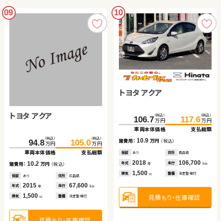
09
10
トヨタ アクア
トヨタ アクア
（税込）
（税込）
106.7
117.6
万円
万円
車両本体価格
支払総額
（税込）
（税込）
10.9
諸費用：
万円
（税込）
94.8
105.0
万円
万円
車両本体価格
支払総額
保証
あり
住所
青森県
2018
106,700
年式
走行
10.2
年
km
諸費用：
万円
（税込）
1,500
排気
整備
法定整備付
cc
保証
あり
住所
広島県
2015
67,600
年式
走行
年
km
1,500
見積もり・在庫確認
排気
整備
法定整備付
cc
見積もり・在庫確認