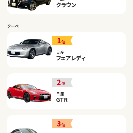
クラウン
クーペ
1
位
日産
フェアレディ
2
位
日産
GTR
3
位