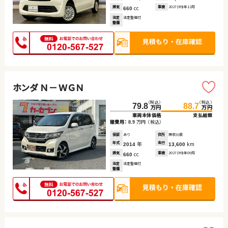
排気
cc
車検
2027(R9)年12月
660
法定
法定整備付
整備
ホンダ Ｎ－ＷＧＮ
（税込）
（税込）
79.8
88.7
万円
万円
車両本体価格
支払総額
諸費用：
万円
（税込）
8.9
保証
あり
住所
神奈川県
年式
年
走行
km
2014
13,600
排気
cc
車検
2027(R9)年09月
660
法定
法定整備付
整備