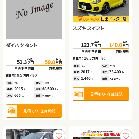
スズキ スイフト
スズキ ジムニーシエラ
トヨタ プリウス
トヨタ ヴォクシー
（税込）
（税込）
ダイハツ タント
スズキ アルト ＨＢ
123.7
140.0
万円
万円
（税込）
（税込）
（税込）
（税込）
（税込）
（税込）
249.7
224.8
258.5
240.9
254.9
259.9
万円
万円
万円
万円
万円
万円
車両本体価格
支払総額
車両本体価格
車両本体価格
支払総額
支払総額
車両本体価格
支払総額
16.3
諸費用：
万円
（税込）
（税込）
（税込）
（税込）
（税込）
8.8
16.1
50.3
65.2
59.8
75.9
諸費用：
諸費用：
万円
万円
（税込）
（税込）
5.0
万円
万円
万円
万円
諸費用：
万円
（税込）
保証
なし
住所
大分県
車両本体価格
車両本体価格
支払総額
支払総額
保証
保証
なし
あり
住所
住所
岡山県
東京都
保証
あり
住所
徳島県
2017
73,400
年式
走行
年
km
2024
2021
4,600
44,000
9.5
10.7
年式
年式
走行
走行
諸費用：
諸費用：
万円
万円
（税込）
（税込）
2021
77,900
年
年
km
km
年式
走行
年
km
1,400
排気
整備
法定整備付
cc
1,500
1,800
排気
排気
整備
整備
法定整備付
法定整備付
2,000
cc
cc
排気
整備
法定整備付
cc
保証
保証
なし
あり
住所
住所
千葉県
岩手県
2015
2021
68,500
31,600
年式
年式
走行
走行
年
年
km
km
見積もり・在庫確認
660
660
見積もり・在庫確認
見積もり・在庫確認
排気
排気
整備
整備
法定整備付
法定整備付
cc
cc
見積もり・在庫確認
見積もり・在庫確認
見積もり・在庫確認