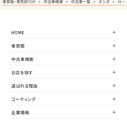
車買取・車売却TOP
中古車検索
中古車一覧
ホンダ
Ｎ－
ホンダ
S660
HOME
ステーションワゴン
車買取
1
位
中古車検索
スバル
レヴォーグ
お店を探す
選ばれる理由
2
位
コーティング
スバル
レガシィツーリングワゴン
企業情報