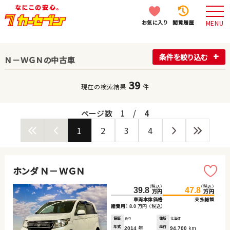
お気に入り
閲覧履歴
MENU
条件を絞り込む
Ｎ－ＷＧＮの中古車
39
現在の検索結果
件
ページ数
1
/
4
1
2
3
4
ホンダ Ｎ－ＷＧＮ
（税込）
（税込）
39.8
47.8
万円
万円
車両本体価格
支払総額
諸費用：
万円
（税込）
8.0
保証
あり
住所
北海道
年式
年
走行
km
2014
94,700