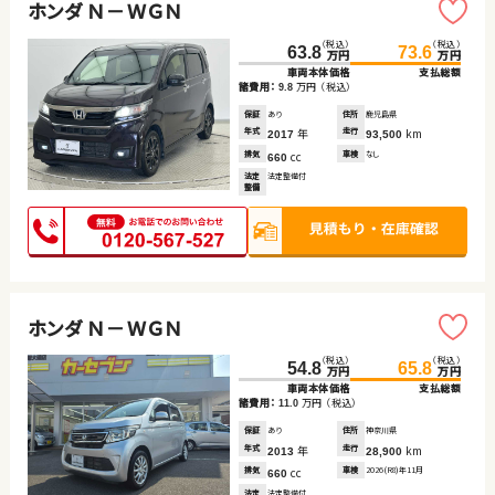
ホンダ Ｎ－ＷＧＮ
（税込）
（税込）
63.8
73.6
万円
万円
車両本体価格
支払総額
諸費用：
万円
（税込）
9.8
保証
あり
住所
鹿児島県
年式
年
走行
km
2017
93,500
排気
cc
車検
なし
660
法定
法定整備付
整備
ホンダ Ｎ－ＷＧＮ
（税込）
（税込）
54.8
65.8
万円
万円
車両本体価格
支払総額
諸費用：
万円
（税込）
11.0
保証
あり
住所
神奈川県
年式
年
走行
km
2013
28,900
排気
cc
車検
2026(R8)年11月
660
法定
法定整備付