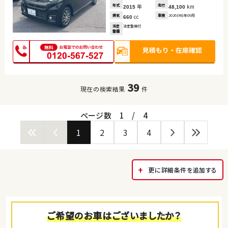
年式
年
走行
km
2015
48,100
排気
cc
車検
2026(R8)年09月
660
法定
法定整備付
整備
39
現在の検索結果
件
ページ数
1
/
4
1
2
3
4
更に詳細条件を追加する
ご希望のお車はございましたか？