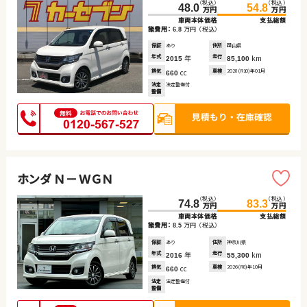
（税込）
（税込）
48.0
54.8
万円
万円
車両本体価格
支払総額
諸費用：
万円
（税込）
6.8
保証
あり
住所
岡山県
年式
年
走行
km
2015
85,100
排気
cc
車検
2028(R10)年01月
660
法定
法定整備付
整備
ホンダ Ｎ－ＷＧＮ
（税込）
（税込）
74.8
83.3
万円
万円
車両本体価格
支払総額
諸費用：
万円
（税込）
8.5
保証
あり
住所
神奈川県
年式
年
走行
km
2016
55,300
排気
cc
車検
2026(R8)年10月
660
法定
法定整備付
整備