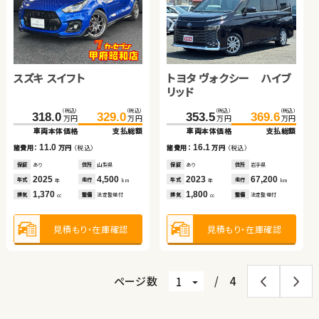
日産 エクストレイル
ホンダ フィット ハイブリ
ッド
ホンダ Ｎ ＢＯＸ
トヨタ ノア
（税込）
（税込）
（税込）
（税込）
108.0
127.3
126.6
139.9
万円
万円
万円
万円
車両本体価格
支払総額
車両本体価格
支払総額
スズキ スイフト
トヨタ ヴォクシー ハイブ
（税込）
（税込）
（税込）
（税込）
198.1
209.8
70.4
89.5
19.3
13.3
万円
万円
万円
万円
諸費用：
万円
（税込）
諸費用：
万円
（税込）
リッド
車両本体価格
支払総額
車両本体価格
支払総額
保証
あり
住所
千葉県
保証
あり
住所
岩手県
（税込）
（税込）
（税込）
（税込）
11.7
19.1
318.0
329.0
353.5
369.6
諸費用：
万円
（税込）
諸費用：
万円
（税込）
2014
59,000
2018
46,100
年式
走行
年式
走行
万円
万円
万円
万円
年
km
年
km
車両本体価格
支払総額
車両本体価格
支払総額
2,000
1,500
排気
整備
法定整備付
排気
整備
法定整備付
cc
cc
保証
あり
住所
岩手県
保証
あり
住所
岩手県
2024
10,100
2011
89,800
11.0
16.1
年式
走行
年式
走行
諸費用：
万円
（税込）
諸費用：
万円
（税込）
年
km
年
km
660
2,000
排気
整備
法定整備付
排気
整備
法定整備付
cc
cc
見積もり・在庫確認
見積もり・在庫確認
保証
あり
住所
山梨県
保証
あり
住所
岩手県
2025
4,500
2023
67,200
年式
走行
年式
走行
年
km
年
km
1,370
1,800
見積もり・在庫確認
見積もり・在庫確認
排気
整備
法定整備付
排気
整備
法定整備付
cc
cc
見積もり・在庫確認
見積もり・在庫確認
ページ数
/
4