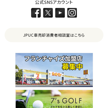
3
公式SNSアカウント
位
トヨタ
カローラフィールダー
ミニバン・1ＢＯＸ
JPUC車売却消費者相談室はこちら
1
位
ホンダ
ステップワゴン
2
位
トヨタ
アルファード