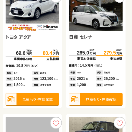
スズキ ワゴンＲ
ダイハツ ムーヴ キャンバ
ス
トヨタ プリウス アルファ
日産 セレナ
日産 セレナ
トヨタ アクア
（税込）
（税込）
（税込）
（税込）
66.0
69.0
79.9
84.9
万円
万円
万円
万円
車両本体価格
支払総額
車両本体価格
支払総額
（税込）
（税込）
（税込）
（税込）
（税込）
（税込）
（税込）
（税込）
69.1
83.1
265.0
119.9
279.5
124.9
69.6
80.4
3.0
5.0
万円
万円
万円
万円
万円
万円
諸費用：
万円
（税込）
諸費用：
万円
（税込）
万円
万円
車両本体価格
支払総額
車両本体価格
車両本体価格
支払総額
支払総額
車両本体価格
支払総額
保証
あり
住所
宮城県
保証
あり
住所
徳島県
14.0
14.5
5.0
10.8
諸費用：
万円
（税込）
諸費用：
諸費用：
万円
万円
（税込）
（税込）
諸費用：
万円
（税込）
2014
68,100
2017
85,100
年式
走行
年式
走行
年
km
年
km
660
660
排気
整備
なし
排気
整備
法定整備付
cc
cc
保証
あり
住所
埼玉県
保証
保証
あり
あり
住所
住所
茨城県
徳島県
保証
あり
住所
青森県
2013
85,300
2021
2016
25,200
71,000
2015
123,100
年式
走行
年式
年式
走行
走行
年式
走行
年
km
年
年
km
km
年
km
1,800
1,200
2,000
1,500
排気
整備
法定整備付
排気
排気
整備
整備
法定整備付
法定整備付
排気
整備
法定整備付
cc
cc
cc
cc
見積もり・在庫確認
見積もり・在庫確認
見積もり・在庫確認
見積もり・在庫確認
見積もり・在庫確認
見積もり・在庫確認