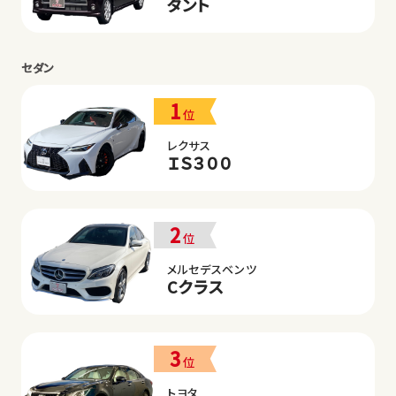
タント
セダン
1
位
レクサス
ＩＳ３００
2
位
メルセデスベンツ
Cクラス
3
位
トヨタ