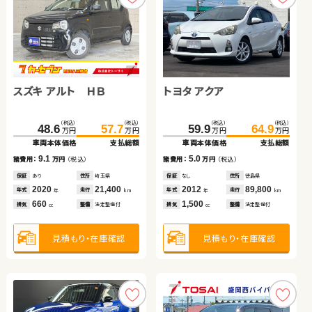
トヨタ アルファード ハイ
トヨタ ノア
ブリッド
ホンダ フリード＋
トヨタ ヴェルファイア
（税込）
（税込）
（税込）
（税込）
131.7
145.9
171.8
189.2
万円
万円
万円
万円
車両本体価格
支払総額
車両本体価格
支払総額
スズキ アルト ＨＢ
トヨタ アクア
（税込）
（税込）
（税込）
（税込）
169.0
184.2
332.2
344.8
14.2
17.4
万円
万円
万円
万円
諸費用：
万円
（税込）
諸費用：
万円
（税込）
車両本体価格
支払総額
車両本体価格
支払総額
保証
あり
住所
岩手県
保証
あり
住所
岩手県
（税込）
（税込）
（税込）
（税込）
15.2
12.6
48.6
57.7
59.9
64.9
諸費用：
万円
（税込）
諸費用：
万円
（税込）
2012
79,500
2019
89,200
年式
走行
年式
走行
万円
万円
万円
万円
年
km
年
km
車両本体価格
支払総額
車両本体価格
支払総額
2,400
2,000
排気
整備
法定整備付
排気
整備
法定整備付
cc
cc
保証
あり
住所
愛知県
保証
あり
住所
秋田県
2019
48,400
2019
75,000
9.1
5.0
年式
走行
年式
走行
諸費用：
万円
（税込）
諸費用：
万円
（税込）
年
km
年
km
1,500
2,500
排気
整備
法定整備付
排気
整備
法定整備付
cc
cc
見積もり・在庫確認
見積もり・在庫確認
保証
あり
住所
埼玉県
保証
なし
住所
徳島県
2020
21,400
2012
89,800
年式
走行
年式
走行
年
km
年
km
660
1,500
見積もり・在庫確認
見積もり・在庫確認
排気
整備
法定整備付
排気
整備
法定整備付
cc
cc
見積もり・在庫確認
見積もり・在庫確認