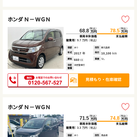
ホンダ Ｎ－ＷＧＮ
（税込）
（税込）
68.8
78.5
万円
万円
車両本体価格
支払総額
諸費用：
万円
（税込）
9.7
保証
あり
住所
鹿児島県
年式
年
走行
km
2017
10,100
排気
cc
車検
なし
660
法定
法定整備付
整備
ホンダ Ｎ－ＷＧＮ
（税込）
（税込）
71.5
74.8
万円
万円
車両本体価格
支払総額
諸費用：
万円
（税込）
3.3
保証
あり
住所
青森県