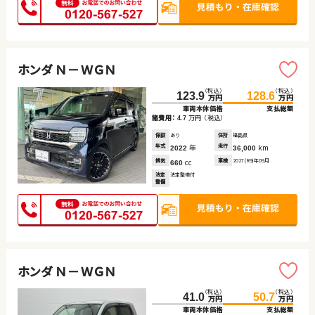
ホンダ Ｎ－ＷＧＮ
（税込）
（税込）
123.9
128.6
万円
万円
車両本体価格
支払総額
諸費用：
万円
（税込）
4.7
保証
あり
住所
福島県
年式
年
走行
km
2022
36,000
排気
cc
車検
2027(R9)年09月
660
法定
法定整備付
整備
ホンダ Ｎ－ＷＧＮ
（税込）
（税込）
41.0
50.7
万円
万円
車両本体価格
支払総額