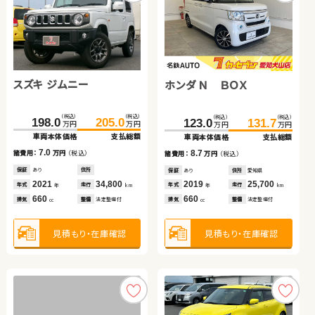
スバル フォレスター
スズキ ジムニー
トヨタ アルファード ハイ
トヨタ ルーミー
ホンダ Ｎ ＢＯＸ
ホンダ フリード
ダイハツ タント
ホンダ フィット
ブリッド
（税込）
（税込）
（税込）
（税込）
（税込）
（税込）
（税込）
（税込）
（税込）
（税込）
（税込）
（税込）
（税込）
（税込）
（税込）
（税込）
250.4
265.8
198.0
205.0
562.1
189.0
579.7
199.2
123.0
187.7
24.6
29.2
131.7
195.5
29.8
40.8
万円
万円
万円
万円
万円
万円
万円
万円
万円
万円
万円
万円
万円
万円
万円
万円
車両本体価格
支払総額
車両本体価格
支払総額
車両本体価格
車両本体価格
支払総額
支払総額
車両本体価格
車両本体価格
車両本体価格
車両本体価格
支払総額
支払総額
支払総額
支払総額
15.4
7.0
17.6
10.2
8.7
7.8
5.2
11.6
諸費用：
万円
（税込）
諸費用：
万円
（税込）
諸費用：
諸費用：
万円
万円
（税込）
（税込）
諸費用：
諸費用：
諸費用：
諸費用：
万円
万円
万円
万円
（税込）
（税込）
（税込）
（税込）
保証
あり
住所
埼玉県
保証
あり
住所
保証
保証
あり
あり
住所
住所
北海道
京都府
保証
保証
保証
保証
あり
なし
あり
あり
住所
住所
住所
住所
愛知県
岡山県
青森県
埼玉県
2021
21,400
2021
34,800
2025
2024
16,000
11,400
2019
2019
2011
2012
25,700
37,300
148,800
74,700
年式
走行
年式
走行
年式
年式
走行
走行
年式
年式
年式
年式
走行
走行
走行
走行
年
km
年
km
年
年
km
km
年
年
年
年
km
km
km
km
1,800
660
2,500
1,000
660
1,500
660
1,400
排気
整備
法定整備付
排気
整備
法定整備付
排気
排気
整備
整備
法定整備付
法定整備付
排気
排気
排気
排気
整備
整備
整備
整備
法定整備付
法定整備付
法定整備付
法定整備付
cc
cc
cc
cc
cc
cc
cc
cc
見積もり・在庫確認
見積もり・在庫確認
見積もり・在庫確認
見積もり・在庫確認
見積もり・在庫確認
見積もり・在庫確認
見積もり・在庫確認
見積もり・在庫確認