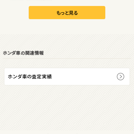
日産
リーフ
もっと見る
オープン
1
位
ホンダ車の関連情報
ダイハツ
コペン
ホンダ車の査定実績
2
位
マツダ
ロードスター
3
位