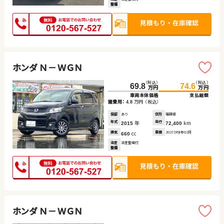
整備
ホンダ Ｎ－ＷＧＮ
（税込）
（税込）
69.8
74.6
万円
万円
車両本体価格
支払総額
諸費用：
万円
（税込）
4.8
保証
あり
住所
福岡県
年式
年
走行
km
2015
72,400
排気
cc
車検
2027(R9)年02月
660
法定
法定整備付
整備
ホンダ Ｎ－ＷＧＮ