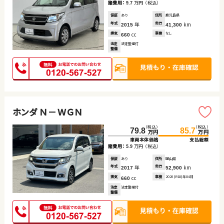
諸費用：
万円
（税込）
9.7
保証
あり
住所
鹿児島県
年式
年
走行
km
2015
41,300
排気
cc
車検
なし
660
法定
法定整備付
整備
ホンダ Ｎ－ＷＧＮ
（税込）
（税込）
79.8
85.7
万円
万円
車両本体価格
支払総額
諸費用：
万円
（税込）
5.9
保証
あり
住所
岡山県
年式
年
走行
km
2017
52,900
排気
cc
車検
2028(R10)年04月
660
法定
法定整備付
整備