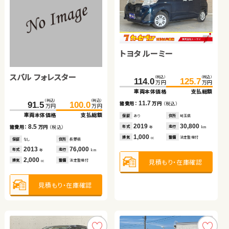
トヨタ ヴェルファイア
スズキ ワゴンＲ
日産 エクストレイル
ダイハツ ムーヴ キャンバ
トヨタ ルーミー
（税込）
（税込）
（税込）
（税込）
69.7
79.5
21.6
29.8
万円
万円
万円
万円
ス
車両本体価格
支払総額
車両本体価格
支払総額
スバル フォレスター
（税込）
（税込）
（税込）
（税込）
（税込）
（税込）
161.5
169.7
102.0
105.0
114.0
125.7
9.8
8.2
万円
万円
万円
万円
万円
万円
諸費用：
万円
（税込）
諸費用：
万円
（税込）
車両本体価格
支払総額
車両本体価格
支払総額
車両本体価格
支払総額
保証
なし
住所
岡山県
保証
あり
住所
青森県
（税込）
（税込）
8.2
3.0
11.7
91.5
100.0
諸費用：
万円
（税込）
諸費用：
万円
（税込）
諸費用：
万円
（税込）
2010
138,700
2014
128,500
年式
走行
年式
走行
万円
万円
年
km
年
km
車両本体価格
支払総額
2,400
660
排気
整備
法定整備付
排気
整備
法定整備付
cc
cc
保証
なし
住所
岡山県
保証
あり
住所
宮城県
保証
あり
住所
埼玉県
2018
69,700
2017
54,300
2019
30,800
8.5
年式
走行
年式
走行
年式
走行
諸費用：
万円
（税込）
年
km
年
km
年
km
2,000
660
1,000
排気
整備
なし
排気
整備
法定整備付
排気
整備
法定整備付
cc
cc
cc
見積もり・在庫確認
見積もり・在庫確認
保証
なし
住所
長野県
2013
76,000
年式
走行
年
km
2,000
見積もり・在庫確認
見積もり・在庫確認
見積もり・在庫確認
排気
整備
法定整備付
cc
見積もり・在庫確認