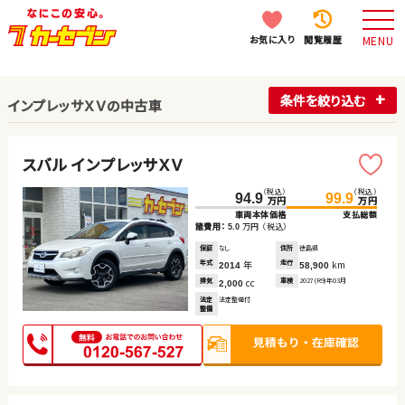
お気に入り
閲覧履歴
MENU
条件を絞り込む
インプレッサＸＶの中古車
スバル インプレッサＸＶ
（税込）
（税込）
94.9
99.9
万円
万円
車両本体価格
支払総額
諸費用：
万円
（税込）
5.0
保証
なし
住所
徳島県
年式
年
走行
km
2014
58,900
排気
cc
車検
2027(R9)年03月
2,000
法定
法定整備付
整備