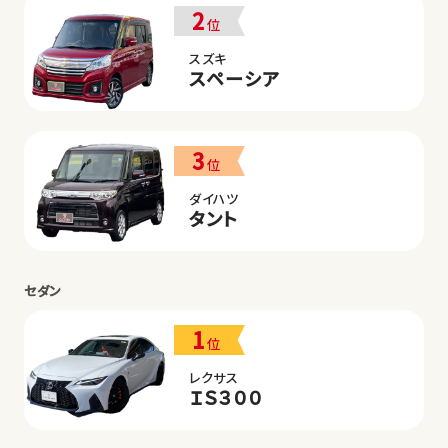
2
位
スズキ
スペーシア
3
位
ダイハツ
タント
セダン
1
位
レクサス
ＩＳ３００