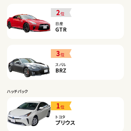
2
位
日産
GTR
3
位
スバル
BRZ
ハッチバック
1
位
トヨタ
プリウス