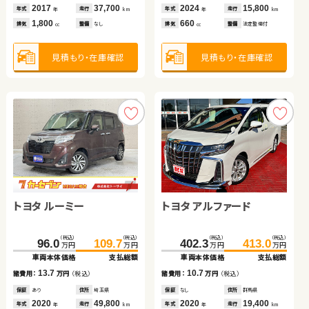
2017
2020
2022
37,700
24,900
10,900
2024
2020
2021
15,800
23,300
20,000
年式
年式
年式
走行
走行
走行
年式
年式
年式
走行
走行
走行
年
年
年
km
km
km
年
年
年
km
km
km
1,800
2,500
660
660
660
1,800
排気
排気
排気
整備
整備
整備
なし
なし
なし
排気
排気
排気
整備
整備
整備
法定整備付
法定整備付
なし
cc
cc
cc
cc
cc
cc
見積もり・在庫確認
見積もり・在庫確認
見積もり・在庫確認
見積もり・在庫確認
見積もり・在庫確認
見積もり・在庫確認
トヨタ ルーミー
ダイハツ ムーヴ
日産 エクストレイル
トヨタ アルファード
トヨタ ヴォクシー
トヨタ ノア ハイブリッド
（税込）
（税込）
（税込）
（税込）
（税込）
（税込）
（税込）
（税込）
（税込）
（税込）
（税込）
（税込）
370.1
117.6
96.0
109.7
125.7
380.2
402.3
356.0
383.2
413.0
368.8
398.7
万円
万円
万円
万円
万円
万円
万円
万円
万円
万円
万円
万円
車両本体価格
車両本体価格
車両本体価格
支払総額
支払総額
支払総額
車両本体価格
車両本体価格
車両本体価格
支払総額
支払総額
支払総額
13.7
8.1
10.1
10.7
12.8
15.5
諸費用：
諸費用：
諸費用：
万円
万円
万円
（税込）
（税込）
（税込）
諸費用：
諸費用：
諸費用：
万円
万円
万円
（税込）
（税込）
（税込）
保証
保証
保証
あり
あり
あり
住所
住所
住所
埼玉県
群馬県
福島県
保証
保証
保証
なし
あり
あり
住所
住所
住所
群馬県
宮城県
茨城県
2020
2019
2023
49,800
20,500
27,000
2020
2022
2023
19,400
13,400
35,600
年式
年式
年式
走行
走行
走行
年式
年式
年式
走行
走行
走行
年
年
年
km
km
km
年
年
年
km
km
km