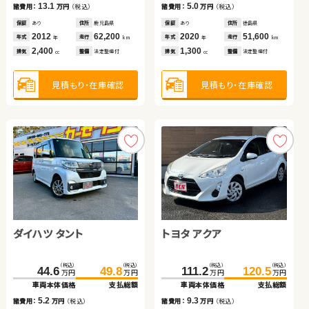
12.0
13.1
8.9
12.5
5.0
9.0
諸費用：
万円
（税込）
諸費用：
諸費用：
諸費用：
万円
万円
万円
（税込）
（税込）
（税込）
諸費用：
諸費用：
万円
万円
（税込）
（税込）
保証
あり
住所
埼玉県
保証
保証
保証
あり
あり
なし
住所
住所
住所
鹿児島県
宮城県
埼玉県
保証
保証
あり
あり
住所
住所
徳島県
岡山県
2018
56,600
2012
2014
2015
62,200
76,900
21,200
2020
2020
51,600
57,600
年式
走行
年式
年式
年式
走行
走行
走行
年式
年式
走行
走行
年
km
年
年
年
km
km
km
年
年
km
km
2,000
2,400
660
1,490
1,300
2,000
排気
整備
法定整備付
排気
排気
排気
整備
整備
整備
法定整備付
法定整備付
なし
排気
排気
整備
整備
法定整備付
法定整備付
cc
cc
cc
cc
cc
cc
見積もり・在庫確認
見積もり・在庫確認
見積もり・在庫確認
見積もり・在庫確認
見積もり・在庫確認
見積もり・在庫確認
日産 エクストレイル
ダイハツ タント
ダイハツ タント
スズキ ワゴンＲ スマイル
トヨタ アクア
ホンダ フリード ハイブリ
ッド
（税込）
（税込）
（税込）
（税込）
（税込）
（税込）
（税込）
（税込）
（税込）
（税込）
（税込）
（税込）
160.3
175.8
146.5
44.6
90.1
154.4
49.8
97.5
232.7
111.2
120.5
243.7
万円
万円
万円
万円
万円
万円
万円
万円
万円
万円
万円
万円
車両本体価格
支払総額
車両本体価格
車両本体価格
車両本体価格
支払総額
支払総額
支払総額
車両本体価格
車両本体価格
支払総額
支払総額
15.5
5.2
7.4
7.9
9.3
11.0
諸費用：
万円
（税込）
諸費用：
諸費用：
諸費用：
万円
万円
万円
（税込）
（税込）
（税込）
諸費用：
諸費用：
万円
万円
（税込）
（税込）