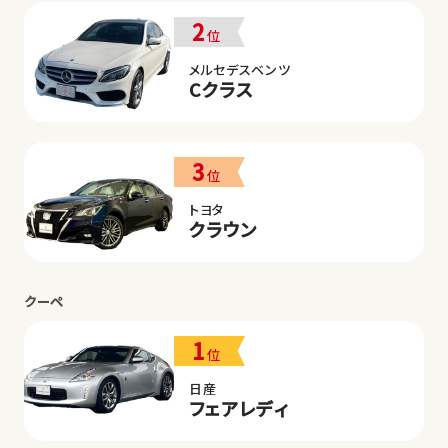
2
位
メルセデスベンツ
Cクラス
3
位
トヨタ
クラウン
クーペ
1
位
日産
フェアレディ