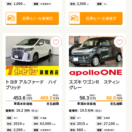
1,000
660
1,500
2,500
2,000
1,800
排気
排気
排気
整備
整備
整備
法定整備付
なし
なし
排気
排気
排気
整備
整備
整備
なし
法定整備付
法定整備付
cc
cc
cc
cc
cc
cc
見積もり・在庫確認
見積もり・在庫確認
見積もり・在庫確認
見積もり・在庫確認
見積もり・在庫確認
見積もり・在庫確認
トヨタ アルファード ハイ
ホンダ フィット
スズキ ワゴンＲ スティン
ホンダ フリード ハイブリ
トヨタ ノア ハイブリッド
ブリッド
グレー
ッド
日産 セレナ
（税込）
（税込）
（税込）
（税込）
（税込）
（税込）
（税込）
（税込）
（税込）
（税込）
453.6
221.6
469.8
233.7
467.2
58.3
54.8
478.0
68.8
65.3
万円
万円
万円
万円
万円
万円
万円
万円
万円
万円
車両本体価格
車両本体価格
支払総額
支払総額
車両本体価格
車両本体価格
車両本体価格
支払総額
支払総額
支払総額
（税込）
（税込）
16.2
12.1
10.5
10.5
10.8
315.0
320.5
諸費用：
諸費用：
万円
万円
（税込）
（税込）
諸費用：
諸費用：
諸費用：
万円
万円
万円
（税込）
（税込）
（税込）
万円
万円
車両本体価格
支払総額
保証
保証
あり
あり
住所
住所
北海道
福島県
保証
保証
保証
あり
あり
なし
住所
住所
住所
宮城県
山口県
福島県
2019
2018
63,500
23,400
2015
2013
2025
27,100
96,900
3,400
5.5
年式
年式
走行
走行
年式
年式
年式
走行
走行
走行
諸費用：
万円
（税込）
年
年
km
km
年
年
年
km
km
km
2,500
1,500
660
1,500
1,800
排気
排気
整備
整備
法定整備付
なし
排気
排気
排気
整備
整備
整備
法定整備付
法定整備付
なし
cc
cc
cc
cc
cc
保証
なし
住所
千葉県