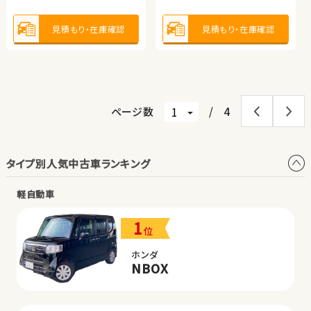
2023
18,200
年式
走行
年
km
2,000
見積もり・在庫確認
見積もり・在庫確認
見積もり・在庫確認
見積もり・在庫確認
見積もり・在庫確認
排気
整備
法定整備付
cc
見積もり・在庫確認
ページ数
/
4
タイプ別人気中古車ランキング
軽自動車
1
位
ホンダ
NBOX