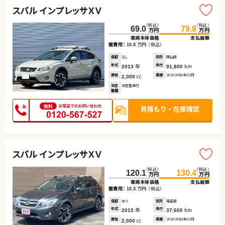
スバル インプレッサＸＶ
（税込）
（税込）
69.0
79.8
万円
万円
車両本体価格
支払総額
諸費用：
万円
（税込）
10.8
保証
なし
住所
岡山県
年式
年
走行
km
2013
91,800
排気
cc
車検
2028(R10)年02月
2,000
法定
法定整備付
整備
スバル インプレッサＸＶ
（税込）
（税込）
120.1
130.4
万円
万円
車両本体価格
支払総額
諸費用：
万円
（税込）
10.3
保証
あり
住所
福島県
年式
年
走行
km
2015
37,600
排気
cc
車検
2028(R10)年02月
2,000