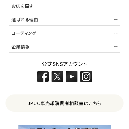
お店を探す
選ばれる理由
2
位
コーティング
スバル
レガシィツーリングワゴン
企業情報
3
公式SNSアカウント
位
トヨタ
カローラフィールダー
ミニバン・1ＢＯＸ
JPUC車売却消費者相談室はこちら
1
位
ホンダ