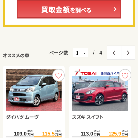
買取金額
を調べる
ページ数
/
4
オススメの車
ダイハツ ムーヴ
日産 セレナ
ホンダ Ｎ ＢＯＸ
トヨタ ルーミー
スズキ スイフト
スズキ スイフト
スズキ ジムニーシエラ
トヨタ プリウス
（税込）
（税込）
（税込）
（税込）
（税込）
（税込）
（税込）
（税込）
（税込）
（税込）
（税込）
（税込）
（税込）
（税込）
（税込）
（税込）
109.0
177.2
124.8
136.0
185.9
136.4
153.8
115.5
106.1
232.3
187.6
113.0
125.9
241.9
201.5
115.4
万円
万円
万円
万円
万円
万円
万円
万円
万円
万円
万円
万円
万円
万円
万円
万円