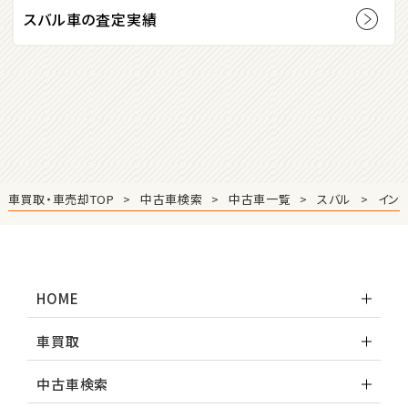
スバル車の査定実績
2
位
マツダ
ロードスター
3
位
車買取・車売却TOP
中古車検索
中古車一覧
スバル
イン
ホンダ
S660
HOME
ステーションワゴン
車買取
1
位
中古車検索
スバル
レヴォーグ