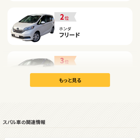
2
位
ホンダ
フリード
3
位
日産
リーフ
もっと見る
オープン
1
位
スバル車の関連情報
ダイハツ
コペン