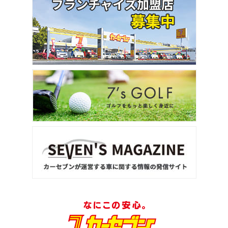
ステップワゴン
2
位
トヨタ
アルファード
3
位
トヨタ
ヴォクシー
ＳＵＶ・クロカン
1
位
トヨタ