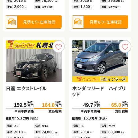
2021
50,800
2015
2022
79,100
17,300
2020
2023
2012
29,300
68,200
79,500
9.4
13.0
年式
走行
年式
年式
走行
走行
年式
年式
年式
走行
走行
走行
諸費用：
万円
（税込）
諸費用：
万円
（税込）
年
km
年
年
km
km
年
年
年
km
km
km
2,000
2,000
1,000
1,800
660
2,400
排気
整備
法定整備付
排気
排気
整備
整備
法定整備付
法定整備付
排気
排気
排気
整備
整備
整備
法定整備付
法定整備付
法定整備付
cc
cc
cc
cc
cc
cc
保証
あり
住所
岩手県
保証
なし
住所
長野県
2023
13,200
2010
122,000
年式
走行
年式
走行
年
km
年
km
660
2,000
見積もり・在庫確認
見積もり・在庫確認
見積もり・在庫確認
見積もり・在庫確認
見積もり・在庫確認
見積もり・在庫確認
排気
整備
法定整備付
排気
整備
法定整備付
cc
cc
見積もり・在庫確認
見積もり・在庫確認
日産 エクストレイル
スズキ スイフト
ホンダ フリード ハイブリ
トヨタ アルファード
ッド
ダイハツ ムーヴ キャンバ
スズキ ワゴンＲ スマイル
（税込）
（税込）
（税込）
（税込）
（税込）
（税込）
（税込）
（税込）
159.5
318.0
164.8
329.0
634.6
49.7
649.9
65.0
万円
万円
万円
万円
万円
万円
万円
万円
ス
車両本体価格
車両本体価格
支払総額
支払総額
車両本体価格
車両本体価格
支払総額
支払総額
（税込）
（税込）
（税込）
（税込）
5.3
11.0
15.3
15.3
131.7
139.8
137.5
144.8
諸費用：
諸費用：
万円
万円
（税込）
（税込）
諸費用：
諸費用：
万円
万円
（税込）
（税込）
万円
万円
万円
万円
車両本体価格
支払総額
車両本体価格
支払総額
保証
保証
あり
あり
住所
住所
北海道
山梨県
保証
保証
なし
あり
住所
住所
大分県
岩手県
2018
2025
74,000
4,500
2014
2025
88,900
16,700
8.1
7.3
年式
年式
走行
走行
年式
年式
走行
走行
諸費用：
万円
（税込）
諸費用：
万円
（税込）
年
年
km
km
年
年
km
km