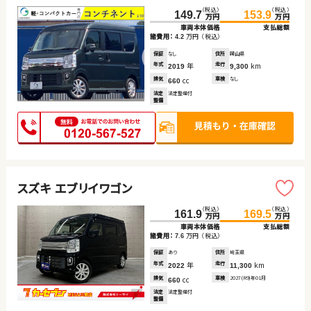
（税込）
（税込）
149.7
153.9
万円
万円
車両本体価格
支払総額
諸費用：
万円
（税込）
4.2
保証
なし
住所
岡山県
年式
年
走行
km
2019
9,300
排気
cc
車検
なし
660
法定
法定整備付
整備
スズキ エブリイワゴン
（税込）
（税込）
161.9
169.5
万円
万円
車両本体価格
支払総額
諸費用：
万円
（税込）
7.6
保証
あり
住所
埼玉県
年式
年
走行
km
2022
11,300
排気
cc
車検
2027(R9)年01月
660
法定
法定整備付
整備