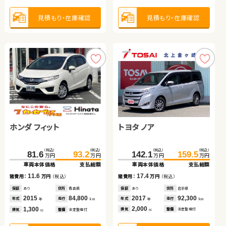
2023
42,200
2012
89,600
年式
走行
年式
走行
年
km
年
km
1,500
1,600
見積もり・在庫確認
見積もり・在庫確認
排気
整備
法定整備付
排気
整備
法定整備付
cc
cc
見積もり・在庫確認
見積もり・在庫確認
ダイハツ タント
トヨタ ノア
日産 セレナ
ホンダ フィット
（税込）
（税込）
84.9
89.9
万円
万円
車両本体価格
支払総額
（税込）
（税込）
（税込）
（税込）
（税込）
（税込）
5.0
142.1
85.9
159.5
99.9
諸費用：
万円
（税込）
81.6
93.2
万円
万円
万円
万円
万円
万円
車両本体価格
車両本体価格
支払総額
支払総額
車両本体価格
支払総額
保証
なし
住所
徳島県
日産 エクストレイル
トヨタ アクア
2015
73,100
17.4
14.0
11.6
年式
走行
諸費用：
諸費用：
万円
万円
（税込）
（税込）
諸費用：
万円
（税込）
年
km
660
排気
整備
法定整備付
cc
保証
保証
あり
あり
住所
住所
岩手県
岩手県
保証
あり
住所
青森県
（税込）
（税込）
（税込）
（税込）
2017
2017
92,300
123,100
2015
84,800
286.3
299.9
98.6
110.0
年式
年式
走行
走行
年式
走行
年
年
km
km
年
km
万円
万円
万円
万円
2,000
2,000
1,300
車両本体価格
支払総額
車両本体価格
支払総額
見積もり・在庫確認
排気
排気
整備
整備
法定整備付
法定整備付
排気
整備
法定整備付
cc
cc
cc
13.6
11.4
諸費用：
万円
（税込）
諸費用：
万円
（税込）