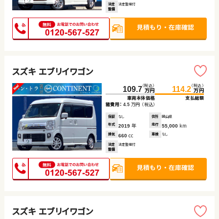
法定
法定整備付
整備
スズキ エブリイワゴン
（税込）
（税込）
109.7
114.2
万円
万円
車両本体価格
支払総額
諸費用：
万円
（税込）
4.5
保証
なし
住所
岡山県
年式
年
走行
km
2019
55,000
排気
cc
車検
なし
660
法定
法定整備付
整備
スズキ エブリイワゴン