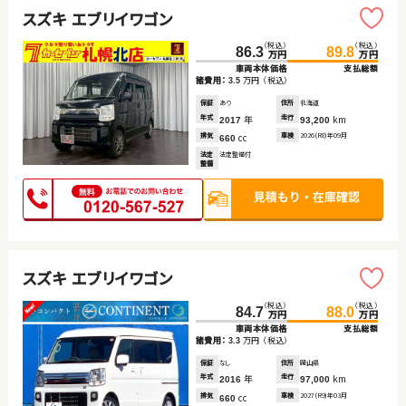
スズキ エブリイワゴン
（税込）
（税込）
86.3
89.8
万円
万円
車両本体価格
支払総額
諸費用：
万円
（税込）
3.5
保証
あり
住所
北海道
年式
年
走行
km
2017
93,200
排気
cc
車検
2026(R8)年09月
660
法定
法定整備付
整備
スズキ エブリイワゴン
（税込）
（税込）
84.7
88.0
万円
万円
車両本体価格
支払総額
諸費用：
万円
（税込）
3.3
保証
なし
住所
岡山県
年式
年
走行
km
2016
97,000
排気
cc
車検
2027(R9)年03月
660