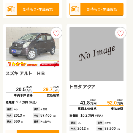
2023
32,400
2011
60,500
年式
走行
年式
走行
年
km
年
km
1,500
660
見積もり・在庫確認
見積もり・在庫確認
見積もり・在庫確認
見積もり・在庫確認
排気
整備
法定整備付
排気
整備
法定整備付
cc
cc
見積もり・在庫確認
見積もり・在庫確認
スズキ アルト ＨＢ
ホンダ フィット ハイブリ
トヨタ ヴェルファイア
ッド
トヨタ アクア
トヨタ プリウス アルファ
（税込）
（税込）
（税込）
（税込）
（税込）
（税込）
100.0
20.5
115.9
29.7
222.3
233.6
万円
万円
万円
万円
万円
万円
車両本体価格
車両本体価格
支払総額
支払総額
車両本体価格
支払総額
日産 セレナ
（税込）
（税込）
（税込）
（税込）
9.2
15.9
11.3
108.0
41.8
120.7
52.0
諸費用：
諸費用：
万円
万円
（税込）
（税込）
諸費用：
万円
（税込）
万円
万円
万円
万円
車両本体価格
車両本体価格
支払総額
支払総額
保証
保証
あり
あり
住所
住所
埼玉県
岩手県
保証
なし
住所
群馬県
（税込）
（税込）
2013
2018
57,400
83,000
2016
85,400
10.2
12.7
137.7
149.7
年式
年式
走行
走行
年式
走行
諸費用：
諸費用：
万円
万円
（税込）
（税込）
年
年
km
km
年
km
万円
万円
660
1,500
2,500
車両本体価格
支払総額
排気
排気
整備
整備
法定整備付
法定整備付
排気
整備
なし
cc
cc
cc
保証
保証
なし
あり
住所
住所
長野県
熊本県
2012
2013
88,900
80,500
12.0
年式
年式
走行
走行
諸費用：
万円
（税込）
年
年
km
km