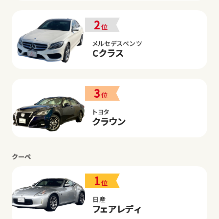
2
位
メルセデスベンツ
Cクラス
3
位
トヨタ
クラウン
クーペ
1
位
日産
フェアレディ