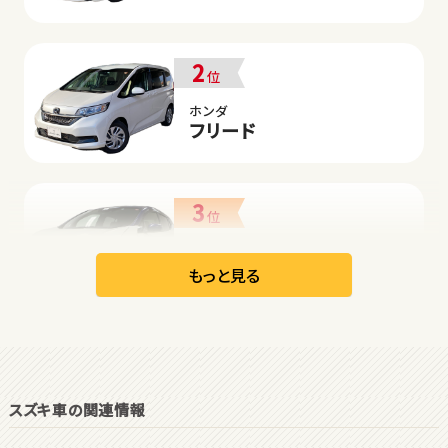
2
位
ホンダ
フリード
3
位
日産
リーフ
もっと見る
オープン
1
位
スズキ車の関連情報
ダイハツ