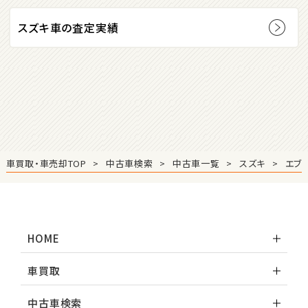
コペン
スズキ車の査定実績
2
位
マツダ
ロードスター
3
位
車買取・車売却TOP
中古車検索
中古車一覧
スズキ
エブ
ホンダ
S660
HOME
ステーションワゴン
車買取
1
位
中古車検索
スバル