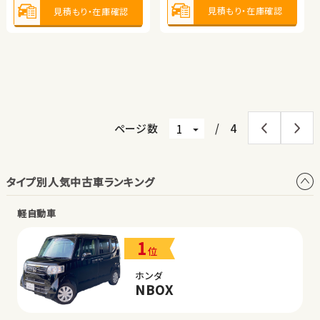
見積もり・在庫確認
見積もり・在庫確認
見積もり・在庫確認
保証
あり
住所
岩手県
保証
なし
住所
長野県
2022
70,400
2016
45,100
年式
走行
年式
走行
年
km
年
km
1,500
1,500
排気
整備
法定整備付
排気
整備
法定整備付
cc
cc
見積もり・在庫確認
見積もり・在庫確認
ページ数
/
4
タイプ別人気中古車ランキング
軽自動車
1
位
ホンダ
NBOX