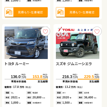
2,000
1,370
1,500
2,500
排気
排気
整備
整備
法定整備付
法定整備付
排気
排気
整備
整備
法定整備付
法定整備付
cc
cc
cc
cc
保証
あり
住所
秋田県
保証
なし
住所
千葉県
2018
33,000
2022
26,200
年式
走行
年式
走行
年
km
年
km
660
660
見積もり・在庫確認
見積もり・在庫確認
見積もり・在庫確認
見積もり・在庫確認
排気
整備
法定整備付
排気
整備
法定整備付
cc
cc
見積もり・在庫確認
見積もり・在庫確認
トヨタ プリウスＰＨＶ
トヨタ ルーミー
トヨタ ヴォクシー ハイブ
スズキ ジムニーシエラ
リッド
スズキ ジムニーシエラ
ダイハツ ムーヴ
（税込）
（税込）
（税込）
（税込）
（税込）
（税込）
（税込）
（税込）
189.4
205.6
136.0
369.0
153.8
380.9
216.3
229.5
万円
万円
万円
万円
万円
万円
万円
万円
車両本体価格
支払総額
車両本体価格
車両本体価格
支払総額
支払総額
車両本体価格
支払総額
（税込）
（税込）
（税込）
（税込）
16.2
17.8
11.9
13.2
244.4
259.9
19.8
30.0
諸費用：
万円
（税込）
諸費用：
諸費用：
万円
万円
（税込）
（税込）
諸費用：
万円
（税込）
万円
万円
万円
万円
車両本体価格
支払総額
車両本体価格
支払総額
保証
あり
住所
岩手県
保証
保証
なし
あり
住所
住所
福島県
北海道
保証
あり
住所
岩手県
2018
47,000
2021
2022
20,800
67,400
2020
36,400
15.5
10.2
年式
走行
年式
年式
走行
走行
年式
走行
諸費用：
万円
（税込）
諸費用：
万円
（税込）
年
km
年
年
km
km
年
km
1,800
1,000
1,800
1,500
排気
整備
法定整備付
排気
排気
整備
整備
法定整備付
法定整備付
排気
整備
法定整備付
cc
cc
cc
cc
保証
あり
住所
岩手県
保証
なし
住所
広島県