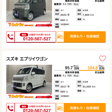
車両本体価格
支払総額
諸費用：
万円
（税込）
9.0
保証
あり
住所
埼玉県
年式
年
走行
km
2023
7,800
排気
cc
車検
なし
660
法定
法定整備付
整備
スズキ エブリイワゴン
（税込）
（税込）
95.7
104.8
万円
万円
車両本体価格
支払総額
諸費用：
万円
（税込）
9.1
保証
あり
住所
埼玉県
年式
年
走行
km
2017
51,000
排気
cc
車検
なし
660
法定
法定整備付
整備