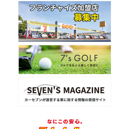
ホンダ
ステップワゴン
2
位
トヨタ
アルファード
3
位
トヨタ
ヴォクシー
ＳＵＶ・クロカン
1
位