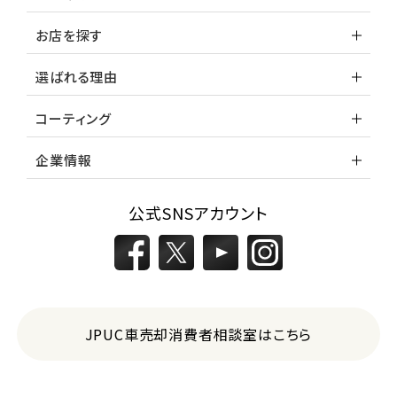
レヴォーグ
お店を探す
選ばれる理由
2
位
コーティング
スバル
レガシィツーリングワゴン
企業情報
3
公式SNSアカウント
位
トヨタ
カローラフィールダー
ミニバン・1ＢＯＸ
JPUC車売却消費者相談室はこちら
1
位