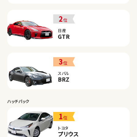
2
位
日産
GTR
3
位
スバル
BRZ
ハッチバック
1
位
トヨタ
プリウス