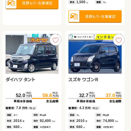
1,500
1,800
見積もり・在庫確認
見積もり・在庫確認
見積もり・在庫確認
排気
排気
整備
整備
なし
法定整備付
cc
cc
保証
あり
住所
埼玉県
2016
29,400
年式
走行
年
km
2,000
見積もり・在庫確認
見積もり・在庫確認
排気
整備
法定整備付
cc
見積もり・在庫確認
トヨタ ヴェルファイア
スズキ アルト ＨＢ
ダイハツ タント
スズキ ワゴンＲ
（税込）
（税込）
（税込）
（税込）
419.7
427.2
34.7
39.5
万円
万円
万円
万円
車両本体価格
支払総額
車両本体価格
支払総額
ホンダ フリード ハイブリ
スズキ スイフト
（税込）
（税込）
（税込）
（税込）
7.5
4.8
52.0
59.8
32.7
37.0
諸費用：
万円
（税込）
諸費用：
万円
（税込）
万円
万円
万円
万円
ッド
車両本体価格
支払総額
車両本体価格
支払総額
保証
なし
住所
岡山県
保証
なし
住所
岡山県
（税込）
（税込）
（税込）
（税込）
2019
9,400
2014
58,800
7.8
4.3
223.4
239.6
95.6
109.2
年式
走行
年式
走行
諸費用：
万円
（税込）
諸費用：
万円
（税込）
年
km
年
km
万円
万円
万円
万円
2,500
660
車両本体価格
支払総額
車両本体価格
支払総額
排気
整備
法定整備付
排気
整備
法定整備付
cc
cc
保証
あり
住所
岡山県
保証
なし
住所
岡山県
2014
92,400
2010
74,900
16.2
13.6
年式
走行
年式
走行
諸費用：
万円
（税込）
諸費用：
万円
（税込）
年
km
年
km
660
660
見積もり・在庫確認
見積もり・在庫確認
排気
整備
法定整備付
排気
整備
法定整備付
cc
cc
保証
あり
住所
岩手県
保証
なし
住所
青森県