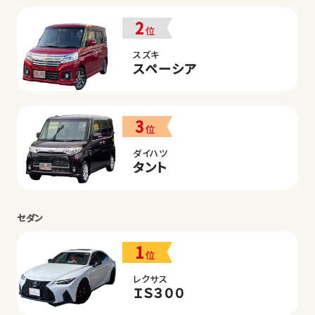
2
位
スズキ
スペーシア
3
位
ダイハツ
タント
セダン
1
位
レクサス
ＩＳ３００