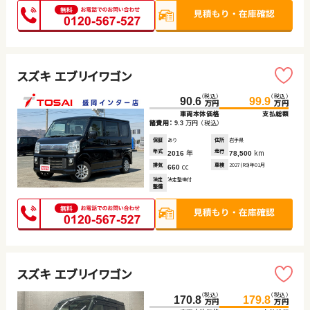
スズキ エブリイワゴン
（税込）
（税込）
90.6
99.9
万円
万円
車両本体価格
支払総額
諸費用：
万円
（税込）
9.3
保証
あり
住所
岩手県
年式
年
走行
km
2016
78,500
排気
cc
車検
2027(R9)年01月
660
法定
法定整備付
整備
スズキ エブリイワゴン
（税込）
（税込）
170.8
179.8
万円
万円