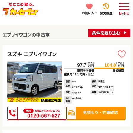
お気に入り
閲覧履歴
MENU
条件を絞り込む
エブリイワゴンの中古車
スズキ エブリイワゴン
（税込）
（税込）
97.7
104.8
万円
万円
車両本体価格
支払総額
諸費用：
万円
（税込）
7.1
保証
あり
住所
秋田県
年式
年
走行
km
2017
92,000
排気
cc
車検
2026(R8)年11月
660
法定
法定整備付
整備