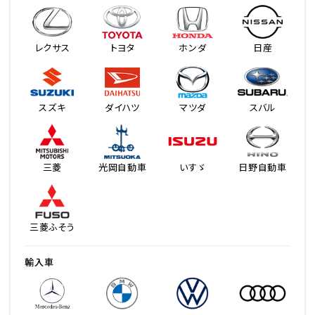
レクサス
トヨタ
ホンダ
日産
スズキ
ダイハツ
マツダ
スバル
三菱
光岡自動車
いすゞ
日野自動車
三菱ふそう
輸入車