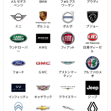
メルセデス
BMW
フォルクス
アウディ
ベンツ
ワーゲン
ミニ
ポルシェ
ボルボ
プジョー
ランドローバ
ＡＭＧ
フィアット
日産ディーゼ
ー
ル
フォード
ＧＭＣ
アストンマー
アルファロメ
ティン
オ
インフィニティ
キャデラック
クライスラー
ジープ