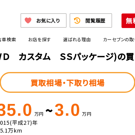
お気に入り
閲覧履歴
古車検索
お店を探す
選ばれる理由
カーセブンの取
ＷＤ カスタム ＳＳパッケージ)の
買取相場・下取り相場
35.0
3.0
~
万円
万円
2015(平成27)年
15.1万km