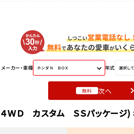
メーカー・車種
年式
ホンダ Ｎ ＢＯＸ
選択し
次へ
無料
(４ＷＤ カスタム ＳＳパッケージ