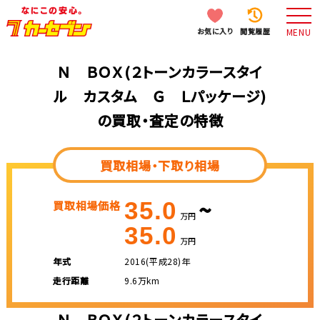
お気に入り
閲覧履歴
MENU
Ｎ ＢＯＸ(２トーンカラースタイ
ル カスタム Ｇ Ｌパッケージ)
の買取・査定の特徴
買取相場・下取り相場
~
35.0
買取相場価格
万円
35.0
万円
年式
2016(平成28)年
走行距離
9.6万km
Ｎ ＢＯＸ(２トーンカラースタイ