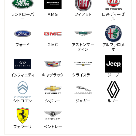
ランドローバ
ＡＭＧ
フィアット
日産ディーゼ
ー
ル
フォード
ＧＭＣ
アストンマー
アルファロメ
ティン
オ
インフィニティ
キャデラック
クライスラー
ジープ
シトロエン
シボレー
ジャガー
ルノー
フェラーリ
ベントレー