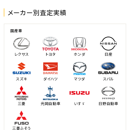
メーカー別査定実績
国産車
レクサス
トヨタ
ホンダ
日産
スズキ
ダイハツ
マツダ
スバル
三菱
光岡自動車
いすゞ
日野自動車
三菱ふそう