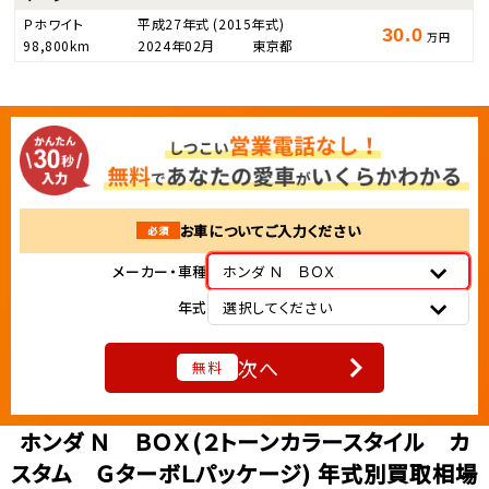
Ｐホワイト
平成27年式
(2015年式)
30.0
万円
98,800km
2024年02月
東京都
お車についてご入力ください
必須
メーカー・車種
ホンダ Ｎ ＢＯＸ
年式
選択してください
次へ
無料
ホンダ Ｎ ＢＯＸ(２トーンカラースタイル カ
スタム ＧターボＬパッケージ) 年式別買取相場