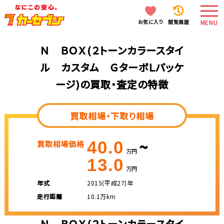
お気に入り
閲覧履歴
MENU
Ｎ ＢＯＸ(２トーンカラースタイ
ル カスタム ＧターボＬパッケ
ージ)の買取・査定の特徴
買取相場・下取り相場
~
40.0
買取相場価格
万円
13.0
万円
年式
2015(平成27)年
走行距離
10.1万km
Ｎ ＢＯＸ(２トーンカラースタイ