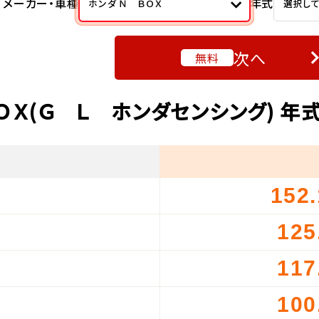
メーカー・車種
年式
ホンダ Ｎ ＢＯＸ
選択し
次へ
無料
ＯＸ(Ｇ Ｌ ホンダセンシング) 
152
）
125
）
117
）
100
）