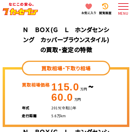
お気に入り
閲覧履歴
MENU
Ｎ ＢＯＸ(Ｇ Ｌ ホンダセンシ
ング カッパーブラウンスタイル)
の買取・査定の特徴
買取相場・下取り相場
~
115.0
買取相場価格
万円
60.0
万円
年式
2019(令和1)年
走行距離
5.6万km
Ｎ ＢＯＸ(Ｇ Ｌ ホンダセンシ