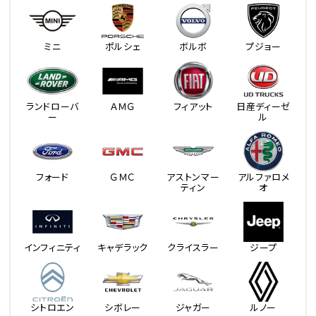
ミニ
ポルシェ
ボルボ
プジョー
ランドローバ
ＡＭＧ
フィアット
日産ディーゼ
ー
ル
フォード
ＧＭＣ
アストンマー
アルファロメ
ティン
オ
インフィニティ
キャデラック
クライスラー
ジープ
シトロエン
シボレー
ジャガー
ルノー