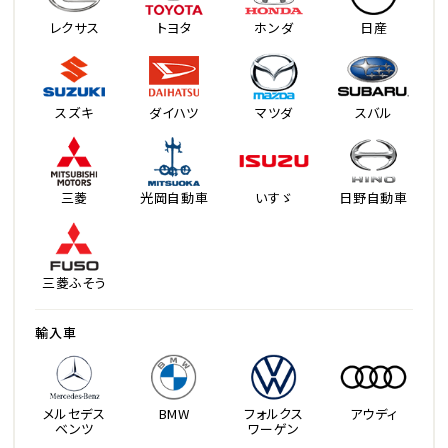
レクサス
トヨタ
ホンダ
日産
スズキ
ダイハツ
マツダ
スバル
三菱
光岡自動車
いすゞ
日野自動車
三菱ふそう
輸入車
メルセデス
BMW
フォルクス
アウディ
ベンツ
ワーゲン