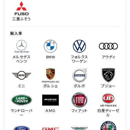
三菱ふそう
輸入車
メルセデス
BMW
フォルクス
アウディ
ベンツ
ワーゲン
ミニ
ポルシェ
ボルボ
プジョー
ランドローバ
ＡＭＧ
フィアット
日産ディーゼ
ー
ル