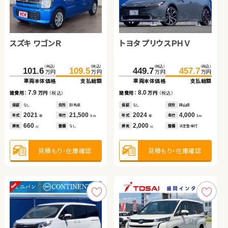
トヨタ ルーミー
トヨタ アクア
トヨタ アルファード
スズキ アルト ＨＢ
スズキ ワゴンＲ
トヨタ プリウスＰＨＶ
（税込）
（税込）
（税込）
（税込）
（税込）
（税込）
（税込）
（税込）
136.0
134.1
153.8
144.8
574.9
20.5
579.9
29.7
万円
万円
万円
万円
万円
万円
万円
万円
車両本体価格
車両本体価格
支払総額
支払総額
車両本体価格
車両本体価格
支払総額
支払総額
（税込）
（税込）
（税込）
（税込）
17.8
10.7
5.0
9.2
101.6
109.5
449.7
457.7
諸費用：
諸費用：
万円
万円
（税込）
（税込）
諸費用：
諸費用：
万円
万円
（税込）
（税込）
万円
万円
万円
万円
車両本体価格
支払総額
車両本体価格
支払総額
保証
保証
なし
なし
住所
住所
福島県
鳥取県
保証
保証
あり
あり
住所
住所
徳島県
埼玉県
2021
2019
20,800
60,100
2024
2013
12,900
57,400
7.9
8.0
年式
年式
走行
走行
年式
年式
走行
走行
諸費用：
万円
（税込）
諸費用：
万円
（税込）
年
年
km
km
年
年
km
km
1,000
1,500
2,500
660
排気
排気
整備
整備
法定整備付
法定整備付
排気
排気
整備
整備
法定整備付
法定整備付
cc
cc
cc
cc
保証
なし
住所
群馬県
保証
なし
住所
岡山県
2021
21,500
2024
4,000
年式
走行
年式
走行
年
km
年
km
660
2,000
見積もり・在庫確認
見積もり・在庫確認
見積もり・在庫確認
見積もり・在庫確認
排気
整備
なし
排気
整備
法定整備付
cc
cc
見積もり・在庫確認
見積もり・在庫確認