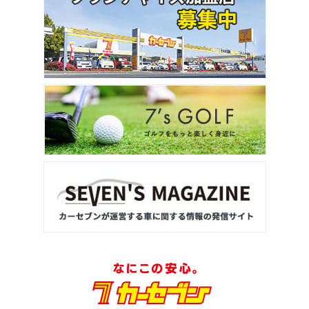
トヨタ
ヴォクシー
ＳＵＶ・クロカン
1
位
トヨタ
ヤリスクロス
2
位
トヨタ
ハリアー
3
位