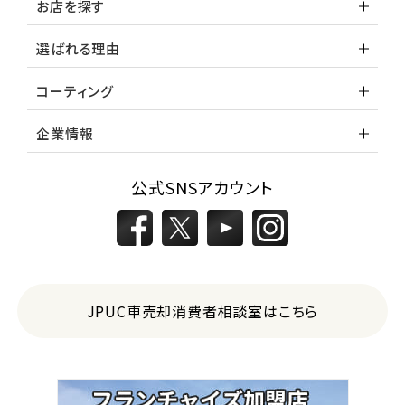
お店を探す
カローラフィールダー
選ばれる理由
ミニバン・1ＢＯＸ
コーティング
1
位
企業情報
ホンダ
ステップワゴン
公式SNSアカウント
2
位
トヨタ
アルファード
JPUC車売却消費者相談室はこちら
3
位