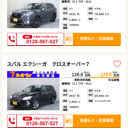
諸費用：
万円
（税込）
15.4
保証
あり
住所
埼玉県
年式
年
走行
km
2021
78,400
排気
cc
車検
なし
1,800
法定
法定整備付
整備
スバル エクシーガ クロスオーバー７
（税込）
（税込）
126.6
139.8
万円
万円
車両本体価格
支払総額
諸費用：
万円
（税込）
13.2
保証
あり
住所
埼玉県
年式
年
走行
km
2017
60,900
排気
cc
車検
2028(R10)年04月
2,500
法定
法定整備付
整備