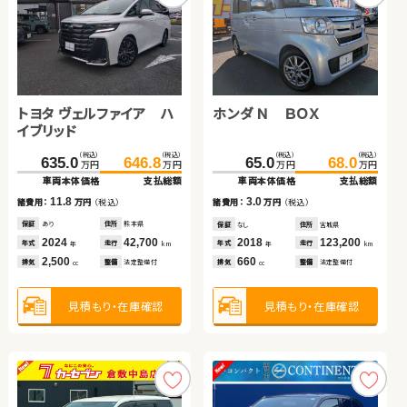
ダイハツ タント
ホンダ フリード
トヨタ ルーミー
ダイハツ ムーヴ
トヨタ ヴェルファイア ハ
ホンダ Ｎ ＢＯＸ
（税込）
（税込）
（税込）
（税込）
（税込）
（税込）
（税込）
（税込）
175.8
71.6
179.8
79.9
185.8
174.5
199.7
182.9
万円
万円
万円
万円
万円
万円
万円
万円
イブリッド
車両本体価格
車両本体価格
支払総額
支払総額
車両本体価格
車両本体価格
支払総額
支払総額
（税込）
（税込）
（税込）
（税込）
8.3
4.0
13.9
8.4
635.0
646.8
65.0
68.0
諸費用：
諸費用：
万円
万円
（税込）
（税込）
諸費用：
諸費用：
万円
万円
（税込）
（税込）
万円
万円
万円
万円
車両本体価格
支払総額
車両本体価格
支払総額
保証
保証
なし
あり
住所
住所
茨城県
北海道
保証
保証
あり
あり
住所
住所
北海道
岩手県
2013
2017
47,200
59,900
2023
2025
22,000
100
11.8
3.0
年式
年式
走行
走行
年式
年式
走行
走行
諸費用：
万円
（税込）
諸費用：
万円
（税込）
年
年
km
km
年
年
km
km
660
1,500
1,000
660
排気
排気
整備
整備
なし
法定整備付
排気
排気
整備
整備
法定整備付
法定整備付
cc
cc
cc
cc
保証
あり
住所
熊本県
保証
なし
住所
宮城県
2024
42,700
2018
123,200
年式
走行
年式
走行
年
km
年
km
2,500
660
見積もり・在庫確認
見積もり・在庫確認
見積もり・在庫確認
見積もり・在庫確認
排気
整備
法定整備付
排気
整備
法定整備付
cc
cc
見積もり・在庫確認
見積もり・在庫確認