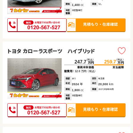
排気
cc
車検
なし
1,400
法定
法定整備付
整備
トヨタ カローラスポーツ ハイブリッド
（税込）
（税込）
247.7
259.7
万円
万円
車両本体価格
支払総額
諸費用：
万円
（税込）
12.0
保証
あり
住所
埼玉県
年式
年
走行
km
2024
20,000
排気
cc
車検
2027(R9)年06月
1,800
法定
法定整備付
整備