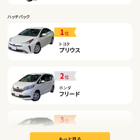
ハッチバック
1
位
トヨタ
プリウス
2
位
ホンダ
フリード
3
位
日産
リーフ
もっと見る