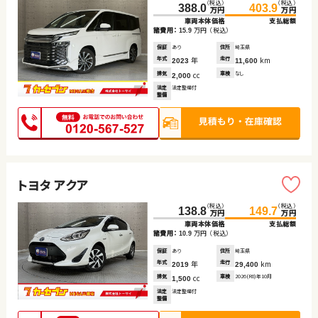
（税込）
（税込）
388.0
403.9
万円
万円
車両本体価格
支払総額
諸費用：
万円
（税込）
15.9
保証
あり
住所
埼玉県
年式
年
走行
km
2023
11,600
排気
cc
車検
なし
2,000
法定
法定整備付
整備
トヨタ アクア
（税込）
（税込）
138.8
149.7
万円
万円
車両本体価格
支払総額
諸費用：
万円
（税込）
10.9
保証
あり
住所
埼玉県
年式
年
走行
km
2019
29,400
排気
cc
車検
2026(R8)年10月
1,500
法定
法定整備付
整備