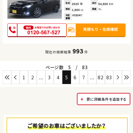
年式
年
走行
km
2025
54,800
排気
cc
車検
なし
1,800
法定
法定整備付
整備
993
現在の検索結果
件
ページ数
5
/
83
1
2
...
3
4
5
6
7
...
82
83
更に詳細条件を追加する
ご希望のお車はございましたか？