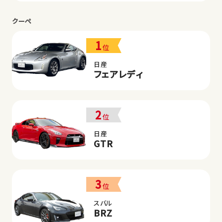
クーペ
1
位
日産
フェアレディ
2
位
日産
GTR
3
位
スバル
BRZ