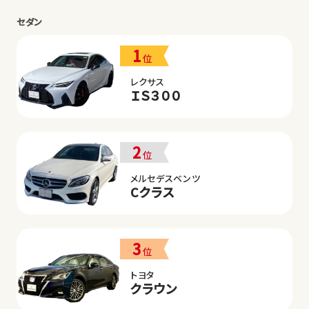
セダン
1
位
レクサス
ＩＳ３００
2
位
メルセデスベンツ
Cクラス
3
位
トヨタ
クラウン