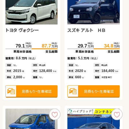
トヨタ アルファード
トヨタ プリウス
トヨタ アクア
日産 セレナ
トヨタ ヴォクシー
スズキ アルト ＨＢ
（税込）
（税込）
（税込）
（税込）
（税込）
（税込）
（税込）
（税込）
337.0
239.4
348.5
248.0
136.0
229.7
146.0
238.0
万円
万円
万円
万円
万円
万円
万円
万円
車両本体価格
車両本体価格
支払総額
支払総額
車両本体価格
車両本体価格
支払総額
支払総額
（税込）
（税込）
（税込）
（税込）
11.5
8.6
10.0
8.3
79.1
87.7
29.7
34.8
諸費用：
諸費用：
万円
万円
（税込）
（税込）
諸費用：
諸費用：
万円
万円
（税込）
（税込）
万円
万円
万円
万円
車両本体価格
支払総額
車両本体価格
支払総額
保証
保証
あり
あり
住所
住所
岩手県
岡山県
保証
保証
なし
なし
住所
住所
福島県
岡山県
2021
2024
61,400
50,000
2020
2021
50,700
23,800
8.6
5.1
年式
年式
走行
走行
年式
年式
走行
走行
諸費用：
万円
（税込）
諸費用：
万円
（税込）
年
年
km
km
年
年
km
km
2,500
2,000
1,500
2,000
排気
排気
整備
整備
法定整備付
法定整備付
排気
排気
整備
整備
法定整備付
法定整備付
cc
cc
cc
cc
保証
なし
住所
岡山県
保証
なし
住所
岡山県
2015
128,400
2020
184,400
年式
走行
年式
走行
年
km
年
km
2,000
660
見積もり・在庫確認
見積もり・在庫確認
見積もり・在庫確認
見積もり・在庫確認
排気
整備
なし
排気
整備
法定整備付
cc
cc
見積もり・在庫確認
見積もり・在庫確認