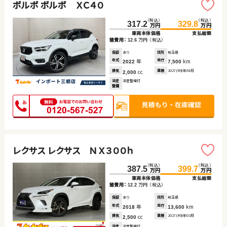
ボルボ ボルボ ＸＣ４０
（税込）
（税込）
317.2
329.8
万円
万円
車両本体価格
支払総額
諸費用：
万円
（税込）
12.6
保証
あり
住所
埼玉県
年式
年
走行
km
2022
7,500
排気
cc
車検
2027(R9)年04月
2,000
法定
法定整備付
整備
レクサス レクサス ＮＸ３００ｈ
（税込）
（税込）
387.5
399.7
万円
万円
車両本体価格
支払総額
諸費用：
万円
（税込）
12.2
保証
あり
住所
埼玉県
年式
年
走行
km
2018
13,600
排気
cc
車検
2027(R9)年03月
2,500
法定
法定整備付