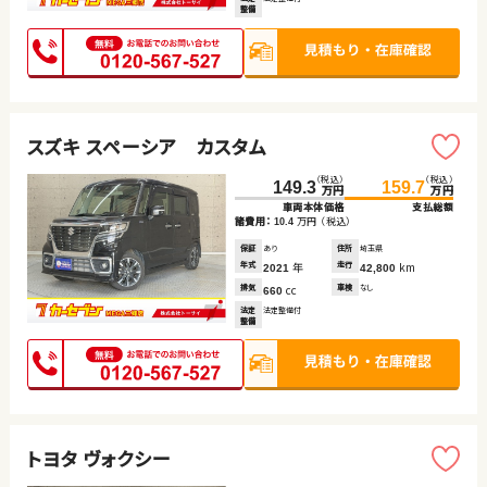
整備
スズキ スペーシア カスタム
（税込）
（税込）
149.3
159.7
万円
万円
車両本体価格
支払総額
諸費用：
万円
（税込）
10.4
保証
あり
住所
埼玉県
年式
年
走行
km
2021
42,800
排気
cc
車検
なし
660
法定
法定整備付
整備
トヨタ ヴォクシー