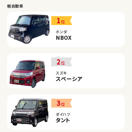
軽自動車
1
位
ホンダ
NBOX
2
位
スズキ
スペーシア
3
位
ダイハツ
タント