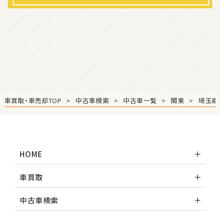
S660
ステーションワゴン
1
位
スバル
レヴォーグ
車買取・車売却TOP
中古車検索
中古車一覧
関東
埼玉県
2
位
スバル
HOME
レガシィツーリングワゴン
車買取
3
中古車検索
位
トヨタ