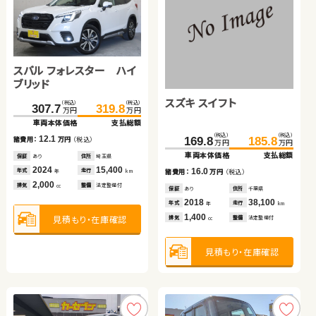
スバル フォレスター ハイ
スズキ ジムニーシエラ
スズキ ワゴンＲ
ダイハツ タント
ホンダ フリード＋
ブリッド
スズキ スイフト
（税込）
（税込）
（税込）
（税込）
（税込）
（税込）
（税込）
（税込）
（税込）
（税込）
307.7
319.8
169.0
40.5
180.7
48.9
169.0
49.6
184.2
54.8
万円
万円
万円
万円
万円
万円
万円
万円
万円
万円
車両本体価格
支払総額
車両本体価格
車両本体価格
支払総額
支払総額
車両本体価格
車両本体価格
支払総額
支払総額
（税込）
（税込）
12.1
11.7
8.4
5.2
15.2
169.8
185.8
諸費用：
万円
（税込）
諸費用：
諸費用：
万円
万円
（税込）
（税込）
諸費用：
諸費用：
万円
万円
（税込）
（税込）
万円
万円
車両本体価格
支払総額
保証
あり
住所
埼玉県
保証
保証
あり
なし
住所
住所
愛知県
福島県
保証
保証
あり
あり
住所
住所
青森県
愛知県
2024
15,400
2018
2012
117,400
67,900
2013
2019
104,000
48,400
16.0
年式
走行
年式
年式
走行
走行
年式
年式
走行
走行
諸費用：
万円
（税込）
年
km
年
年
km
km
年
年
km
km
2,000
1,500
660
660
1,500
排気
整備
法定整備付
排気
排気
整備
整備
法定整備付
なし
排気
排気
整備
整備
法定整備付
法定整備付
cc
cc
cc
cc
cc
保証
あり
住所
千葉県
2018
38,100
年式
走行
年
km
1,400
見積もり・在庫確認
見積もり・在庫確認
見積もり・在庫確認
見積もり・在庫確認
見積もり・在庫確認
排気
整備
法定整備付
cc
見積もり・在庫確認