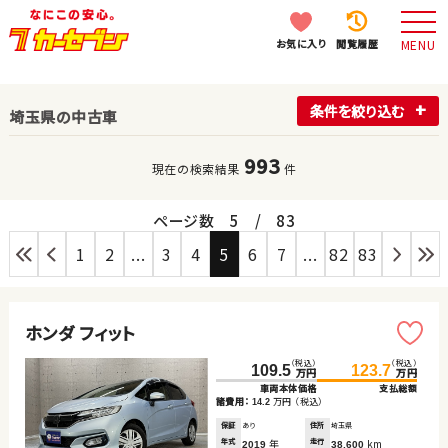
お気に入り
閲覧履歴
MENU
条件を絞り込む
埼玉県の中古車
993
現在の検索結果
件
ページ数
5
/
83
1
2
...
3
4
5
6
7
...
82
83
ホンダ フィット
（税込）
（税込）
109.5
123.7
万円
万円
車両本体価格
支払総額
諸費用：
万円
（税込）
14.2
保証
あり
住所
埼玉県
年式
年
走行
km
2019
38,600