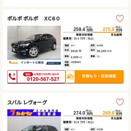
ボルボ ボルボ ＸＣ６０
（税込）
（税込）
259.4
275.8
万円
万円
車両本体価格
支払総額
諸費用：
万円
（税込）
16.4
保証
あり
住所
埼玉県
年式
年
走行
km
2019
36,200
排気
cc
車検
なし
2,000
法定
法定整備付
整備
スバル レヴォーグ
（税込）
（税込）
274.0
289.8
万円
万円
車両本体価格
支払総額
諸費用：
万円
（税込）
15.8
保証
あり
住所
埼玉県