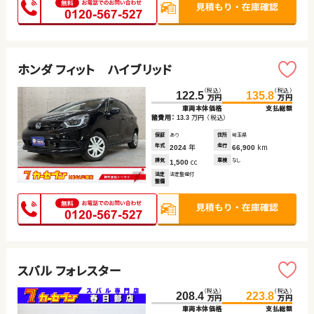
ホンダ フィット ハイブリッド
（税込）
（税込）
122.5
135.8
万円
万円
車両本体価格
支払総額
諸費用：
万円
（税込）
13.3
保証
あり
住所
埼玉県
年式
年
走行
km
2024
66,900
排気
cc
車検
なし
1,500
法定
法定整備付
整備
スバル フォレスター
（税込）
（税込）
208.4
223.8
万円
万円
車両本体価格
支払総額