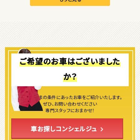
オープン
1
位
ダイハツ
コペン
ご希望のお車はございました
か？
2
位
マツダ
ロードスター
よりお客さまの条件にあったお車をご紹介いたします。
ぜひ、お問い合わせください
専門スタッフにおまかせ！
3
位
車お探しコンシェルジュ
ホンダ