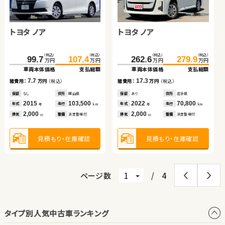
スズキ スイフト
日産 セレナ
ホンダ フィット ハイブリ
ホンダ Ｎ ＢＯＸ
ッド
トヨタ ノア
トヨタ ノア
（税込）
（税込）
（税込）
（税込）
（税込）
（税込）
（税込）
（税込）
121.6
328.0
133.3
338.5
51.0
57.6
62.4
63.7
万円
万円
万円
万円
万円
万円
万円
万円
車両本体価格
車両本体価格
支払総額
支払総額
車両本体価格
車両本体価格
支払総額
支払総額
（税込）
（税込）
（税込）
（税込）
11.7
10.5
11.4
6.1
99.7
107.4
262.6
279.9
諸費用：
諸費用：
万円
万円
（税込）
（税込）
諸費用：
諸費用：
万円
万円
（税込）
（税込）
万円
万円
万円
万円
車両本体価格
支払総額
車両本体価格
支払総額
保証
保証
なし
あり
住所
住所
埼玉県
岡山県
保証
保証
あり
なし
住所
住所
埼玉県
岡山県
2017
2023
17,100
18,800
2014
2015
90,000
74,300
7.7
17.3
年式
年式
走行
走行
年式
年式
走行
走行
諸費用：
万円
（税込）
諸費用：
万円
（税込）
年
年
km
km
年
年
km
km
1,200
1,400
1,500
660
排気
排気
整備
整備
なし
法定整備付
排気
排気
整備
整備
法定整備付
法定整備付
cc
cc
cc
cc
保証
なし
住所
岡山県
保証
あり
住所
岩手県
2015
103,500
2022
70,800
年式
走行
年式
走行
年
km
年
km
2,000
2,000
見積もり・在庫確認
見積もり・在庫確認
見積もり・在庫確認
見積もり・在庫確認
排気
整備
法定整備付
排気
整備
法定整備付
cc
cc
見積もり・在庫確認
見積もり・在庫確認
ページ数
/
4
タイプ別人気中古車ランキング