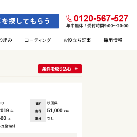
り組み
コーティング
お役立ち記事
採用情報
条件を絞り込む
あり
秋田県
住所
2019
51,000
走行
年
km
660
なし
車検
cc
法定整備付