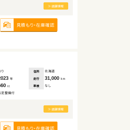
≫ 店舗情報
見積もり・在庫確認
あり
北海道
住所
2023
31,000
走行
年
km
660
なし
車検
cc
法定整備付
≫ 店舗情報
見積もり・在庫確認