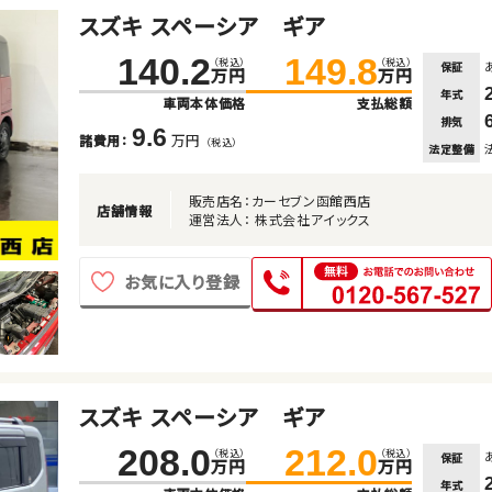
スズキ スペーシア ギア
140.2
149.8
（税込）
（税込）
保証
万円
万円
年式
車両本体価格
支払総額
排気
9.6
万円
諸費用：
（税込）
法定整備
販売店名：カーセブン函館西店
店舗情報
運営法人： 株式会社アイックス
お気に入り登録
スズキ スペーシア ギア
208.0
212.0
（税込）
（税込）
保証
万円
万円
年式