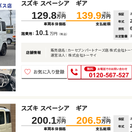
スズキ スペーシア ギア
129.8
139.9
（税込）
（税込）
保証
万円
万円
年式
車両本体価格
支払総額
排気
10.1
万円
諸費用：
（税込）
法定整備
販売店名：カーセブンパートナーズ店 株式会社トー
店舗情報
運営法人： 株式会社トーサイ
お気に入り登録
スズキ スペーシア ギア
200.1
206.5
（税込）
（税込）
保証
万円
万円
年式
車両本体価格
支払総額