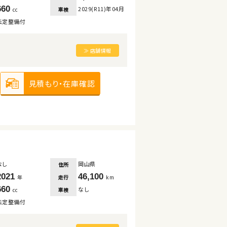
660
2029(R11)年04月
車検
cc
法定整備付
≫ 店舗情報
見積もり・在庫確認
なし
岡山県
住所
2021
46,100
走行
年
km
660
なし
車検
cc
法定整備付