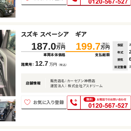
スズキ スペーシア ギア
187.0
199.7
（税込）
（税込）
保証
万円
万円
年式
車両本体価格
支払総額
排気
12.7
万円
諸費用：
（税込）
法定整備
販売店名：カーセブン神栖店
店舗情報
運営法人： 株式会社アスドリーム
お気に入り登録