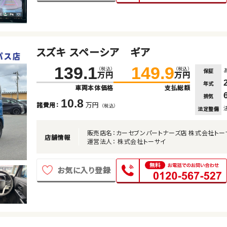
スズキ スペーシア ギア
139.1
149.9
（税込）
（税込）
保証
万円
万円
年式
車両本体価格
支払総額
排気
10.8
万円
諸費用：
（税込）
法定整備
販売店名：カーセブンパートナーズ店 株式会社トー
店舗情報
運営法人： 株式会社トーサイ
お気に入り登録