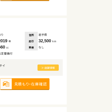
あり
岩手県
住所
2019
32,500
走行
年
km
660
なし
車検
cc
法定整備付
サイ
≫ 店舗情報
見積もり・在庫確認