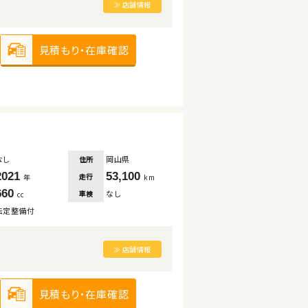
≫ 店舗情報
見積もり・在庫確認
なし
岡山県
住所
2021
53,100
走行
年
km
660
なし
車検
cc
法定整備付
≫ 店舗情報
見積もり・在庫確認