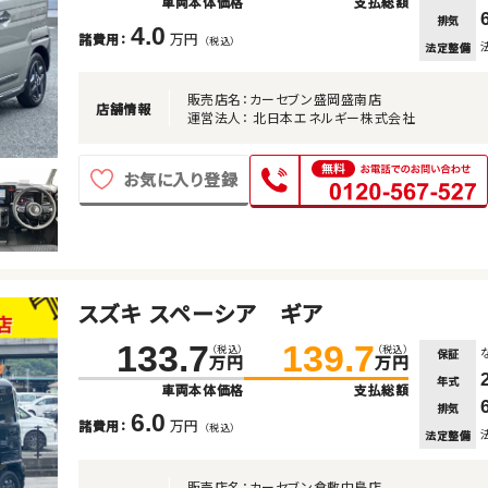
車両本体価格
支払総額
排気
4.0
万円
諸費用：
（税込）
法定整備
販売店名：カーセブン盛岡盛南店
店舗情報
運営法人： 北日本エネルギー株式会社
お気に入り登録
スズキ スペーシア ギア
133.7
139.7
（税込）
（税込）
保証
万円
万円
年式
車両本体価格
支払総額
排気
6.0
万円
諸費用：
（税込）
法定整備
販売店名：カーセブン倉敷中島店