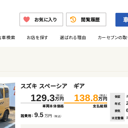
お気に入り
閲覧履歴
古車検索
お店を探す
選ばれる理由
カーセブンの取
スズキ スペーシア ギア
129.3
138.8
（税込）
（税込）
保証
万円
万円
年式
車両本体価格
支払総額
排気
9.5
万円
諸費用：
（税込）
法定整備