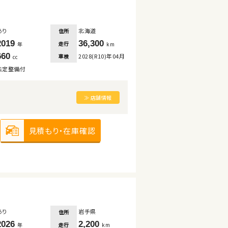
あり
北海道
住所
2019
36,300
走行
年
km
660
2028(R10)年04月
車検
cc
法定整備付
≫ 店舗情報
見積もり・在庫確認
あり
岩手県
住所
2026
2,200
走行
年
km