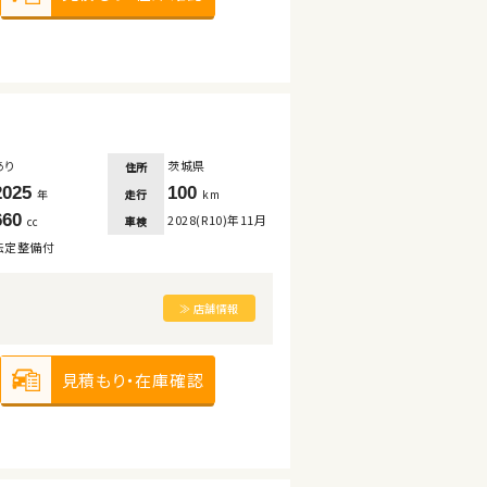
あり
茨城県
住所
2025
100
走行
年
km
660
2028(R10)年11月
車検
cc
法定整備付
≫ 店舗情報
見積もり・在庫確認