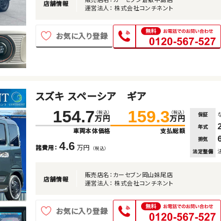
店舗情報
運営法人： 株式会社コンチネント
お気に入り登録
スズキ スペーシア ギア
154.7
159.3
（税込）
（税込）
保証
万円
万円
年式
車両本体価格
支払総額
排気
4.6
万円
諸費用：
（税込）
法定整備
販売店名：カーセブン岡山妹尾店
店舗情報
運営法人： 株式会社コンチネント
お気に入り登録