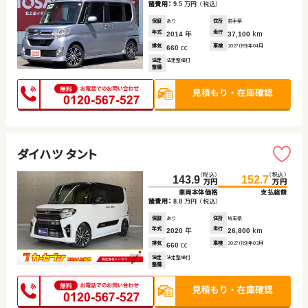
諸費用：
万円
（税込）
9.5
保証
あり
住所
岩手県
年式
年
走行
km
2014
37,100
排気
cc
車検
2027(R9)年04月
660
法定
法定整備付
整備
ダイハツ タント
（税込）
（税込）
143.9
152.7
万円
万円
車両本体価格
支払総額
諸費用：
万円
（税込）
8.8
保証
あり
住所
埼玉県
年式
年
走行
km
2020
26,800
排気
cc
車検
2027(R9)年03月
660
法定
法定整備付
整備