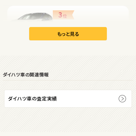
3
位
日産
リーフ
もっと見る
オープン
1
位
ダイハツ車の関連情報
ダイハツ
コペン
ダイハツ車の査定実績
2
位
マツダ
ロードスター