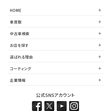
HOME
3
位
車買取
トヨタ
カローラフィールダー
中古車検索
お店を探す
ミニバン・1ＢＯＸ
選ばれる理由
1
位
コーティング
ホンダ
ステップワゴン
企業情報
公式SNSアカウント
2
位
トヨタ
アルファード