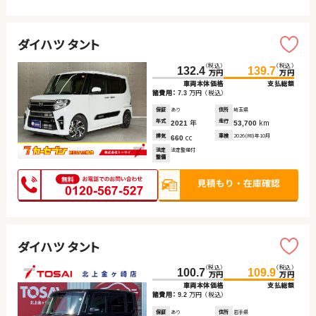
ダイハツ タント
（税込）
（税込）
132.4
139.7
万円
万円
車両本体価格
支払総額
諸費用：
万円
（税込）
7.3
保証
あり
住所
埼玉県
年式
年
走行
km
2021
53,700
排気
cc
車検
2026(R8)年10月
660
法定
法定整備付
整備
ダイハツ タント
（税込）
（税込）
100.7
109.9
万円
万円
車両本体価格
支払総額
諸費用：
万円
（税込）
9.2
保証
あり
住所
岩手県