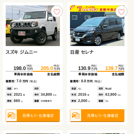
スズキ ジムニー
トヨタ ヴォクシー
ホンダ フィット
日産 セレナ
トヨタ アルファード
トヨタ ルーミー
（税込）
（税込）
（税込）
（税込）
（税込）
（税込）
（税込）
（税込）
（税込）
（税込）
（税込）
（税込）
198.0
205.0
158.4
119.3
127.7
169.8
130.9
153.0
42.7
139.7
164.0
56.0
万円
万円
万円
万円
万円
万円
万円
万円
万円
万円
万円
万円
車両本体価格
支払総額
車両本体価格
車両本体価格
支払総額
支払総額
車両本体価格
車両本体価格
車両本体価格
支払総額
支払総額
支払総額
7.0
8.4
11.4
8.8
13.3
11.0
諸費用：
万円
（税込）
諸費用：
諸費用：
万円
万円
（税込）
（税込）
諸費用：
諸費用：
諸費用：
万円
万円
万円
（税込）
（税込）
（税込）
保証
あり
住所
保証
保証
なし
あり
住所
住所
岡山県
埼玉県
保証
保証
保証
なし
なし
あり
住所
住所
住所
岡山県
岡山県
山梨県
2021
34,800
2016
2024
130,100
9,900
2016
2006
2022
63,900
103,100
17,300
年式
走行
年式
年式
走行
走行
年式
年式
年式
走行
走行
走行
年
km
年
年
km
km
年
年
年
km
km
km
660
2,000
1,500
2,000
2,400
1,000
排気
整備
法定整備付
排気
排気
整備
整備
法定整備付
法定整備付
排気
排気
排気
整備
整備
整備
なし
法定整備付
法定整備付
cc
cc
cc
cc
cc
cc
見積もり・在庫確認
見積もり・在庫確認
見積もり・在庫確認
見積もり・在庫確認
見積もり・在庫確認
見積もり・在庫確認