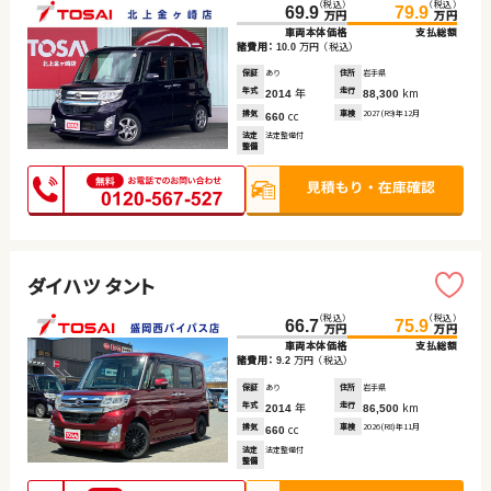
（税込）
（税込）
69.9
79.9
万円
万円
車両本体価格
支払総額
諸費用：
万円
（税込）
10.0
保証
あり
住所
岩手県
年式
年
走行
km
2014
88,300
排気
cc
車検
2027(R9)年12月
660
法定
法定整備付
整備
ダイハツ タント
（税込）
（税込）
66.7
75.9
万円
万円
車両本体価格
支払総額
諸費用：
万円
（税込）
9.2
保証
あり
住所
岩手県
年式
年
走行
km
2014
86,500
排気
cc
車検
2026(R8)年11月
660
法定
法定整備付
整備