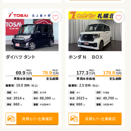
トヨタ ノア
ダイハツ タント
スズキ ワゴンＲ
トヨタ アルファード ハイ
ホンダ Ｎ ＢＯＸ
トヨタ ノア
（税込）
（税込）
205.3
219.5
万円
万円
ブリッド
車両本体価格
支払総額
（税込）
（税込）
（税込）
（税込）
（税込）
（税込）
（税込）
（税込）
（税込）
（税込）
14.2
674.2
69.9
40.2
689.4
79.9
49.9
177.3
339.8
179.8
352.8
諸費用：
万円
（税込）
万円
万円
万円
万円
万円
万円
万円
万円
万円
万円
車両本体価格
車両本体価格
車両本体価格
支払総額
支払総額
支払総額
車両本体価格
車両本体価格
支払総額
支払総額
保証
あり
住所
岩手県
2020
48,200
10.0
9.7
15.2
2.5
13.0
年式
走行
諸費用：
諸費用：
諸費用：
万円
万円
万円
（税込）
（税込）
（税込）
諸費用：
諸費用：
万円
万円
（税込）
（税込）
年
km
2,000
排気
整備
法定整備付
cc
保証
保証
保証
あり
あり
あり
住所
住所
住所
岩手県
岩手県
岩手県
保証
保証
あり
なし
住所
住所
北海道
鳥取県
2014
2014
2025
88,300
83,000
12,600
2023
2023
40,700
33,400
年式
年式
年式
走行
走行
走行
年式
年式
走行
走行
年
年
年
km
km
km
年
年
km
km
660
660
2,500
660
2,000
見積もり・在庫確認
排気
排気
排気
整備
整備
整備
法定整備付
法定整備付
法定整備付
排気
排気
整備
整備
法定整備付
法定整備付
cc
cc
cc
cc
cc
見積もり・在庫確認
見積もり・在庫確認
見積もり・在庫確認
見積もり・在庫確認
見積もり・在庫確認