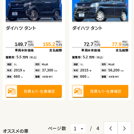
ダイハツ タント
ダイハツ タント
（税込）
（税込）
（税込）
（税込）
149.7
155.2
72.7
77.9
万円
万円
万円
万円
車両本体価格
支払総額
車両本体価格
支払総額
5.5
5.2
諸費用：
万円
（税込）
諸費用：
万円
（税込）
保証
なし
住所
岡山県
保証
なし
住所
岡山県
2019
37,300
2015
56,200
年式
走行
年式
走行
年
km
年
km
660
660
排気
整備
法定整備付
排気
整備
法定整備付
cc
cc
見積もり・在庫確認
見積もり・在庫確認
ページ数
/
4
オススメの車