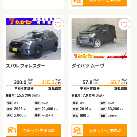
トヨタ アクア
トヨタ ヴォクシー
トヨタ プリウス
スバル フォレスター
ダイハツ ムーヴ
日産 セレナ
（税込）
（税込）
（税込）
（税込）
（税込）
（税込）
175.8
72.7
182.5
81.9
119.7
129.3
万円
万円
万円
万円
万円
万円
車両本体価格
車両本体価格
支払総額
支払総額
車両本体価格
支払総額
（税込）
（税込）
（税込）
（税込）
（税込）
（税込）
9.2
6.7
9.6
300.0
315.5
57.8
59.2
65.7
69.8
諸費用：
諸費用：
万円
万円
（税込）
（税込）
諸費用：
万円
（税込）
万円
万円
万円
万円
万円
万円
車両本体価格
支払総額
車両本体価格
車両本体価格
支払総額
支払総額
保証
保証
なし
あり
住所
住所
岡山県
福島県
保証
なし
住所
岡山県
2016
2016
88,900
55,200
2016
102,900
15.5
7.9
10.6
諸費用：
万円
（税込）
年式
年式
走行
走行
年式
走行
諸費用：
諸費用：
万円
万円
（税込）
（税込）
年
年
km
km
年
km
1,500
2,000
1,800
排気
排気
整備
整備
法定整備付
法定整備付
排気
整備
法定整備付
cc
cc
cc
保証
あり
住所
埼玉県
保証
保証
あり
あり
住所
住所
埼玉県
青森県
2023
21,400
2016
2015
83,200
114,000
年式
走行
年式
年式
走行
走行
年
km
年
年
km
km
1,800
660
2,000
排気
整備
法定整備付
見積もり・在庫確認
見積もり・在庫確認
見積もり・在庫確認
排気
排気
整備
整備
法定整備付
法定整備付
cc
cc
cc
見積もり・在庫確認
見積もり・在庫確認
見積もり・在庫確認