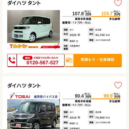
ダイハツ タント
（税込）
（税込）
107.8
115.7
万円
万円
車両本体価格
支払総額
諸費用：
万円
（税込）
7.9
保証
あり
住所
埼玉県
年式
年
走行
km
2020
34,700
排気
cc
車検
2027(R9)年08月
660
法定
法定整備付
整備
ダイハツ タント
（税込）
（税込）
90.4
99.9
万円
万円
車両本体価格
支払総額
諸費用：
万円
（税込）
9.5
保証
あり
住所
岩手県
年式
年
走行
km
2016
79,900
排気
cc
車検
2027(R9)年05月
660
法定
法定整備付