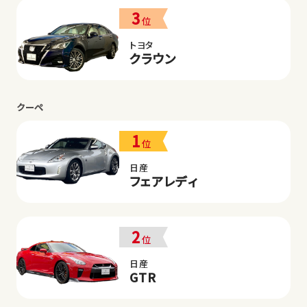
3
位
トヨタ
クラウン
クーペ
1
位
日産
フェアレディ
2
位
日産
GTR