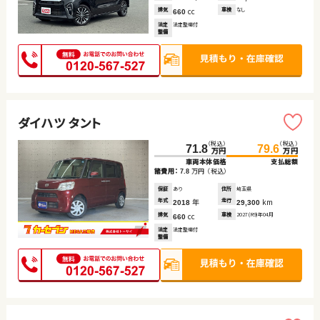
排気
cc
車検
なし
660
法定
法定整備付
整備
ダイハツ タント
（税込）
（税込）
71.8
79.6
万円
万円
車両本体価格
支払総額
諸費用：
万円
（税込）
7.8
保証
あり
住所
埼玉県
年式
年
走行
km
2018
29,300
排気
cc
車検
2027(R9)年04月
660
法定
法定整備付
整備