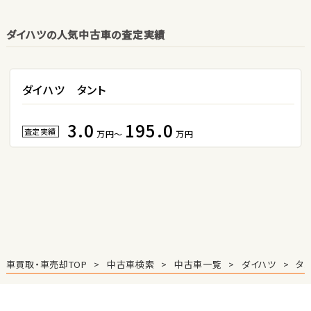
ダイハツの人気中古車の査定実績
3
位
ホンダ
S660
ダイハツ タント
3.0
195.0
ステーションワゴン
査定実績
万円～
万円
1
位
スバル
レヴォーグ
2
車買取・車売却TOP
中古車検索
中古車一覧
ダイハツ
タ
位
スバル
レガシィツーリングワゴン