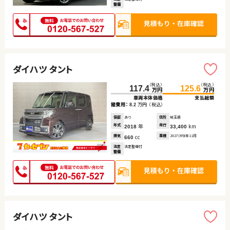
整備
ダイハツ タント
（税込）
（税込）
117.4
125.6
万円
万円
車両本体価格
支払総額
諸費用：
万円
（税込）
8.2
保証
あり
住所
埼玉県
年式
年
走行
km
2018
33,400
排気
cc
車検
2027(R9)年11月
660
法定
法定整備付
整備
ダイハツ タント