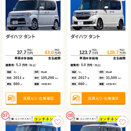
ダイハツ タント
ダイハツ タント
（税込）
（税込）
（税込）
（税込）
37.7
43.0
123.7
128.7
万円
万円
万円
万円
車両本体価格
支払総額
車両本体価格
支払総額
5.3
5.0
諸費用：
万円
（税込）
諸費用：
万円
（税込）
保証
なし
住所
岡山県
保証
なし
住所
岡山県
2011
105,200
2017
31,500
年式
走行
年式
走行
年
km
年
km
660
660
排気
整備
法定整備付
排気
整備
法定整備付
cc
cc
見積もり・在庫確認
見積もり・在庫確認
07
08