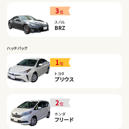
3
位
スバル
BRZ
ハッチバック
1
位
トヨタ
プリウス
2
位
ホンダ
フリード