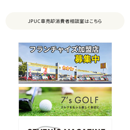
JPUC車売却消費者相談室はこちら
3
位
トヨタ
ヴォクシー
ＳＵＶ・クロカン
1
位
トヨタ
ヤリスクロス
2
位
トヨタ