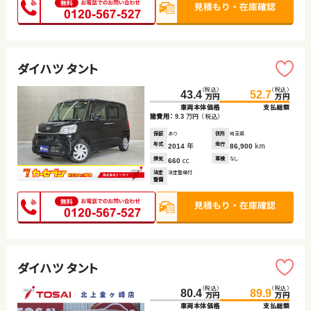
ダイハツ タント
（税込）
（税込）
43.4
52.7
万円
万円
車両本体価格
支払総額
諸費用：
万円
（税込）
9.3
保証
あり
住所
埼玉県
年式
年
走行
km
2014
86,900
排気
cc
車検
なし
660
法定
法定整備付
整備
ダイハツ タント
（税込）
（税込）
80.4
89.9
万円
万円
車両本体価格
支払総額