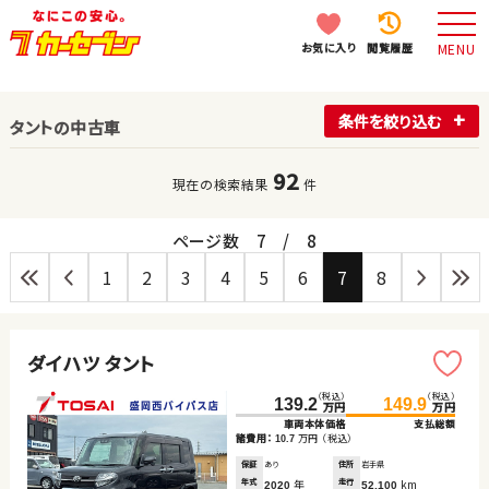
お気に入り
閲覧履歴
MENU
条件を絞り込む
タントの中古車
92
現在の検索結果
件
ページ数
7
/
8
1
2
3
4
5
6
7
8
ダイハツ タント
（税込）
（税込）
139.2
149.9
万円
万円
車両本体価格
支払総額
諸費用：
万円
（税込）
10.7
保証
あり
住所
岩手県
年式
年
走行
km
2020
52,100