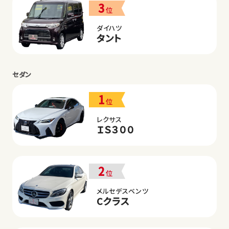
3
位
ダイハツ
タント
セダン
1
位
レクサス
ＩＳ３００
2
位
メルセデスベンツ
Cクラス