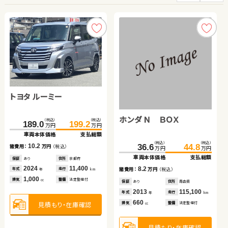
トヨタ ルーミー
ダイハツ ムーヴ キャンバ
スズキ アルト エコ
ホンダ フリード＋
スバル フォレスター
ホンダ フリードスパイク
トヨタ ヴェルファイア ハ
ス
ハイブリッド
イブリッド
ホンダ Ｎ ＢＯＸ
（税込）
（税込）
（税込）
（税込）
（税込）
（税込）
（税込）
（税込）
（税込）
（税込）
（税込）
（税込）
（税込）
（税込）
189.0
169.0
99.8
49.9
199.2
107.1
184.2
54.9
123.6
88.9
72.0
139.8
99.8
93.5
万円
万円
万円
万円
万円
万円
万円
万円
万円
万円
万円
万円
万円
万円
車両本体価格
車両本体価格
車両本体価格
車両本体価格
支払総額
支払総額
支払総額
支払総額
車両本体価格
車両本体価格
車両本体価格
支払総額
支払総額
支払総額
（税込）
（税込）
10.2
7.3
5.0
15.2
10.9
21.5
16.2
36.6
44.8
諸費用：
諸費用：
諸費用：
諸費用：
万円
万円
万円
万円
（税込）
（税込）
（税込）
（税込）
諸費用：
諸費用：
諸費用：
万円
万円
万円
（税込）
（税込）
（税込）
万円
万円
車両本体価格
支払総額
保証
保証
保証
保証
あり
なし
なし
あり
住所
住所
住所
住所
京都府
鳥取県
徳島県
愛知県
保証
保証
保証
あり
あり
あり
住所
住所
住所
青森県
埼玉県
北海道
2024
2017
2013
2019
11,400
35,500
13,500
48,400
2013
2013
2011
111,800
25,300
122,200
8.2
年式
年式
年式
年式
走行
走行
走行
走行
年式
年式
年式
走行
走行
走行
諸費用：
万円
（税込）
年
年
年
年
km
km
km
km
年
年
年
km
km
km
1,000
660
660
1,500
2,000
1,500
2,400
排気
排気
排気
排気
整備
整備
整備
整備
法定整備付
法定整備付
法定整備付
法定整備付
排気
排気
排気
整備
整備
整備
法定整備付
法定整備付
法定整備付
cc
cc
cc
cc
cc
cc
cc
保証
あり
住所
青森県
2013
115,100
年式
走行
年
km
660
見積もり・在庫確認
見積もり・在庫確認
見積もり・在庫確認
見積もり・在庫確認
見積もり・在庫確認
見積もり・在庫確認
見積もり・在庫確認
排気
整備
法定整備付
cc
見積もり・在庫確認