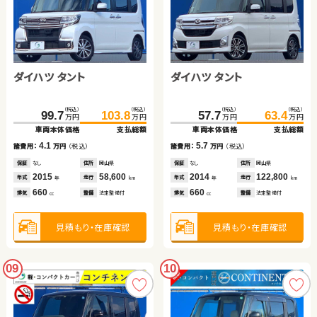
ダイハツ タント
ダイハツ タント
（税込）
（税込）
（税込）
（税込）
99.7
103.8
57.7
63.4
万円
万円
万円
万円
車両本体価格
支払総額
車両本体価格
支払総額
4.1
5.7
諸費用：
万円
（税込）
諸費用：
万円
（税込）
保証
なし
住所
岡山県
保証
なし
住所
岡山県
2015
58,600
2014
122,800
年式
走行
年式
走行
年
km
年
km
660
660
排気
整備
法定整備付
排気
整備
法定整備付
cc
cc
見積もり・在庫確認
見積もり・在庫確認
09
10