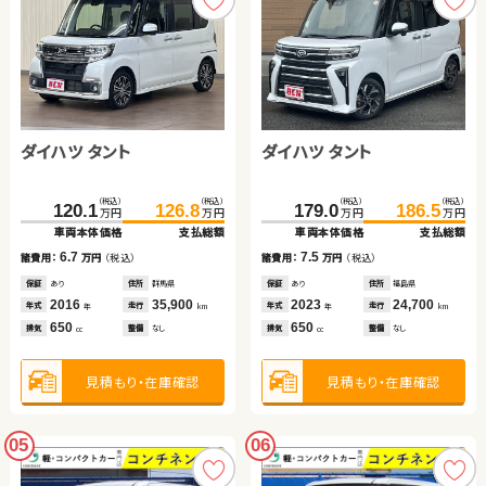
ダイハツ タント
ダイハツ タント
（税込）
（税込）
（税込）
（税込）
120.1
126.8
179.0
186.5
万円
万円
万円
万円
車両本体価格
支払総額
車両本体価格
支払総額
6.7
7.5
諸費用：
万円
（税込）
諸費用：
万円
（税込）
保証
あり
住所
群馬県
保証
あり
住所
福島県
2016
35,900
2023
24,700
年式
走行
年式
走行
年
km
年
km
650
650
排気
整備
なし
排気
整備
なし
cc
cc
見積もり・在庫確認
見積もり・在庫確認
05
06