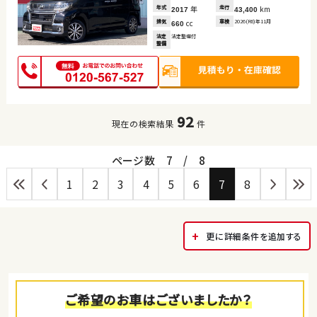
年式
年
走行
km
2017
43,400
排気
cc
車検
2026(R8)年11月
660
法定
法定整備付
整備
92
現在の検索結果
件
ページ数
7
/
8
1
2
3
4
5
6
7
8
更に詳細条件を追加する
ご希望のお車はございましたか？