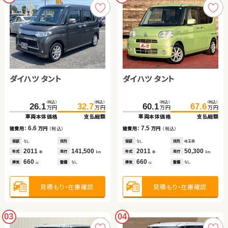
ダイハツ タント
ダイハツ タント
（税込）
（税込）
（税込）
（税込）
26.1
32.7
60.1
67.6
万円
万円
万円
万円
車両本体価格
支払総額
車両本体価格
支払総額
6.6
7.5
諸費用：
万円
（税込）
諸費用：
万円
（税込）
保証
なし
住所
保証
なし
住所
埼玉県
2011
141,500
2011
50,300
年式
走行
年式
走行
年
km
年
km
660
660
排気
整備
なし
排気
整備
なし
cc
cc
見積もり・在庫確認
見積もり・在庫確認
03
04