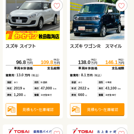
スズキ スイフト
トヨタ プリウスＰＨＶ
スズキ アルト ＨＢ
スズキ ワゴンＲ スマイル
日産 エクストレイル
トヨタ ヴェルファイア ハ
イブリッド
（税込）
（税込）
（税込）
（税込）
（税込）
（税込）
（税込）
（税込）
（税込）
（税込）
（税込）
（税込）
369.7
96.8
40.6
109.8
379.0
49.7
138.0
162.7
265.6
146.1
179.9
279.9
万円
万円
万円
万円
万円
万円
万円
万円
万円
万円
万円
万円
車両本体価格
車両本体価格
車両本体価格
支払総額
支払総額
支払総額
車両本体価格
車両本体価格
車両本体価格
支払総額
支払総額
支払総額
13.0
9.3
9.1
8.1
17.2
14.3
諸費用：
諸費用：
諸費用：
万円
万円
万円
（税込）
（税込）
（税込）
諸費用：
諸費用：
諸費用：
万円
万円
万円
（税込）
（税込）
（税込）
保証
保証
保証
あり
なし
あり
住所
住所
住所
秋田県
岡山県
埼玉県
保証
保証
保証
あり
あり
あり
住所
住所
住所
千葉県
岩手県
岩手県
2019
2023
2020
47,000
28,800
24,900
2022
2021
2016
43,100
60,700
62,500
年式
年式
年式
走行
走行
走行
年式
年式
年式
走行
走行
走行
年
年
年
km
km
km
年
年
年
km
km
km
1,200
2,000
660
660
2,000
2,500
排気
排気
排気
整備
整備
整備
法定整備付
法定整備付
法定整備付
排気
排気
排気
整備
整備
整備
法定整備付
法定整備付
法定整備付
cc
cc
cc
cc
cc
cc
見積もり・在庫確認
見積もり・在庫確認
見積もり・在庫確認
見積もり・在庫確認
見積もり・在庫確認
見積もり・在庫確認