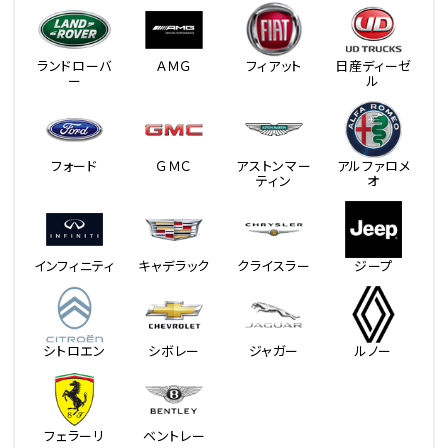
ランドローバ
ＡＭＧ
フィアット
日産ディーゼ
ー
ル
フォード
ＧＭＣ
アストンマー
アルファロメ
ティン
オ
インフィニティ
キャデラック
クライスラー
ジープ
シトロエン
シボレー
ジャガー
ルノー
フェラーリ
ベントレー