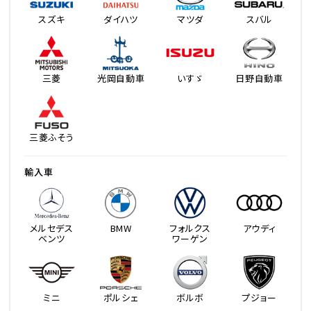
スズキ
ダイハツ
マツダ
スバル
三菱
光岡自動車
いすゞ
日野自動車
三菱ふそう
輸入車
メルセデス
BMW
フォルクス
アウディ
ベンツ
ワーゲン
ミニ
ポルシェ
ボルボ
プジョー