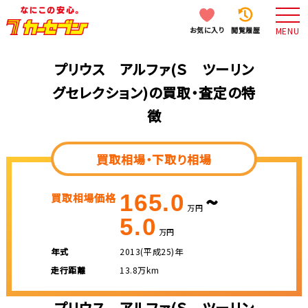
お気に入り
閲覧履歴
MENU
プリウス アルファ(Ｓ ツーリン
グセレクション)の買取・査定の特
徴
買取相場・下取り相場
~
165.0
買取相場価格
万円
5.0
万円
年式
2013(平成25)年
走行距離
13.8万km
プリウス アルファ(Ｓ ツーリン