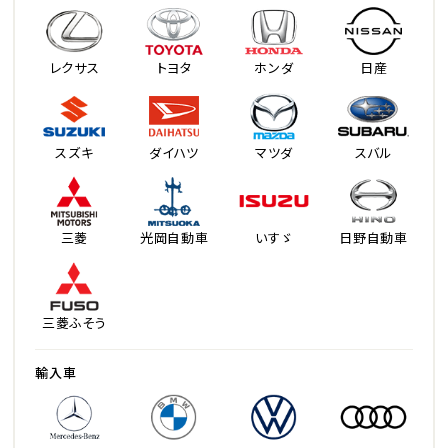
レクサス
トヨタ
ホンダ
日産
スズキ
ダイハツ
マツダ
スバル
三菱
光岡自動車
いすゞ
日野自動車
三菱ふそう
輸入車