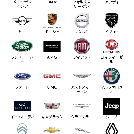
メルセデス
BMW
フォルクス
アウディ
ベンツ
ワーゲン
ミニ
ポルシェ
ボルボ
プジョー
ランドローバ
ＡＭＧ
フィアット
日産ディーゼ
ー
ル
フォード
ＧＭＣ
アストンマー
アルファロメ
ティン
オ
インフィニティ
キャデラック
クライスラー
ジープ