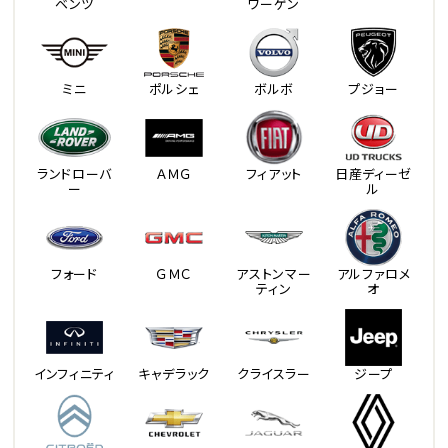
ベンツ
ワーゲン
ミニ
ポルシェ
ボルボ
プジョー
ランドローバ
ＡＭＧ
フィアット
日産ディーゼ
ー
ル
フォード
ＧＭＣ
アストンマー
アルファロメ
ティン
オ
インフィニティ
キャデラック
クライスラー
ジープ