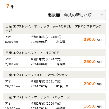
7
件
表示順
日産 エクストレイル オーテック ｅ－４ＯＲＣＥ アドバンスドパッケ
ージ
アオ
令和6年式
(2024年式)
390.0
万円
8,600km
2026年06月
北海道
日産 エクストレイル Ｘ ｅ－４ＯＲＣＥ
アオ
令和6年式
(2024年式)
250.0
万円
2,300km
2024年06月
青森県
日産 エクストレイル ２０Ｘｉ Ｖセレクション
アオ
令和3年式
(2021年式)
200.0
万円
20,200km
2024年02月
神奈川県
日産 エクストレイル オーテック ｉパッケージ
アオ
令和2年式
(2020年式)
165.0
万円
19,000km
2024年01月
長崎県