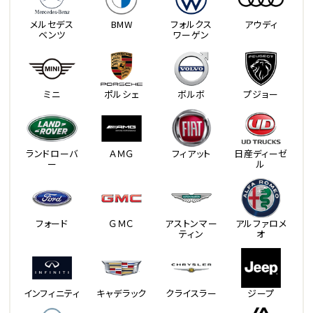
メルセデス
BMW
フォルクス
アウディ
ベンツ
ワーゲン
ミニ
ポルシェ
ボルボ
プジョー
ランドローバ
ＡＭＧ
フィアット
日産ディーゼ
ー
ル
フォード
ＧＭＣ
アストンマー
アルファロメ
ティン
オ
インフィニティ
キャデラック
クライスラー
ジープ