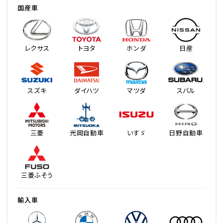
国産車
レクサス
トヨタ
ホンダ
日産
スズキ
ダイハツ
マツダ
スバル
三菱
光岡自動車
いすゞ
日野自動車
三菱ふそう
輸入車