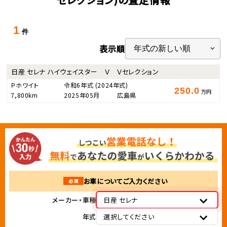
1
件
表示順
日産 セレナ ハイウェイスター Ｖ Ｖセレクション
Ｐホワイト
令和6年式
(2024年式)
250.0
万円
7,800km
2025年05月
広島県
お車についてご入力ください
必須
メーカー・車種
日産 セレナ
年式
選択してください