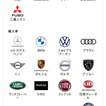
三菱ふそう
輸入車
メルセデス
BMW
フォルクス
アウディ
ベンツ
ワーゲン
ミニ
ポルシェ
ボルボ
プジョー
ランドローバ
ＡＭＧ
フィアット
日産ディーゼ
ー
ル