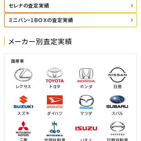
セレナの査定実績
ミニバン・1ＢＯＸの査定実績
メーカー別査定実績
国産車
レクサス
トヨタ
ホンダ
日産
スズキ
ダイハツ
マツダ
スバル
三菱
光岡自動車
いすゞ
日野自動車