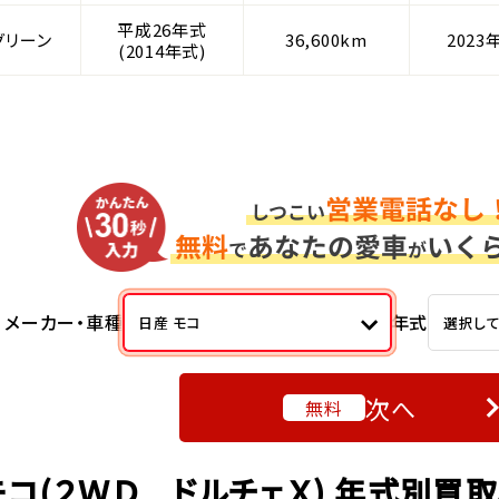
平成26年式
グリーン
36,600km
2023
(2014年式)
メーカー・車種
年式
日産 モコ
選択し
次へ
無料
モコ(２ＷＤ ドルチェＸ) 年式別買