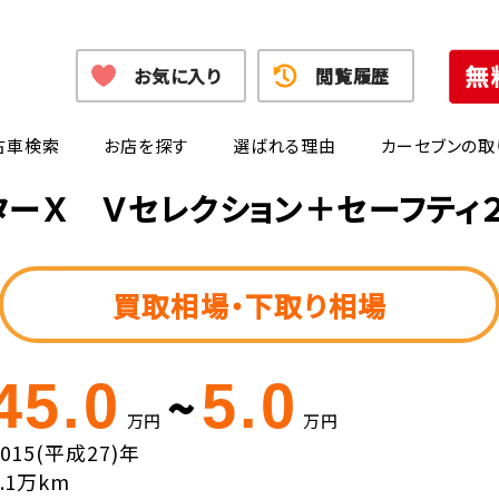
お気に入り
閲覧履歴
古車検索
お店を探す
選ばれる理由
カーセブンの取
ターＸ Ｖセレクション＋セーフティ
買取相場・下取り相場
45.0
5.0
~
万円
万円
2015(平成27)年
6.1万km