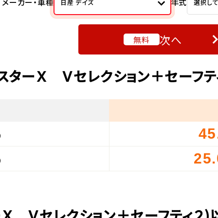
メーカー・車種
年式
日産 デイズ
選択し
次へ
無料
イスターＸ Ｖセレクション＋セーフテ
45
）
25
）
ーＸ Ｖセレクション＋セーフティ２