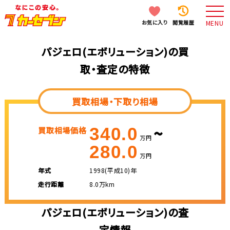
お気に入り
閲覧履歴
MENU
パジェロ(エボリューション)の買
取・査定の特徴
買取相場・下取り相場
~
340.0
買取相場価格
万円
280.0
万円
年式
1998(平成10)年
走行距離
8.0万km
パジェロ(エボリューション)の査
定情報