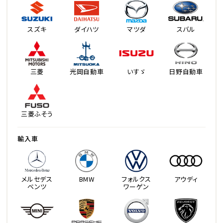
スズキ
ダイハツ
マツダ
スバル
三菱
光岡自動車
いすゞ
日野自動車
三菱ふそう
輸入車
メルセデス
BMW
フォルクス
アウディ
ベンツ
ワーゲン