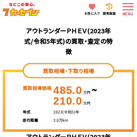
お気に入り
閲覧履歴
MENU
アウトランダーＰＨＥＶ(2023年
式/令和5年式)の買取・査定の特
徴
買取相場・下取り相場
~
485.0
買取相場価格
万円
210.0
万円
年式
2023(令和5)年
走行距離
3.0万km
アウトランダーＰＨＥＶ(2023年