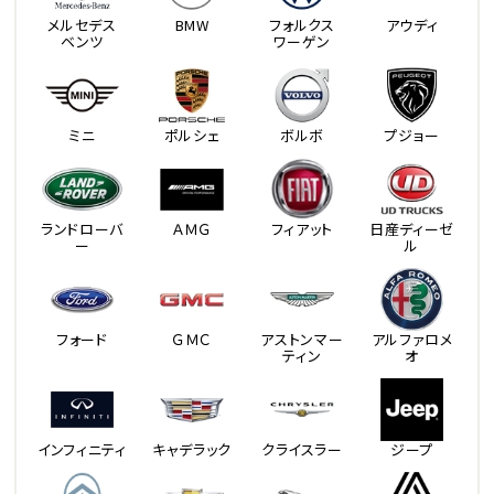
メルセデス
BMW
フォルクス
アウディ
ベンツ
ワーゲン
ミニ
ポルシェ
ボルボ
プジョー
ランドローバ
ＡＭＧ
フィアット
日産ディーゼ
ー
ル
フォード
ＧＭＣ
アストンマー
アルファロメ
ティン
オ
インフィニティ
キャデラック
クライスラー
ジープ