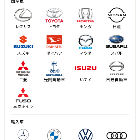
国産車
レクサス
トヨタ
ホンダ
日産
スズキ
ダイハツ
マツダ
スバル
三菱
光岡自動車
いすゞ
日野自動車
三菱ふそう
輸入車