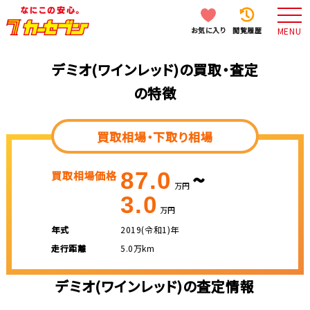
お気に入り
閲覧履歴
MENU
デミオ(ワインレッド)の買取・査定
の特徴
買取相場・下取り相場
~
87.0
買取相場価格
万円
3.0
万円
年式
2019(令和1)年
走行距離
5.0万km
デミオ(ワインレッド)の査定情報