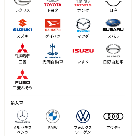
レクサス
トヨタ
ホンダ
日産
スズキ
ダイハツ
マツダ
スバル
三菱
光岡自動車
いすゞ
日野自動車
三菱ふそう
輸入車
メルセデス
BMW
フォルクス
アウディ
ベンツ
ワーゲン