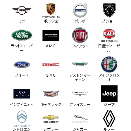
ミニ
ポルシェ
ボルボ
プジョー
ランドローバ
ＡＭＧ
フィアット
日産ディーゼ
ー
ル
フォード
ＧＭＣ
アストンマー
アルファロメ
ティン
オ
インフィニティ
キャデラック
クライスラー
ジープ
シトロエン
シボレー
ジャガー
ルノー